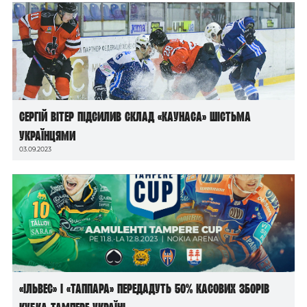
Сергій Вітер підсилив склад «Каунаса» шістьма
українцями
03.09.2023
«Ільвес» і «Таппара» передадуть 50% касових зборів