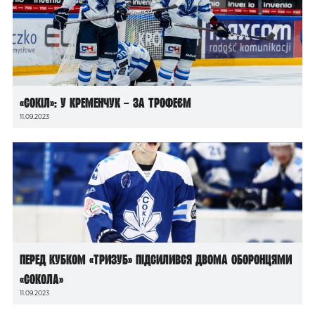
«Сокіл»: у Кременчук – за трофеєм
11.09.2023
Перед Кубком «Тризуб» підсилився двома оборонцями
«Сокола»
11.09.2023