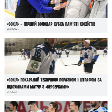
«Сокіл» – перший володар Кубка пам’яті хокеїстів
25.02.2024
«Сокіл» покараний технічною поразкою і штрафом за
підсумками матчу з «Берсерками»
21.11.2023