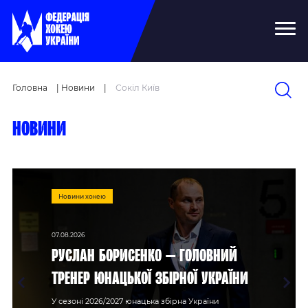
Головна
|
Новини
|
Сокіл Київ
новини
Новини хокею
07.08.2026
Руслан Борисенко — головний
тренер юнацької збірної України
У сезоні 2026/2027 юнацька збірна України