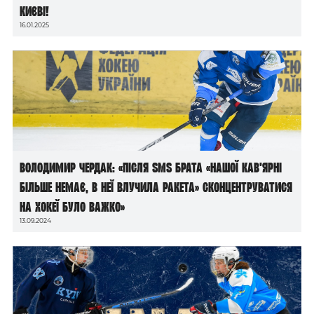
Києві!
16.01.2025
Володимир Чердак: «Після sms брата «Нашої кав’ярні
більше немає, в неї влучила ракета» сконцентруватися
на хокеї було важко»
13.09.2024