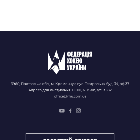
3960, Полтавська обл., м. Кременчук, вул. Театральна, буд. 34, оф.37
Адреса для листування: 01001, м. Київ, а/с В-182
office@fhu.com.ua