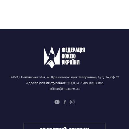
3960, Полтавська обл., м. Кременчук, вул. Театральна, буд. 34, оф.37
Адреса для листування: 01001, м. Київ, а/с В-182
office@fhu.com.ua