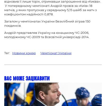
відновив її лише торік, отримавши запрошення від «Києва».
У попередньому чемпіонаті Андрій провів за «Київ» 18
матчів, у яких пропускав у середньому 5,15 шайб за матч з
коефіцієнтом надійності 0,878.
Загалом у чемпіонатах України Безхлібний зіграв 150
поєдинків.
Андрій представляв Україну на юнацькому ЧС-2006,
молодіжному ЧС-2009 та Всесвітній універсіаді-2014.
Тег:
Новини хокею
Чемпіонат України
Вас може зацікавити