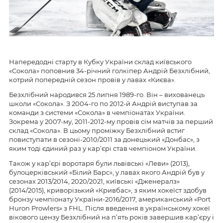
Напередодні старту в Кубку України склад київського
«Сокола» поповнив 34-річний голкіпер Андрій Безхлібний,
котрий попередній сезон провів у лавах «Києва».
Безхлібний народився 25 липня 1989-го. Він – вихованець
школи «Сокола». З 2004-го по 2012-й Андрій виступав за
команди з системи «Сокола» в чемпіонатах України.
Зокрема у 2007-му, 2011-2012-му провів сім матчів за перший
склад «Сокола». В цьому проміжку Безхлібний встиг
повиступати в сезоні-2010/2011 за донецький «Донбас», з
яким тоді єдиний раз у кар’єрі став чемпіоном України.
Також у кар’єрі воротаря були львівські «Леви» (2013),
булоцерківський «Білий Барс», у лавах якого Андрій був у
сезонах 2013/2014, 2020/2021, київські «Дженералз»
(2014/2015), криворізький «Кривбас», з яким хокеїст здобув
бронзу чемпіонату України-2016/2017, американський «Port
Huron Prowlers» з FHL. Після введення в українському хокеї
вікового цензу Безхлібний на п’ять років завершив кар’єру і