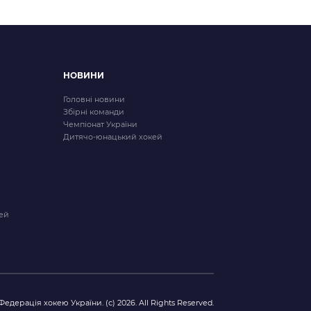
НОВИНИ
Головні новини
Збірні команди
Чемпіонат України
Дитячо-юнацький хокей
ей
Федерація хокею України. (с) 2026. All Rights Reserved.