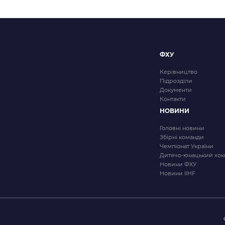
за
записами
ФХУ
Керівництво
Підрозділи
Документи
Контакти
НОВИНИ
Головні новини
Збірні команди
Чемпіонат України
Дитячо-юнацький хок
Новини ФХУ
Новини IIHF