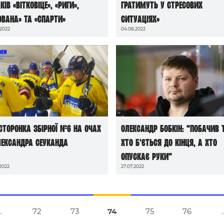
и
ів «Вітковіце», «Риги»,
гратимуть у стресових
ована» та «Спарти»
ситуаціях»
.2022
04.08.2022
сторонка збірної №6 на очах
Олександр Бобкін: “Побачив 
лександра Сеуканда
хто б’ється до кінця, а хто
опускає руки”
.2022
27.07.2022
Навігація
…
72
73
74
75
76