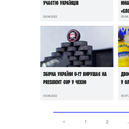
Контакт
участю українців
юнак
«Сл
05.08.2022
05.08
Збірна України U-17 вирушає на
Дво
President Cup у Чехію
у О
03.08.2022
30.07
<
1
2