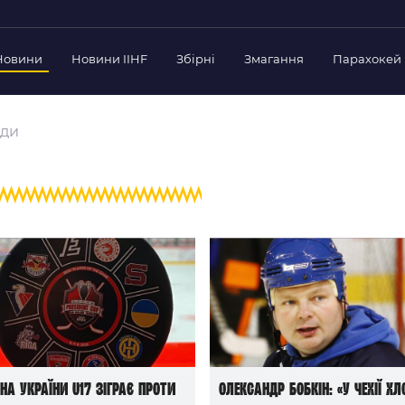
Новини
Новини IIHF
Збірні
Змагання
Парахокей
Україна
Украї
дерації
нди
Склад Збірної
Скла
нт Федерації
Тренерський Штаб
Трен
й президент
Календар Матчів
Кале
езиденти Федерації
дерації
Україна U-18
Украї
іли
Склад Збірної
Скла
Тренерський Штаб
Трен
 Діяльність
Календар Матчів
Кале
нтні документи
 Ради Федерації
в експерименті
рна України U17 зіграє проти
Олександр Бобкін: «У Чехії хл