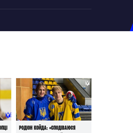
на U-20
д Збірної
ерський Штаб
ндар Матчів
на (ж)
д Збірної
ерський Штаб
ндар Матчів
опці
Родіон Койда: «Сподіваюся