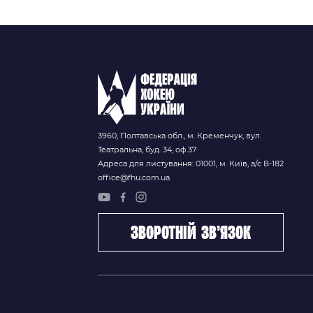
3960, Полтавська обл., м. Кременчук, вул.
Театральна, буд. 34, оф.37
Адреса для листування: 01001, м. Київ, а/с В-182
office@fhu.com.ua
зворотній зв’язок