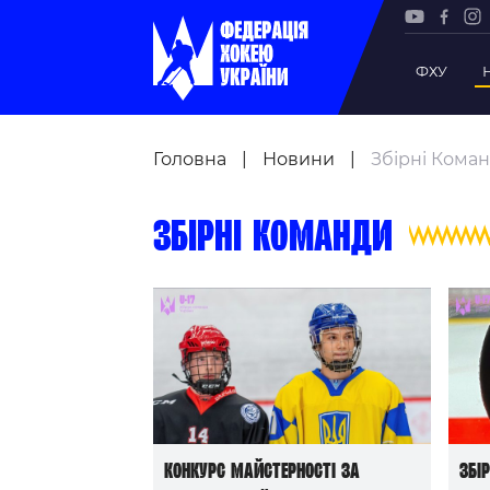
ФХУ
Рада Фе
Головна
|
Новини
|
Збірні Кома
Президе
Почесни
Збірні команди
Віце-пр
Офіс фе
Підрозд
Статутна
Регламе
Рішення
Участь 
Конкурс майстерності за
Збі