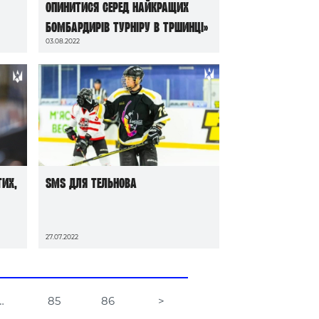
опинитися серед найкращих
бомбардирів турніру в Тршинці»
03.08.2022
тих,
SMS для Тельнова
27.07.2022
…
85
86
>