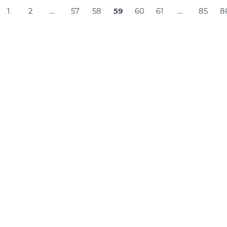
Навігація
1
2
…
57
58
59
60
61
…
85
8
за
записами