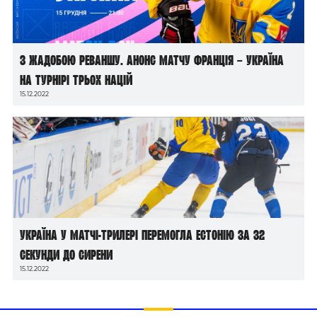
З жадобою реваншу. Анонс матчу Франція – Україна
на Турнірі трьох націй
15.12.2022
Україна у матчі-трилері перемогла Естонію за 32
секунди до сирени
15.12.2022