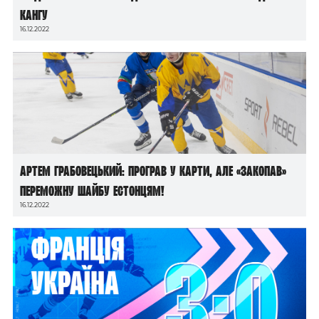
Кангу
16.12.2022
Артем Грабовецький: програв у карти, але «закопав»
переможну шайбу естонцям!
16.12.2022