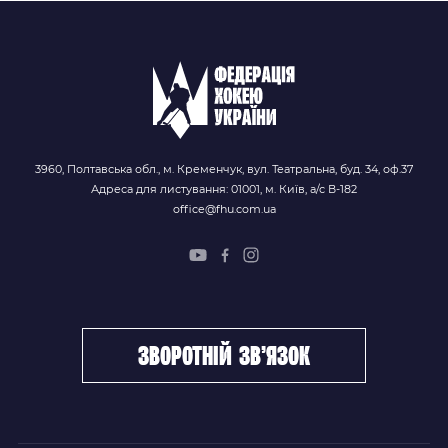
3960, Полтавська обл., м. Кременчук, вул. Театральна, буд. 34, оф.37
Адреса для листування: 01001, м. Київ, а/с В-182
office@fhu.com.ua
зворотній зв’язок