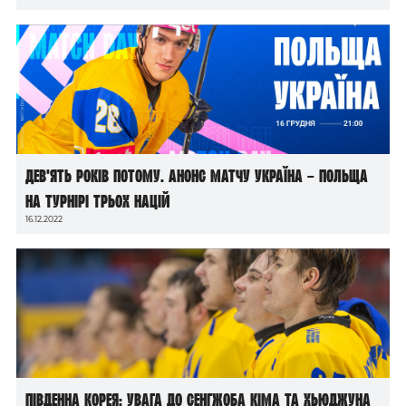
Дев’ять років потому. Анонс матчу Україна – Польща
на Турнірі трьох націй
16.12.2022
Південна Корея: увага до Сенгжоба Кіма та Хьюджуна