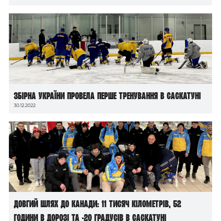
Збірна України провела перше тренування в Саскатуні
30.12.2022
Довгий шлях до Канади: 11 тисяч кілометрів, 52
години в дорозі та -20 градусів в Саскатуні