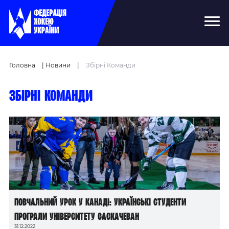
Головна
|
Новини
|
Збірні Команди
Збірні команди
Повчальний урок у Канаді: українські студенти
програли Університету Саскачеван
31.12.2022