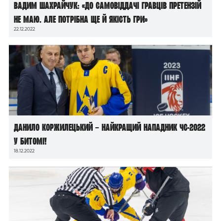
Вадим Шахрайчук: «До самовіддачі гравців претензій
не маю. Але потрібна ще й якість гри»
22.12.2022
Данило Коржилецький – найкращий нападник ЧС-2022
у Битомі!
18.12.2022