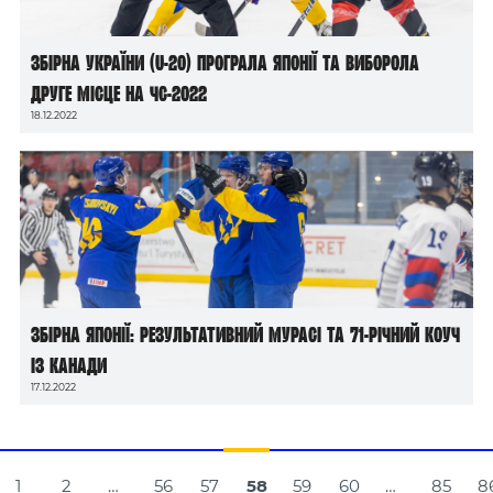
Збірна України (U-20) програла Японії та виборола
друге місце на ЧС-2022
18.12.2022
Збірна Японії: результативний Мурасі та 71-річний коуч
із Канади
17.12.2022
Навігація
1
2
…
56
57
58
59
60
…
85
8