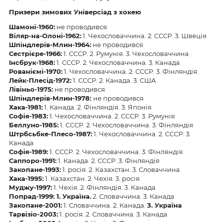
Призери зимових Універсіад з хокею
Шамоні-1960:
не проводився
Віляр-на-Олоні-1962:
1. Чехословаччина. 2. СССР. 3. Швеція
Шпіндлерів-Млин-1964:
не проводився
Сестрієре-1966:
1. СССР. 2. Румунія. 3. Чехословаччина
Інсбрук-1968:
1. СССР. 2. Чехословаччина. 3. Канада
Рованіємі-1970:
1. Чехословаччина. 2. СССР. 3. Фінляндія
Лейк-Плесід-1972:
1. СССР. 2. Канада. 3. США
Лівіньо-1975:
не проводився
Шпіндлерів-Млин-1978:
не проводився
Хака-1981:
1. Канада. 2. Фінляндія. 3. Японія
Софія-1983:
1. Чехословаччина. 2. СССР. 3. Румунія
Беллуно-1985:
1. СССР. 2. Чехословаччина. 3. Фінляндія
Штрбсьбке-Плесо-1987:
1. Чехословаччина. 2. СССР. 3.
Канада
Софія-1989:
1. СССР. 2. Чехословаччина. 3. Фінляндія
Саппоро-1991:
1. Канада. 2. СССР. 3. Фінляндія
Закопане-1993:
1. росія. 2. Казахстан. 3. Словаччина
Хака-1995:
1. Казахстан. 2. Чехія. 3. росія
Муджу-1997:
1. Чехія. 2. Фінляндія. 3. Канада
Попрад-1999: 1. Україна.
2. Словаччина. 3. Канада
Закопане-2001:
1. Словаччина. 2. Канада.
3. Україна
Тарвізіо-2003:
1. росія. 2. Словаччина. 3. Канада