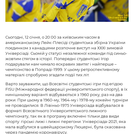
Сьогодні, 12 січня, о 20:00 за київським часом в
американському Лейк-Плесіді студентська збірна України
поєдинком з канадцями розпочне виступ на ХХХІ зимовій
Універсіаді. Сьомій у статусі незалежної команди під синьо-
жовтим стягом в історії. Попередні студентські Ігор
подарували нам чимало яскравих звитяг і найперше –
чемпіонство в Попраді-1999. У цьому ретроспективному
матеріалі спробуємо згадати події тих літ.
Варто зауважити, що Всесвітні студентські ігри під егідою
FISU (Міжнародної федерації університетського спорту), в їх
нинішньому варіанті відбуваються з 1960 року, раз на два
роки. При цьому в 1960-му, 1964-му і 1978-му хокейні турніри
не проводилися. В Лівіньо-1975 Універсіада відбувалася в
форматі Всесвітнього Університетського лижного
чемпіонату, так як в програму включені тільки два види
спорту: гірські лижі і лижні перегони. Універсіада-2021, яка
мала відбутися в швейцарському Люцерні, була скасована
через пандемію коронавірусу.