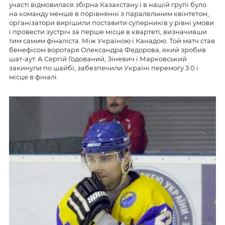
участі відмовилася збірна Казахстану і в нашій групі було
на команду менше в порівнянні з паралельним квінтетом,
організатори вирішили поставити суперників у рівні умови
і провести зустріч за перше місце в квартеті, визначивши
тим самим фіналіста. Між Україною і Канадою. Той матч став
бенефісом воротаря Олександра Федорова, який зробив
шат-аут. А Сергій Годований, Зіневич і Марковський
закинули по шайбі, забезпечили Україні перемогу 3:0 і
місце в фіналі.