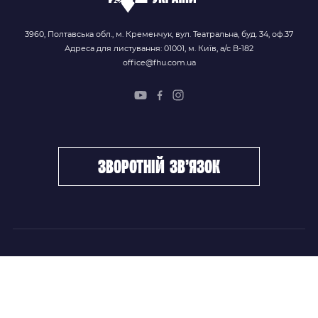
3960, Полтавська обл., м. Кременчук, вул. Театральна, буд. 34, оф.37
Адреса для листування: 01001, м. Київ, а/с В-182
office@fhu.com.ua
зворотній зв’язок
ФХУ
НОВИНИ
Керівництво
Головні новини
Підрозділи
Збірні команди
Документи
Чемпіонат України