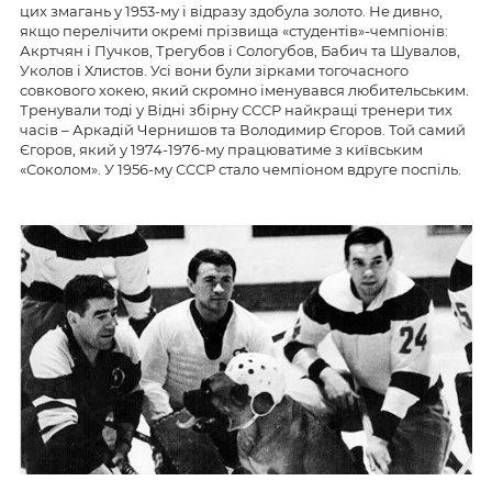
цих змагань у 1953-му і відразу здобула золото. Не дивно,
якщо перелічити окремі прізвища «студентів»-чемпіонів:
Акртчян і Пучков, Трегубов і Сологубов, Бабич та Шувалов,
Уколов і Хлистов. Усі вони були зірками тогочасного
совкового хокею, який скромно іменувався любительським.
Тренували тоді у Відні збірну СССР найкращі тренери тих
часів – Аркадій Чернишов та Володимир Єгоров. Той самий
Єгоров, який у 1974-1976-му працюватиме з київським
«Соколом». У 1956-му СССР стало чемпіоном вдруге поспіль.