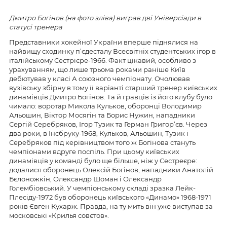
Дмитро Богінов (на фото зліва) виграв дві Універсіади в
статусі тренера
Представники хокейної України вперше піднялися на
найвищу сходинку п’єдесталу Всесвітніх студентських ігор в
італійському Сестрієре-1966. Факт цікавий, особливо з
урахуванням, що лише трьома роками раніше Київ
дебютував у класі А союзного чемпіонату. Очолював
вузівську збірну в тому її варіанті старший тренер київських
динамівців Дмитро Богінов. Та й гравців із його клубу було
чимало: воротар Микола Кульков, оборонці Володимир
Альошин, Віктор Мосягін та Борис Нужин, нападники
Сергій Серебряков, Ігор Тузик та Герман Григор’єв. Через
два роки, в Інсбруку-1968, Кульков, Альошин, Тузик і
Серебряков під керівництвом того ж Богінова стануть
чемпіонами вдруге поспіль. При цьому київських
динамівців у команді було ще більше, ніж у Сестреєре:
додалися оборонець Олексій Богінов, нападники Анатолій
Бєлоножкін, Олександр Шоман і Олександр
Голембіовський. У чемпіонському складі зразка Лейк-
Плесіду-1972 був оборонець київського «Динамо» 1968-1971
років Євген Кухарж. Правда, на ту мить він уже виступав за
московські «Крилья совєтов».