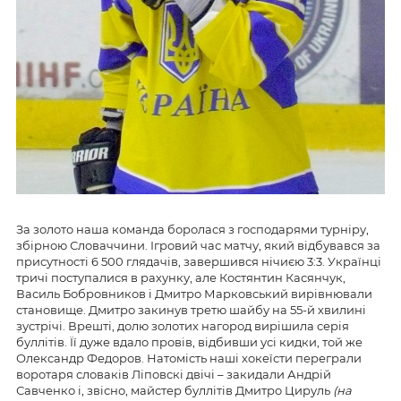
За золото наша команда боролася з господарями турніру,
збірною Словаччини. Ігровий час матчу, який відбувався за
присутності 6 500 глядачів, завершився нічиєю 3:3. Українці
тричі поступалися в рахунку, але Костянтин Касянчук,
Василь Бобровников і Дмитро Марковський вирівнювали
становище. Дмитро закинув третю шайбу на 55-й хвилині
зустрічі. Врешті, долю золотих нагород вирішила серія
буллітів. Її дуже вдало провів, відбивши усі кидки, той же
Олександр Федоров. Натомість наші хокеїсти переграли
воротаря словаків Ліповскі двічі – закидали Андрій
Савченко і, звісно, майстер буллітів Дмитро Цируль
(на