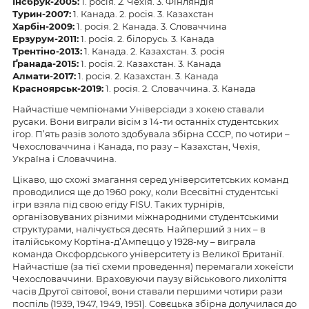
Інсбрук-2005:
1. росія. 2. Чехія. 3. Фінляндія
Турин-2007:
1. Канада. 2. росія. 3. Казахстан
Харбін-2009:
1. росія. 2. Канада. 3. Словаччина
Ерзурум-2011:
1. росія. 2. білорусь. 3. Канада
Трентіно-2013:
1. Канада. 2. Казахстан. 3. росія
Ґранада-2015:
1. росія. 2. Казахстан. 3. Канада
Алмати-2017:
1. росія. 2. Казахстан. 3. Канада
Красноярськ-2019:
1. росія. 2. Словаччина. 3. Канада
Найчастіше чемпіонами Універсіади з хокею ставали
русаки. Вони виграли вісім з 14-ти останніх студентських
ігор. П’ять разів золото здобувала збірна СССР, по чотири –
Чехословаччина і Канада, по разу – Казахстан, Чехія,
Україна і Словаччина.
Цікаво, що схожі змагання серед університетських команд
проводилися ще до 1960 року, коли Всесвітні студентські
ігри взяла під свою егіду FISU. Таких турнірів,
організовуваних різними міжнародними студентськими
структурами, налічується десять. Найперший з них – в
італійському Кортіна-д’Ампеццо у 1928-му – виграла
команда Оксфордського університету із Великої Британії.
Найчастіше (за тієї схеми проведення) перемагали хокеїсти
Чехословаччини. Враховуючи паузу військового лихоліття
часів Другої світової, вони ставали першими чотири рази
поспіль (1939, 1947, 1949, 1951). Совєцька збірна долучилася до