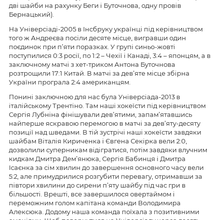
дві шайби на рахунку Беги і Буточнова, одну провів
Бернацький).
На Універсіаді-2005 в Інсбруку українці під керівництвом
того ж Андреєва посіли десяте місце, вигравши один
поєдинок при п’яти поразках. У групі синьо-жовті
поступилися 0:3 росії, по 1:2 – Чехії і Канаді, 3:4 – японцям, а в
заключному матчі з хет-триком Антона Буточнова
розтрощили 17:1 Китай. В матчі за дев’яте місце збірна
України програла 2:4 американцям.
Понині заключною для нас була Універсіада-2013 в
італійському Трентіно. Там наші хокеїсти під керівництвом
Сергія Лубніна фінішували дев’ятими, запам’ятавшись
найперше яскравою перемогою в матчі за дев’яту-десяту
позиції над шведами. В тій зустрічі наші хокеїсти завдяки
шайбам Віталія Кириченка і Євгена Секірка вели 2:0,
дозволили суперникам відігратися, потім завдяки влучним
кидкам Дмитра Дем’янюка, Сергія Бабинця і Дмитра
Ісаєнка за сім хвилин до завершення основного часу вели
5:2, але примудрилися розгубити перевагу, отримавши за
півтори хвилини до сирени п’яту шайбу під час гри в
більшості. Врешті, все завершилося овертаймом і
переможним голом капітана команди Володимира
Алексюка. Додому наша команда поїхала з позитивними