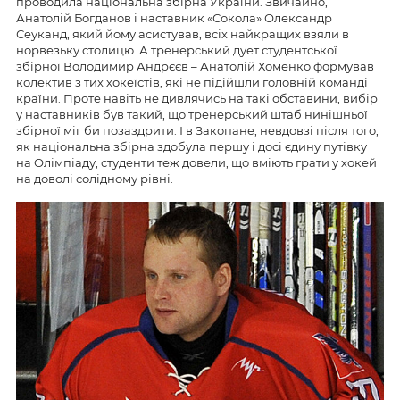
проводила національна збірна України. Звичайно,
Анатолій Богданов і наставник «Сокола» Олександр
Сеуканд, який йому асистував, всіх найкращих взяли в
норвезьку столицю. А тренерський дует студентської
збірної Володимир Андрєєв – Анатолій Хоменко формував
колектив з тих хокеїстів, які не підійшли головній команді
країни. Проте навіть не дивлячись на такі обставини, вибір
у наставників був такий, що тренерський штаб нинішньої
збірної міг би позаздрити. І в Закопане, невдовзі після того,
як національна збірна здобула першу і досі єдину путівку
на Олімпіаду, студенти теж довели, що вміють грати у хокей
на доволі солідному рівні.