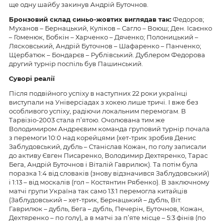
ще одну шайбу закинув Андрій Буточнов.
Бронзовий склад синьо-жовтих виглядав так:
Федоров;
Муханов – Бернацький, Куліков – Сагло – Воюш; Ден. Ісаєнко
– Гоменюк, Бобкін – Харченко – Дяченко; Полоницький –
Лясковський, Андрій Буточнов – Шафаренко – Панченко;
Щербатюк – Бондарєв – Рублівський. Дублером Федорова
другий турнір поспіль був Пашинський.
Суворі реалії
Після подвійного успіху в наступних 22 роки українці
виступали на Універсіадах з хокею лише тричі. І вже без
особливого успіху, радіючи локальним перемогам. В
Тарвізіо-2003 стала п’ятою. Очолювана тим же
Володимиром Андреєвим команда груповий турнір почала
з перемоги 10:0 над корейцями (хет-трик зробив Денис
Заблудовський, дубль – Станіслав Кожан, по голу записали
до активу Євген Писаренко, Володимир Дехтяренко, Тарас
Бега, Андрій Буточнов і Віталій Гаврилюк). Та потім була
поразка 1:4 від словаків (знову відзначився Заблудовський)
і 1:13 – від москалів (гол – Костянтин Рябенко). В заключному
матчі групи Україна так само 13:1 перемогла китайців
(Заблудовський – хет-трик, Бернацький – дубль, Віт.
Гаврилюк – дубль, Бега – дубль, Печерін, Буточнов, Кожан,
Дехтяренко – по голу), а в матчі за п’яте місце – 5:3 фінів (по