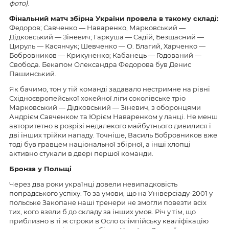
фото)
.
Фінальний матч збірна України провела в такому складі:
Федоров; Савченко — Наваренко, Марковський —
Дідковський — Зіневич; Гаркуша — Садій, Безщасний —
Цируль — Касянчук; Шевченко — О. Благий, Харченко —
Бобровников — Крикуненко; Кабанець — Годований —
Свобода. Бекапом Олександра Федорова був Денис
Пашинський.
Як бачимо, тон у тій команді задавало нестримне на рівні
Східноєвропейської хокейної ліги соколівське тріо
Марковський — Дідковський — Зіневич, з оборонцями
Андрієм Савченком та Юрієм Наваренком у ланці. Не менш
авторитетно в розрізі недалекого майбутнього дивилися і
дві інших трійки нападу. Точніше, Василь Бобровников вже
тоді був гравцем національної збірної, а інші хлопці
активно стукали в двері першої команди.
Бронза у Польщі
Через два роки українці довели невипадковість
попрадського успіху. То за умови, що на Універсіаду-2001 у
польське Закопане наші тренери не змогли повезти всіх
тих, кого взяли б до складу за інших умов. Річ у тім, що
приблизно в ті ж строки в Осло олімпійську кваліфікацію