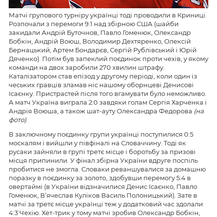
Матчі групового турніру українці тоді проводили в Криниці.
Розпочали з перемоги 9:1 над збірною США (шайби
закидали Андрій Буточнов, Павло Гоменюк, Олександр
Бобкін, Андрій Воюш, Володимир Дехтяренко, Олексій
Бернацький, Артем Бондарєв, Сергій Рублівський і Юрій
Дяченко). Потім був запеклий поєдинок проти чехів, у якому
команди на двох заробили 270 хвилин штрафу.
Каталізатором став епізод у другому періоді, коли один із
чеських гравців зламав ніс нашому оборнцеві Денисові
Ісаєнку. Пристрастей після того вгамувати було неможливо.
А матч Україна виграла 2:0 завдяки голам Сергія Харченка і
Андрія Воюша, а також шат-ауту Олександра Федорова
(на
фото)
.
В заключному поєдинку групи українці поступилися 0:5
москалям і вийшли у півфіналі на Словаччину. Тоді як
русаки зайняли в групі третє місце і боротьбу за призові
місця припинили. У фінал збірна України вдруге поспіль
пробитися не змогла. Словаки реваншувалися за домашню
поразку в поєдинку за золото, здобувши перемогу 5:4 в
овертаймі (в України відзначилися Денис Ісаєнко, Павло
Гоменюк, В’ячеслав Куліков Василь Полоницький). Зате в
матчі за третє місце українці теж у додатковий час здолали
4:3 Чехію. Хет-трик у тому матчі зробив Олександр Бобкін,