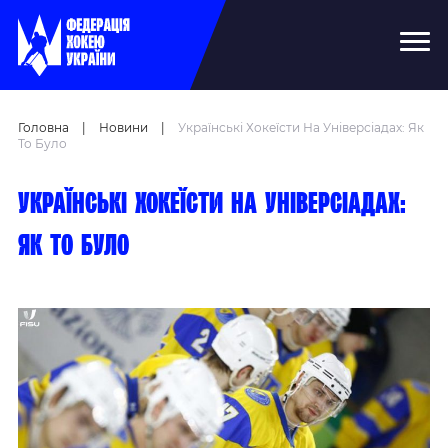
Головна
|
Новини
|
Українські Хокеїсти На Універсіадах: Як
То Було
Українські хокеїсти на Універсіадах:
як то було