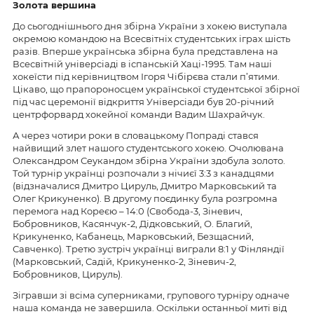
Золота вершина
До сьогоднішнього дня збірна України з хокею виступала
окремою командою на Всесвітніх студентських іграх шість
разів. Вперше українська збірна була представлена на
Всесвітній універсіаді в іспанській Хаці-1995. Там наші
хокеїсти під керівництвом Ігоря Чібірєва стали п’ятими.
Цікаво, що прапороносцем української студентської збірної
під час церемонії відкриття Універсіади був 20-річний
центрфорвард хокейної команди Вадим Шахрайчук.
А через чотири роки в словацькому Попраді стався
найвищий злет нашого студентського хокею. Очолювана
Олександром Сеукандом збірна України здобула золото.
Той турнір українці розпочали з нічиєї 3:3 з канадцями
(відзначалися Дмитро Цируль, Дмитро Марковський та
Олег Крикуненко). В другому поєдинку була розгромна
перемога над Кореєю – 14:0 (Свобода-3, Зіневич,
Бобровников, Касянчук-2, Дідковський, О. Благий,
Крикуненко, Кабанець, Марковський, Безщасний,
Савченко). Третю зустріч українці виграли 8:1 у Фінляндії
(Марковський, Садій, Крикуненко-2, Зіневич-2,
Бобровников, Цируль).
Зігравши зі всіма суперниками, групового турніру одначе
наша команда не завершила. Оскільки останньої миті від