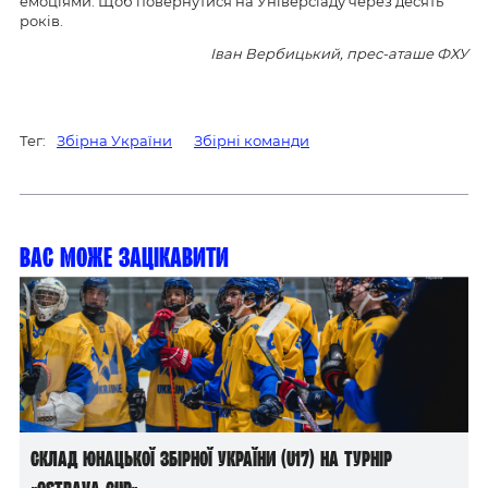
емоціями. Щоб повернутися на Універсіаду через десять
років.
Іван Вербицький, прес-аташе ФХУ
Тег:
Збірна України
Збірні команди
Вас може зацікавити
Склад юнацької збірної України (U17) на турнір