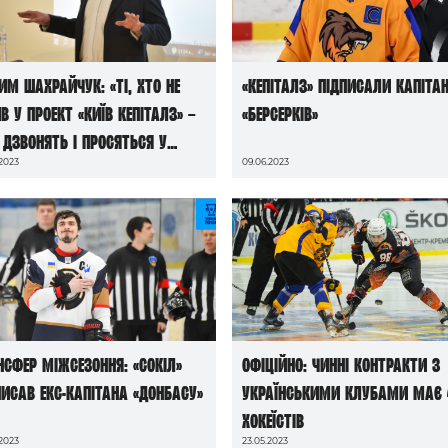
им Шахрайчук: «Ті, хто не
«Кепіталз» підписали капіта
в у проект «Київ Кепіталз» –
«Берсерків»
 дзвонять і просяться у
.2023
09.06.2023
анду»
нсфер міжсезоння: «Сокіл»
Офіційно: чинні контракти з
писав екс-капітана «Донбасу»
українськими клубами має 
хокеїстів
.2023
23.05.2023