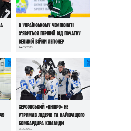
на
В українському чемпіонаті
з’явиться перший від початку
великої війни легіонер
24.05.2023
Херсонський «Дніпро» не
49
утримав лідерів та найкращого
бомбардира команди
21.05.2023