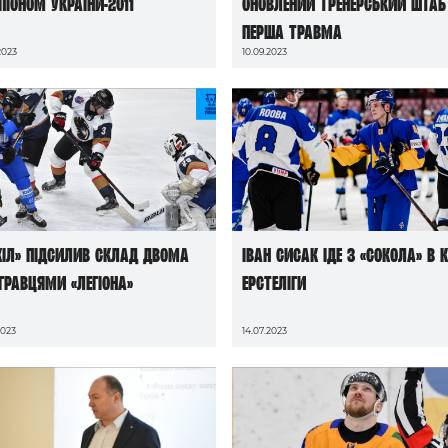
піоном України-2011
оновлений тренерський штаб 
перша травма
2023
10.09.2023
кіл» підсилив склад двома
Іван Сисак іде з «Сокола» в 
-гравцями «Легіона»
Ерстеліги
2023
14.07.2023