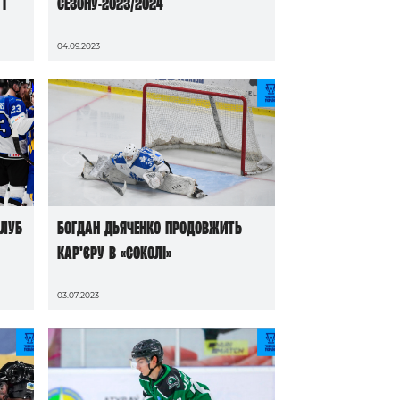
і
сезону-2023/2024
04.09.2023
клуб
Богдан Дьяченко продовжить
кар’єру в «Соколі»
03.07.2023