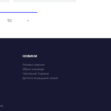
92
>
НОВИНИ
Головні новини
Збірні команди
Чемпіонат України
Дитячо-юнацький хокей
ей