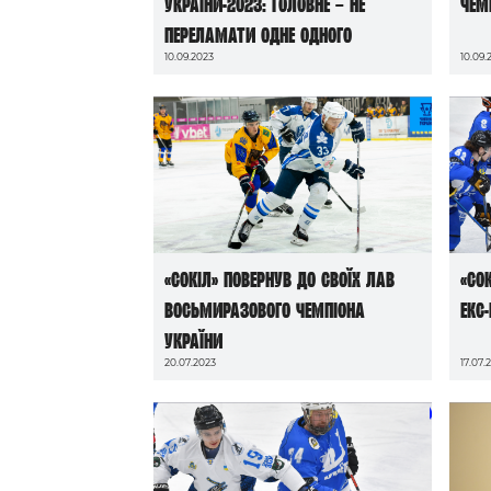
України-2023: головне – не
чем
переламати одне одного
10.09.2023
10.09.
«Сокіл» повернув до своїх лав
«Со
восьмиразового чемпіона
екс
України
20.07.2023
17.07.