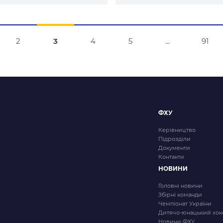
Навігація
2
3
4
5
…
91
за
записами
ФХУ
Керівництво
Підрозділи
Документи
Контакти
НОВИНИ
Головні новини
Збірні команди
Чемпіонат України
Дитячо-юнацький хок
Новини ФХУ