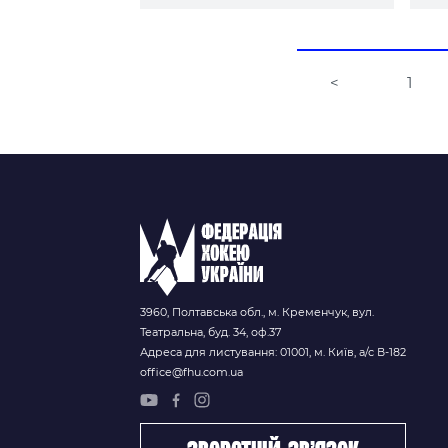
<
1
3960, Полтавська обл., м. Кременчук, вул.
Театральна, буд. 34, оф.37
Адреса для листування: 01001, м. Київ, а/с В-182
office@fhu.com.ua