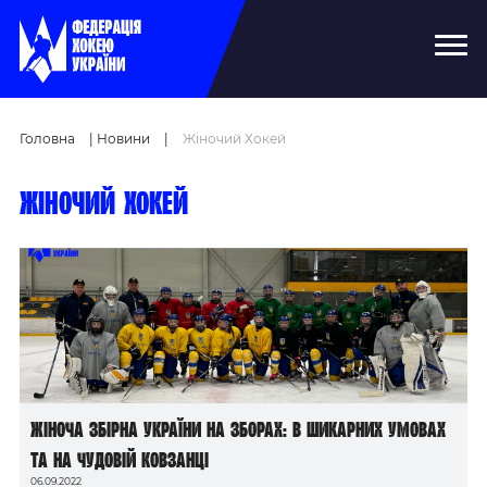
Головна
|
Новини
|
Жіночий Хокей
Жіночий хокей
Жіноча збірна України на зборах: в шикарних умовах
та на чудовій ковзанці
06.09.2022