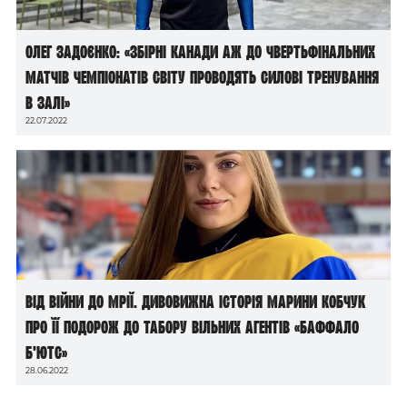
Олег Задоєнко: «Збірні Канади аж до чвертьфінальних
матчів чемпіонатів світу проводять силові тренування
в залі»
22.07.2022
Від війни до мрії. Дивовижна історія Марини Кобчук
про її подорож до табору вільних агентів «Баффало
Б’ютс»
28.06.2022