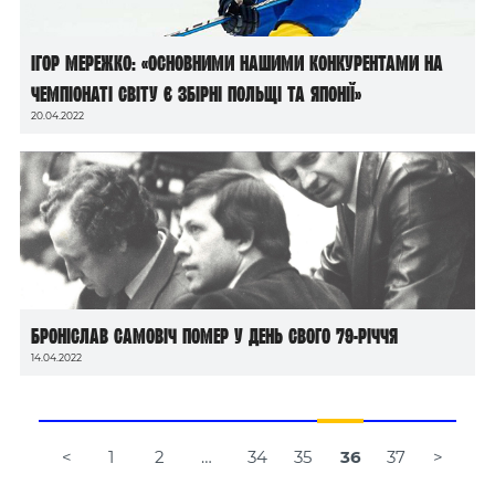
Ігор Мережко: «Основними нашими конкурентами на
чемпіонаті світу є збірні Польщі та Японії»
20.04.2022
Броніслав Самовіч помер у день свого 79-річчя
14.04.2022
Навігація
<
1
2
…
34
35
36
37
>
за