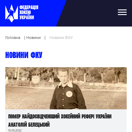
Головна
|
Новини
|
Новини ФХУ
Новини ФХУ
Помер найдосвідченіший хокейний рефері України
Анатолій Белецький
10.05.2022