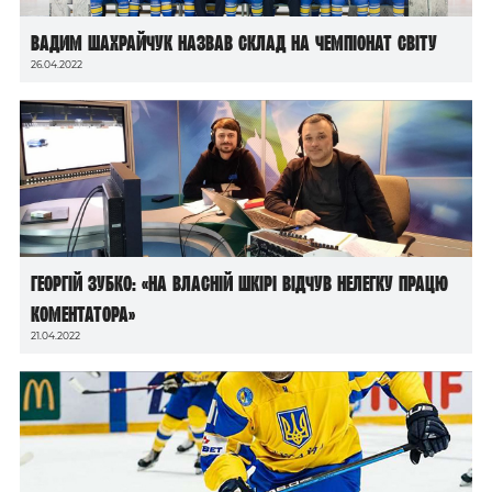
Вадим Шахрайчук назвав склад на чемпіонат світу
26.04.2022
Георгій Зубко: «На власній шкірі відчув нелегку працю
коментатора»
21.04.2022