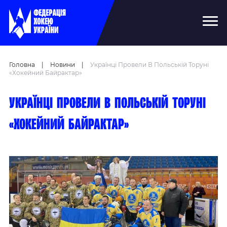
Головна
|
Новини
|
Українці Провели В Польській Торуні
«Хокейний Байрактар»
Українці провели в польській Торуні
«Хокейний байрактар»