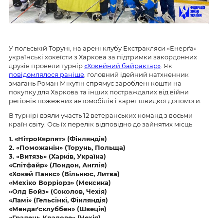
У польській Торуні, на арені клубу Екстракляси «Енерґа»
українські хокеїсти з Харкова за підтримки закордонних
друзів провели турнір
«Хокейний байрактар»
. Як
повідомлялося раніше
, головний ідейний натхненник
змагань Роман Мікутін спрямує зароблені кошти на
покупку для Харкова та інших постраждалих від війни
регіонів пожежних автомобілів і карет швидкої допомоги.
В турнірі взяли участь 12 ветеранських команд з восьми
країн світу. Ось їх перелік відповідно до зайнятих місць
1. «НітроКярпят» (Фінляндія)
2. «Поможанін» (Торунь, Польща)
3. «Витязь» (Харків, Україна)
«Спітфайр» (Лондон, Англія)
«Хокей Панкс» (Вільнюс, Литва)
«Мехіко Ворріорз» (Мексика)
«Олд Бойз» (Соколов, Чехія)
«Ламі» (Гельсінкі, Фінляндія)
«Мендаґсклуббен» (Швеція)
«Градець Кралове» (Чехія)