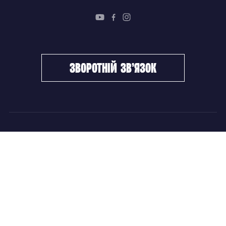
зворотній зв’язок
ФХУ
НОВИНИ
Керівництво
Головні новини
Підрозділи
Збірні команди
Документи
Чемпіонат України
Контакти
Дитячо-юнацький хокей
НОВИНИ
Головні новини
Збірні команди