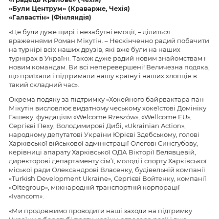
«Були Центрум» (Краварже, Чехія)
«Галвастін» (Фінляндія)
«Це були дуже щирі і незабутні емоції, – ділиться
враженнями Роман Мікутін. – Нескінченно радий побачити
на турнірі всіх наших друзів, які вже були на наших
турнірах в Україні. Також дуже радий новим знайомствам і
новим командам. Ви всі неперевершені! Величезна подяка,
що приїхали і підтримали нашу країну і наших хлопців в
такий складний час».
Окрема подяку за підтримку «Хокейного байрвактара пан
Мікутін висловлює видатному чеському хокеїстові Домініку
Гашеку, фундаціям «Welcome Rzeszów», «Wellcome EU»,
Сергієві Пеху, Володимирові Дибі, «Ukrainian Action»,
народному депутатові України Юрієві Здебському, голові
Харківської військової адміністрації Олегові Синєгубову,
керівниці апарату Харківської ОДА Вікторії Белявцевій,
директорові департаменту сім’ї, молоді і спорту Харківської
міської ради Олександрові Власенку, будівельній компанії
«Turkish Development Ukraine», Сергієві Войтенку, компанії
«Оltegroup», міжнародній транспортній корпорації
«Ivancom».
«Ми продовжимо проводити наші заходи на підтримку