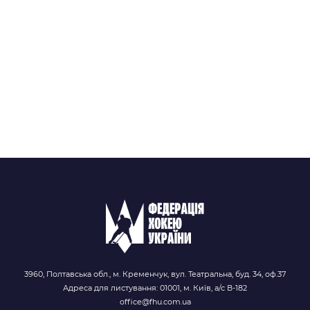
3960, Полтавська обл., м. Кременчук, вул. Театральна, буд. 34, оф.37
Адреса для листування: 01001, м. Київ, а/с В-182
office@fhu.com.ua