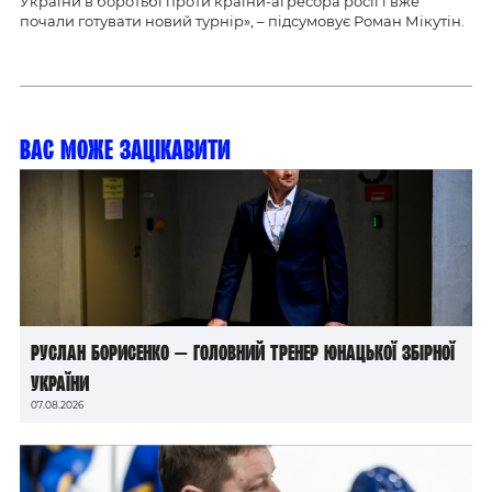
України в боротьбі проти країни-агресора росії і вже
почали готувати новий турнір», – підсумовує Роман Мікутін.
Вас може зацікавити
Руслан Борисенко — головний тренер юнацької збірної
України
07.08.2026