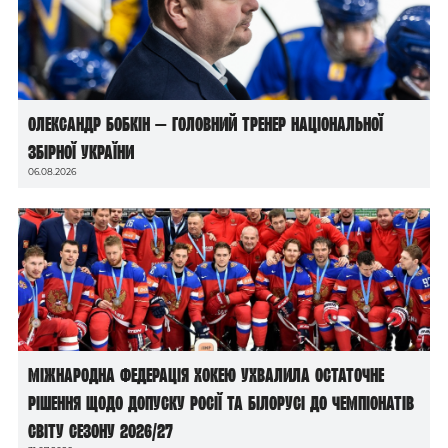
Олександр Бобкін — головний тренер національної
збірної України
06.08.2026
Міжнародна федерація хокею ухвалила остаточне
рішення щодо допуску росії та білорусі до чемпіонатів
світу сезону 2026/27