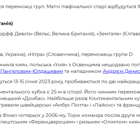
переможці груп. Матчі півфінальної стадії відбудуться 18
анія)
рдіфф Девілз» (Вельс, Велика Британія), «Земґале» (Єлґав
їв, Україна), «Нітра» (Словаччина), переможець групи D
рників киян, польська «Унія» з Освенцима нещодавно по
 Пангеловим-Юлдашевим
та нападником
Андрієм Денис
уться 13-15 січня 2023 року, пробиваються по дві найкра
нтального кубка є 25-м в історії. Його чинним переможц
онецький «Донбас». Найбільше разів Континентальним ку
игравали швейцарські «Амбрі-Піотта» і «Лайонс» та франц
Фінал чотирьох у 2006-му. Торік команда посіла друге міс
будапештським «Ференцварошем» і ризьким «Олімпом» кия