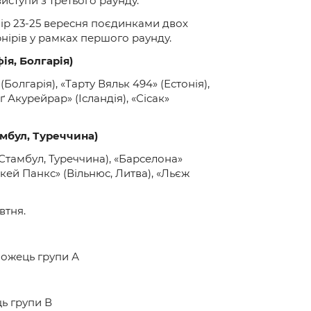
иступи з третього раунду.
нір 23-25 вересня поєдинками двох
нірів у рамках першого раунду.
ія, Болгарія)
(Болгарія), «Тарту Вяльк 494» (Естонія),
 Акурейрар» (Ісландія), «Сісак»
амбул, Туреччина)
Стамбул, Туреччина), «Барселона»
Хокей Панкс» (Вільнюс, Литва), «Льєж
втня.
можець групи А
ць групи В