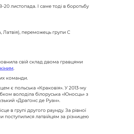
-20 листопада. І саме тоді в боротьбу
а, Латвія), переможець групи С
повнила свій склад двома гравцями
кіним
.
щих команди.
ем є польська «Краковія». У 2013-му
бком володіла білоруська «Юносць» з
узький «Драґонс де Руан».
це в групі другого раунду. За рівної
ни поступилися латвійцям за різницею