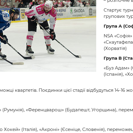
– розпочне в
и
Стартує тур
групових тур
Група А (Соф
NSA «Софія» 
«Скаутафелаґ
(Хорватія)
Група В (Ст
«Буз Адам» (
(Іспанія), «
ці квартетів. Поєдинки цієї стадії відбудуться 14-16 жо
» (Румунія), «Ференцварош» (Будапешт, Угорщина), пере
о Хокей» (Італія), «Акроні» (Єсеніце, Словенія), переможе