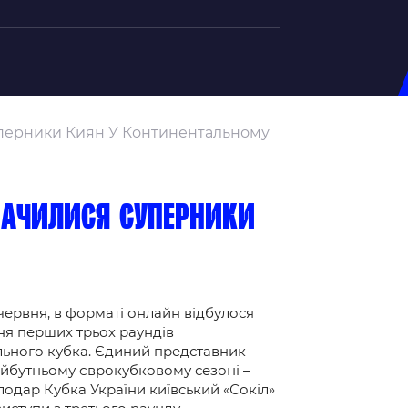
на U-20
уперники Киян У Континентальному
д Збірної
ерський Штаб
ндар Матчів
значилися суперники
на (ж)
д Збірної
ерський Штаб
 червня, в форматі онлайн відбулося
ндар Матчів
я перших трьох раундів
ьного кубка. Єдиний представник
айбутньому єврокубковому сезоні –
лодар Кубка України київський «Сокіл»