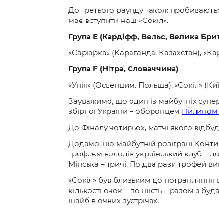
До третього раунду також пробиваються 
має вступити наш «Сокіл».
Група Е (Кардіфф, Вельс, Велика Брит
«Саріарка» (Караганда, Казахстан), «Ка
Група
F
(
Нітра, Словаччина)
«Унія» (Освенцим, Польща), «Сокіл» (Ки
Зауважимо, що один із майбутніх супе
збірної України – оборонцем
Пилипом
До Фіналу чотирьох, матчі якого відбуд
Додамо, що майбутній розіграш Контине
трофеєм володів український клуб – д
Мінська – тричі. По два рази трофей в
«Сокіл» був близьким до потрапляння в 
кількості очок – по шість – разом з 
шайб в очних зустрічах.