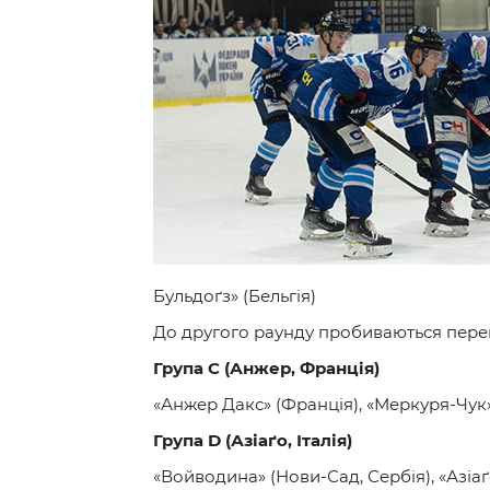
Контакт
Бульдоґз» (Бельгія)
До другого раунду пробиваються перемож
Група С (Анжер, Франція)
«Анжер Дакс» (Франція), «Меркуря-Чук
Група
D
(Азіаґо, Італія)
«Войводина» (Нови-Сад, Сербія), «Азіаґ