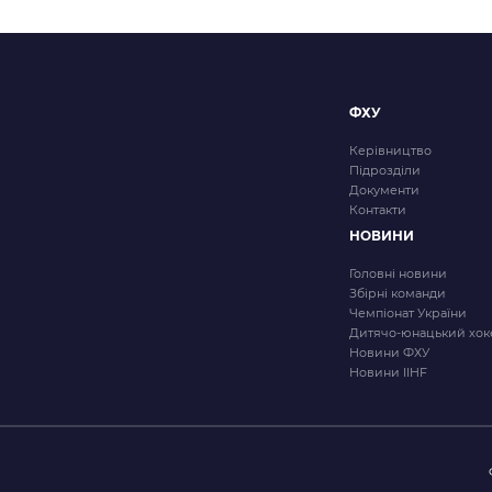
2026/27
ФХУ
Керівництво
Підрозділи
Документи
Контакти
НОВИНИ
Головні новини
Збірні команди
Чемпіонат України
Дитячо-юнацький хок
Новини ФХУ
Новини IIHF