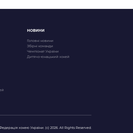
НОВИНИ
Головні новини
Збірні команди
Чемпіонат України
Дитячо-юнацький хокей
ей
Федерація хокею України. (с) 2026. All Rights Reserved.