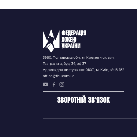
3960, Полтавська обл., м. Кременчук, вул.
Театральна, буд. 34, оф.37
Адреса для листування: 01001, м. Київ, а/с В-182
office@fhu.com.ua
зворотній зв’язок