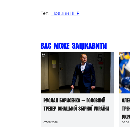
Тег:
Новини IIHF
Вас може зацікавити
Руслан Борисенко — головний
Оле
тренер юнацької збірної України
тре
Укр
07.08.2026
06.08