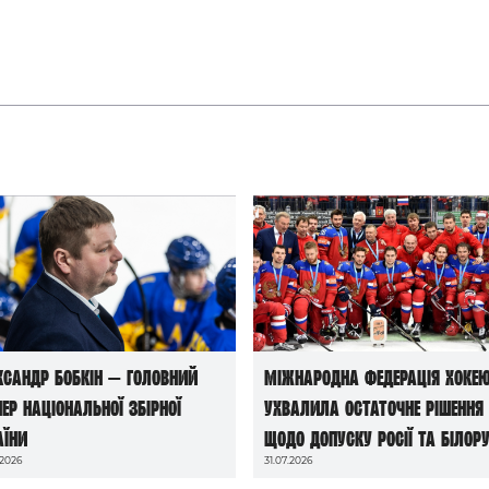
ксандр Бобкін — головний
Міжнародна федерація хоке
нер національної збірної
ухвалила остаточне рішення
аїни
щодо допуску росії та білору
.2026
31.07.2026
до чемпіонатів світу сезону