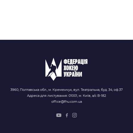
3960, Полтавська обл., м. Кременчук, вул. Театральна, буд. 34, оф.37
Адреса для листування: 01001, м. Київ, а/с В-182
office@fhu.com.ua