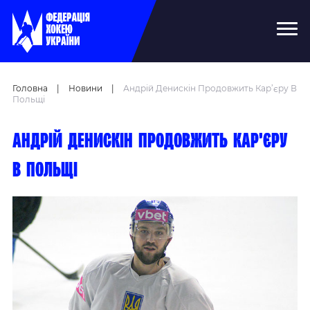
Головна
|
Новини
|
Андрій Денискін Продовжить Кар’єру В
Польщі
Андрій Денискін продовжить кар’єру
в Польщі