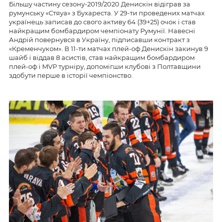
Більшу частину сезону-2019/2020 Денискін відіграв за
румунську «Стяуа» з Бухареста. У 29-ти проведених матчах
українець записав до свого активу 64 (39+25) очок і став
найкращим бомбардиром чемпіонату Румунії. Навесні
Андрій повернувся в Україну, підписавши контракт з
«Кременчуком». В 11-ти матчах плей-оф Денискін закинув 9
шайб і віддав 8 асистів, став найкращим бомбардиром
плей-оф і MVP турніру, допомігши клубові з Полтавщини
здобути перше в історії чемпіонство.