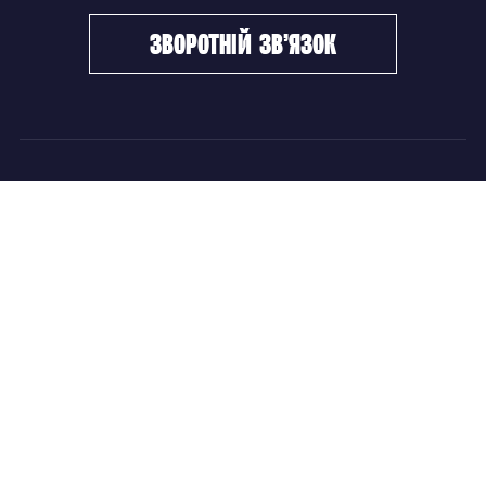
зворотній зв’язок
ФХУ
НОВИНИ
Керівництво
Головні новини
Підрозділи
Збірні команди
Документи
Чемпіонат України
Контакти
Дитячо-юнацький хокей
НОВИНИ
Головні новини
Збірні команди
Чемпіонат України
Дитячо-юнацький хокей
Новини ФХУ
Новини IIHF