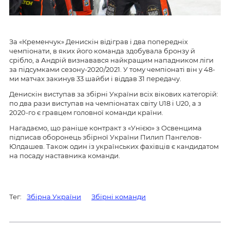
За «Кременчук» Денискін відіграв і два попередніх
чемпіонати, в яких його команда здобувала бронзу й
срібло, а Андрій визнавався найкращим нападником ліги
за підсумками сезону-2020/2021. У тому чемпіонаті він у 48-
ми матчах закинув 33 шайби і віддав 31 передачу.
Денискін виступав за збірні України всіх вікових категорій:
по два рази виступав на чемпіонатах світу U18 і U20, а з
2020-го є гравцем головної команди країни.
Нагадаємо, що раніше контракт з «Унією» з Освенцима
підписав оборонець збірної України Пилип Пангелов-
Юлдашев. Також один із українських фахівців є кандидатом
на посаду наставника команди.
Тег:
Збірна України
Збірні команди