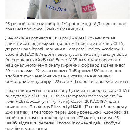
23-річний нападник збірної України Андрій Денискін став
гравцем польської «Унії» з Освенцима.
Денискін народився в 1998 році у Києві, хокеєм почав
займатися в рідному місті, а потім 15-річним виїхав у США,
де розвивав ігрові навички в Compete Hockey Academy. В
сезоні-2015/2016 Андрій повернувся в Україну і виступав за
білоцерківський «Білий Барс». У 35-ти матчах дорослого
національного чемпіонату 17-річний форвард відзначився
29-ма голами і 22-ма асистами. З «Барсом» U20 нападник
здобув титул чемпіона України, ставши найкращим
бомбардиром турніру – 22 голи + 11 передач у восьми матчах.
Після такого успішного сезону Денискін повернувся у США і
виступав у лізі USPHL Elite за Hampton Roads Whalers (34
голи + 26 передач у 41-му матчі). Сезон-2017/2018 Андрій
починав за Brookings Blizzard у NAHL (12 голів + 5 передач у
23-х матчах), але згодом перейшов у донецький «Донбас», за
який протягом півтора року провів 73 матчі, закинув 25
шайб, віддав 28 передач і допоміг команді двічі здобути
чемпіонське звання.