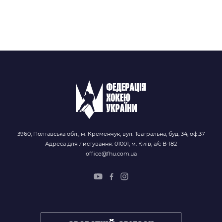
3960, Полтавська обл., м. Кременчук, вул. Театральна, буд. 34, оф.37
Адреса для листування: 01001, м. Київ, а/с В-182
office@fhu.com.ua