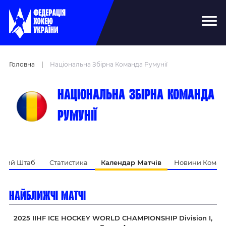
Головна
|
Національна Збірна Команда Румунії
Національна збірна команда
Румунії
ький Штаб
Статистика
Календар Матчів
Новини Коман
найближчі матчі
2025 IIHF ICE HOCKEY WORLD CHAMPIONSHIP Division I,