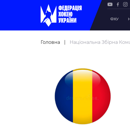
ФХУ
Рада Фе
Головна
|
Національна Збірна Ком
Президе
Почесни
Віце-пр
Офіс фе
Підрозд
Статутна
Регламе
Рішення
Участь 