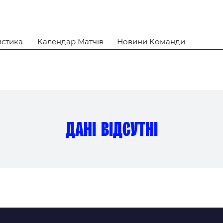
и
истика
Календар Матчів
Новини Команди
дані відсутні