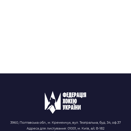
3960, Полтавська обл., м. Кременчук, вул. Театральна, буд. 34, оф.37
Адреса для листування: 01001, м. Київ, а/с В-182