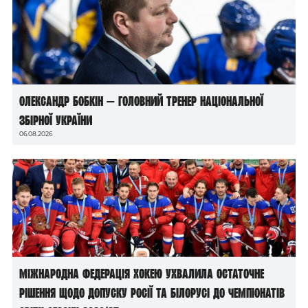
Олександр Бобкін — головний тренер національної
збірної України
06.08.2026
Міжнародна федерація хокею ухвалила остаточне
рішення щодо допуску росії та білорусі до чемпіонатів