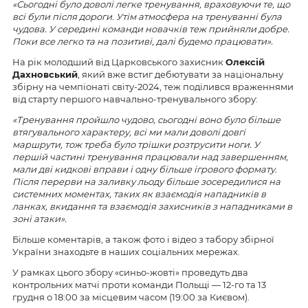
«Сьогодні було доволі легке тренування, враховуючи те, що
всі були після дороги. Утім атмосфера на тренуванні була
чудова. У середині команди новачків теж прийняли добре.
Поки все легко та на позитиві, далі будемо працювати».
На рік молодший від Царковського захисник
Олексій
Дахновський
, який вже встиг дебютувати за національну
збірну на чемпіонаті світу-2024, теж поділився враженнями
від старту першого навчально-тренувального збору:
«Тренування пройшло чудово, сьогодні воно було більше
втягувального характеру, всі ми мали доволі довгі
маршрути, тож треба було трішки розтрусити ноги. У
першій частині тренування працювали над завершенням,
мали дві кидкові вправи і одну більше ігрового формату.
Після перерви на заливку льоду більше зосередилися на
системних моментах, таких як взаємодія нападників в
ланках, вкидання та взаємодія захисників з нападниками в
зоні атаки».
Більше коментарів, а також фото і відео з табору збірної
України знаходьте в наших соціальних мережах.
У рамках цього збору «синьо-жовті» проведуть два
контрольних матчі проти команди Польщі — 12-го та 13
грудня о 18:00 за місцевим часом (19:00 за Києвом).