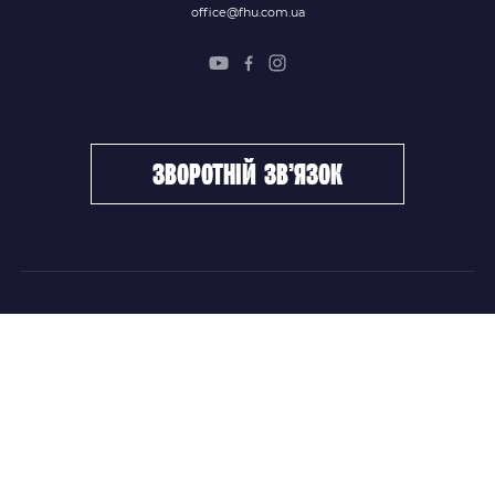
office@fhu.com.ua
зворотній зв’язок
ФХУ
НОВИНИ
Керівництво
Головні новини
Підрозділи
Збірні команди
Документи
Чемпіонат України
Контакти
Дитячо-юнацький хокей
НОВИНИ
Головні новини