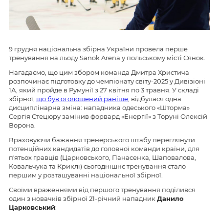
9 грудня національна збірна України провела перше
тренування на льоду Sanok Arena у польському місті Сянок.
Нагадаємо, що цим збором команда Дмитра Христича
розпочинає підготовку до чемпіонату світу-2025 у Дивізіоні
1А, який пройде в Румунії з 27 квітня по 3 травня. У складі
збірної,
що був оголошений раніше
, відбулася одна
дисциплінарна зміна: нападника одеського «Шторма»
Сергія Стецюру замінив форвард «Енергії» з Торуні Олексій
Ворона.
Враховуючи бажання тренерського штабу переглянути
потенційних кандидатів до головної команди країни, для
пʼятьох гравців (Царковського, Панасенка, Шаповалова,
Ковальчука та Криклі) сьогоднішнє тренування стало
першим у розташуванні національної збірної.
Своїми враженнями від першого тренування поділився
один з новачків збірної 21-річний нападник
Данило
Царковський
: