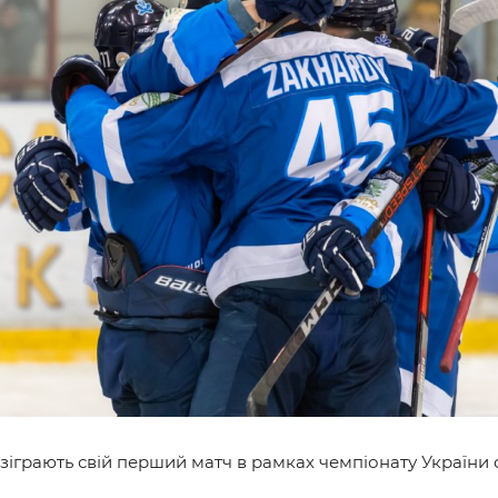
и
 зіграють свій перший матч в рамках чемпіонату України 