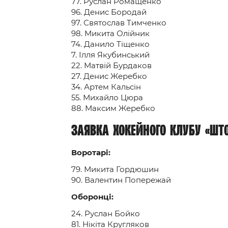
77. Руслан Ромащенко
96. Денис Бородай
97. Святослав Тимченко
98. Микита Олійник
74. Данило Тіщенко
7. Ілля Якубинський
22. Матвій Бурдаков
27. Денис Жеребко
34. Артем Кальсін
55. Михайло Цюра
88. Максим Жеребко
Заявка хокейного клубу «Шт
Воротарі:
79. Микита Гордюшин
90. Валентин Попережай
Оборонці:
24. Руслан Бойко
81. Нікіта Кругляков