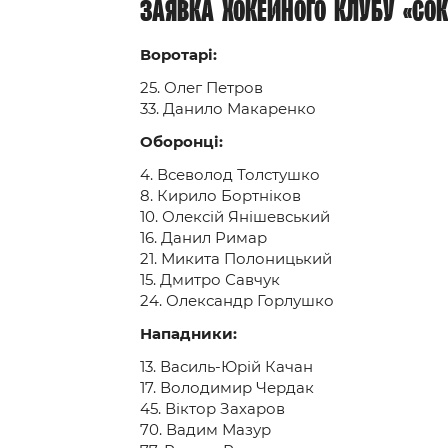
Заявка хокейного клубу «Сок
Воротарі:
25. Олег Петров
33. Данило Макаренко
Оборонці:
4. Всеволод Толстушко
8. Кирило Бортніков
10. Олексій Янішевський
16. Данил Римар
21. Микита Полоницький
15. Дмитро Савчук
24. Олександр Горлушко
Нападники:
13. Василь-Юрій Качан
17. Володимир Чердак
45. Віктор Захаров
70. Вадим Мазур