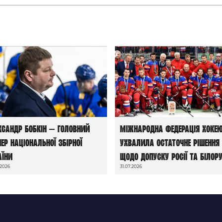
ксандр Бобкін — головний
Міжнародна федерація хоке
нер національної збірної
ухвалила остаточне рішення
аїни
щодо допуску росії та білору
.2026
31.07.2026
до чемпіонатів світу сезону
2026/27