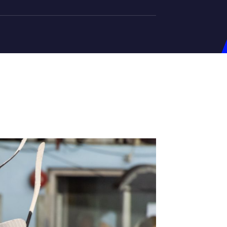
на U-20
д Збірної
ерський Штаб
ндар Матчів
на (ж)
д Збірної
ерський Штаб
ндар Матчів