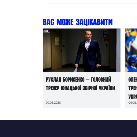
Вас може зацікавити
Руслан Борисенко — головний
Оле
тренер юнацької збірної України
тре
Укр
07.08.2026
06.08