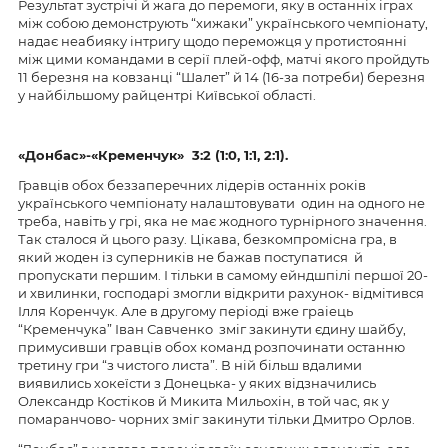
Результат зустрічі й жага до перемоги, яку в останніх іграх
між собою демонструють “хижаки” українського чемпіонату,
надає неабияку інтригу щодо переможця у протистоянні
між цими командами в серії плей-офф, матчі якого пройдуть
11 березня на ковзанці “Шалет” й 14 (16-за потреби) березня
у найбільшому райцентрі Київської області.
«Донбас»-
«Кременчук»
3:2 (1:0, 1:1, 2:1).
Гравців обох беззаперечних лідерів останніх років
українського чемпіонату налаштовувати один на одного не
треба, навіть у грі, яка не має жодного турнірного значення.
Так сталося й цього разу. Цікава, безкомпромісна гра, в
який жоден із суперників не бажав поступатися й
пропускати першим. І тільки в самому ейндшпілі першої 20-
и хвилинки, господарі змогли відкрити рахунок- відмітився
Ілля Коренчук. Але в другому періоді вже граіець
“Кременчука” Іван Савченко зміг закинути єдину шайбу,
примусивши гравців обох команд розпочинати останню
третину гри “з чистого листа”. В ній більш вдалими
виявились хокеїсти з Донецька- у яких відзначились
Олександр Костіков й Микита Мильохін, в той час, як у
помаранчово- чорних зміг закинути тільки Дмитро Орлов.