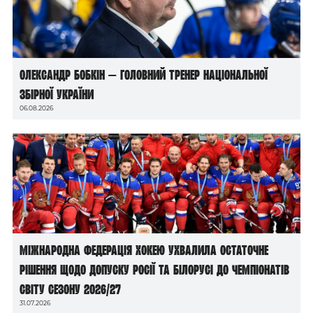
Олександр Бобкін — головний тренер національної
збірної України
06.08.2026
Міжнародна федерація хокею ухвалила остаточне
рішення щодо допуску росії та білорусі до чемпіонатів
світу сезону 2026/27
31.07.2026