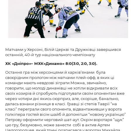
Матчами у Херсоні, Білій Церкві та Дружківці завершився
останній, 40-й тур національного чемпіонату
ХК «Дніпро»
– МХК«Динамо» 8:0
(3:0, 2:0, 3:0).
Остання гра між херсонцями й харків’янами була
своєрідним прологом між матчами плей-офф, в яких ці
команди мають невдозві зіграти.Можна, звичайно,
говорити, що молоді динамівці не хотіли відкривати всіх
своїх козирів й спробують підготувати своїм опонентам вже
через чотири дні якись сюрприз, але, скоріше, банально,
далась взнаки різниця в класі. Гравці зі степів Таврії “на
класі” переграли свого опонента, відвантаживши у ворота
голкіпера гостей вісім шайб й допомігши “новому українцю”
Петрову оформити черговий шат-аут. Окрім воротаря “щук”
цю гру, безумовно, може занести собі в актив Артем
Целогородцев, який тричі розписався у воротах Михайла