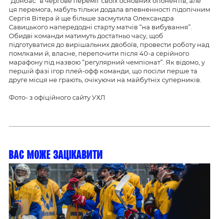
“Донбас” в чергове переміг своїх основних опонентів, але
ця перемога, мабуть тільки додала впевненності підопічним
Сергія Вітера й ще більше засмутила Олександра
Савицького напередодні старту матчів “на вибування”.
Обидві команди матимуть достатньо часу, щоб
підготуватися до вирішальних двобоїв, провести роботу над
помлками й, власне, перепочити після 40-а серійного
марафону під назвою “регулярний чемпіонат”. Як відомо, у
першій фазі ігор плей-офф команди, що посіли перше та
друге місця не грають, очікуючи на майбутніх суперників.
Фото- з офіційного сайту УХЛ
Вас може зацікавити