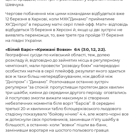
Шевчука.
Чергове побачення між цими командами відбудеться вже
12 березня в Харкові, коли МХК”Динамо” прийматиме
ХК”Дніпро” в першому матчі серії плей-офф. Матч- відповідь
відбудеться 15 березня в Херсоні й, якщо ці дві зустрічі не
виявлять переможця, то, вже третя гра пройде 17 березня
на півдні України.
«Білий Барс»-
«Крижані Вовки»
6:4 (3:0, 1:2, 2:2).
Географічні сусіди по київський області, теж, долею
розкладу й, відповідно до зайнятих місць в регулярному
чемпіонаті, мали провести “розвідку боєм” напередодні
особистих матчів в серії плейофф, результат якого здається
все ж таки більш непередбачуваним, ніж двобій між
“Дніпром” і “Динамо”. Розпочавши останню зустріч
регулярки “за спокій: пропустивши протягом двох хвилин
три шайби, кияни до середини другого періоду оговтались
й поступово змогли вижати максимум зі створених
небезпечних моментів біля воріт “барсів”. В середині
третьої 20-и хвилинки табло білоцерківського льодового
стадіону показувало “бойову нічию” 4:4, але жовто-чорні все
ж дотиснули свох противників, закинвши п’яту шайбу в
більшості, а останню- коли “вовки” пішли ва-банк,
замінивши воротаря на шостого польового гравця.