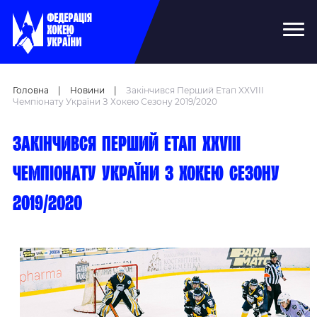
Головна
|
Новини
|
Закінчився Перший Етап XXVIII
Чемпіонату України З Хокею Сезону 2019/2020
Закінчився перший етап XXVIII
чемпіонату України з хокею сезону
2019/2020