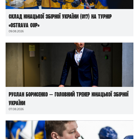
Склад юнацької збірної України (U17) на турнір
«Ostrava Cup»
09.08.2026
Руслан Борисенко — головний тренер юнацької збірної
України
07.08.2026