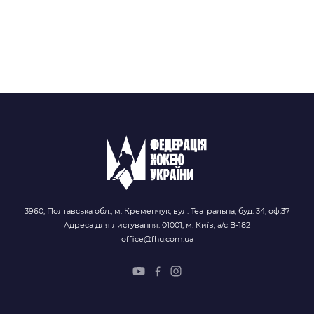
3960, Полтавська обл., м. Кременчук, вул. Театральна, буд. 34, оф.37
Адреса для листування: 01001, м. Київ, а/с В-182
office@fhu.com.ua