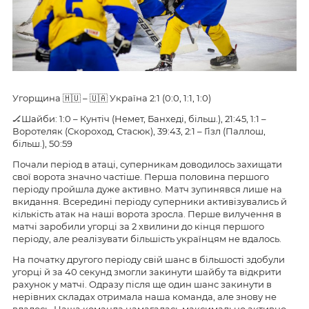
Угорщина 🇭🇺 – 🇺🇦 Україна 2:1 (0:0, 1:1, 1:0)
🏒Шайби: 1:0 – Кунтіч (Немет, Банхеді, більш.), 21:45, 1:1 –
Воротеляк (Скороход, Стасюк), 39:43, 2:1 – Гізл (Паллош,
більш.), 50:59
Почали період в атаці, суперникам доводилось захищати
свої ворота значно частіше. Перша половина першого
періоду пройшла дуже активно. Матч зупинявся лише на
вкидання. Всередині періоду суперники активізувались й
кількість атак на наші ворота зросла. Перше вилучення в
матчі заробили угорці за 2 хвилини до кінця першого
періоду, але реалізувати більшість українцям не вдалось.
На початку другого періоду свій шанс в більшості здобули
угорці й за 40 секунд змогли закинути шайбу та відкрити
рахунок у матчі. Одразу після ще один шанс закинути в
нерівних складах отримала наша команда, але знову не
вдалось. Наша команда намагалась максимально активно