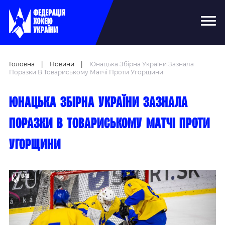
Головна
|
Новини
|
Юнацька Збірна України Зазнала
Поразки В Товариському Матчі Проти Угорщини
Юнацька збірна України зазнала
поразки в товариському матчі проти
Угорщини