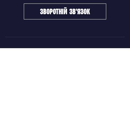
зворотній зв’язок
ФХУ
НОВИНИ
Керівництво
Головні новини
Підрозділи
Збірні команди
Документи
Чемпіонат України
Контакти
Дитячо-юнацький хокей
НОВИНИ
Головні новини
Збірні команди
Чемпіонат України
Дитячо-юнацький хокей
Новини ФХУ
Новини IIHF