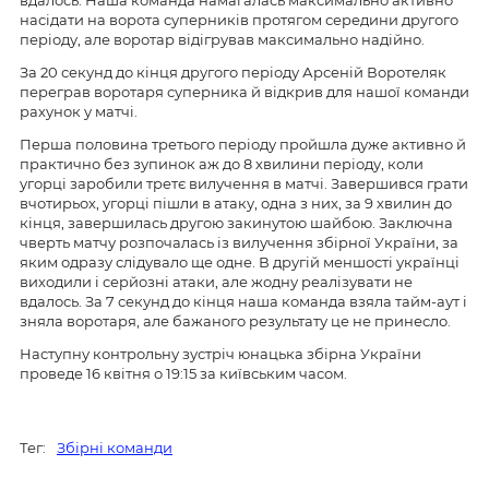
насідати на ворота суперників протягом середини другого
періоду, але воротар відігрував максимально надійно.
За 20 секунд до кінця другого періоду Арсеній Воротеляк
переграв воротаря суперника й відкрив для нашої команди
рахунок у матчі.
Перша половина третього періоду пройшла дуже активно й
практично без зупинок аж до 8 хвилини періоду, коли
угорці заробили третє вилучення в матчі. Завершився грати
вчотирьох, угорці пішли в атаку, одна з них, за 9 хвилин до
кінця, завершилась другою закинутою шайбою. Заключна
чверть матчу розпочалась із вилучення збірної України, за
яким одразу слідувало ще одне. В другій меншості українці
виходили і серйозні атаки, але жодну реалізувати не
вдалось. За 7 секунд до кінця наша команда взяла тайм-аут і
зняла воротаря, але бажаного результату це не принесло.
Наступну контрольну зустріч юнацька збірна України
проведе 16 квітня о 19:15 за київським часом.
Тег:
Збірні команди