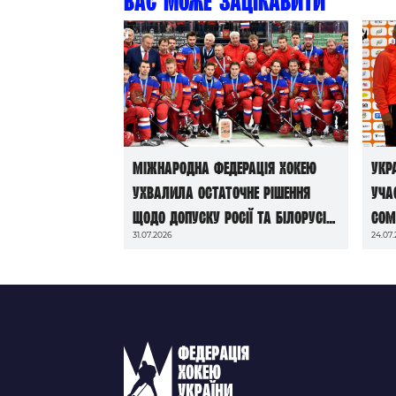
Вас може зацікавити
Міжнародна федерація хокею
Укр
ухвалила остаточне рішення
уча
щодо допуску росії та білорусі
Com
31.07.2026
24.07
до чемпіонатів світу сезону
2026/27