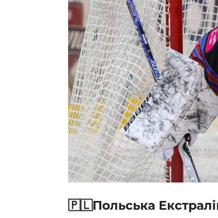
Контакт
🇵🇱Польська Екстралі