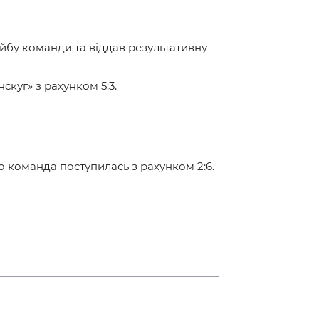
айбу команди та віддав результативну
скуг» з рахунком 5:3.
о команда поступилась з рахунком 2:6.