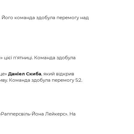
ня. Його команда здобула перемогу над
 цієї пʼятниці. Команда здобула
іце»
Даніел Скиба
, який відкрив
иву. Команда здобула перемогу 5:2.
и «Рапперсвіль-Йона Лейкерс». На