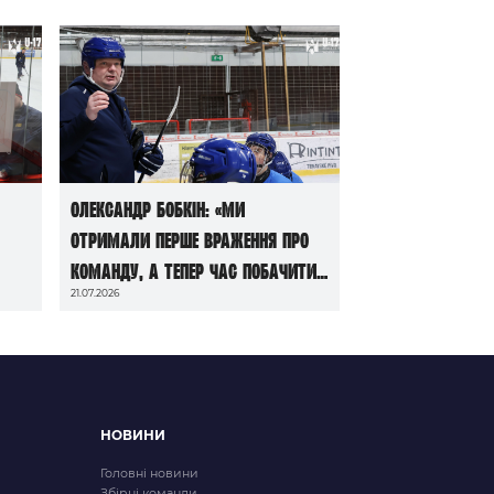
Олександр Бобкін: «Ми
отримали перше враження про
команду, а тепер час побачити
21.07.2026
її в грі»
НОВИНИ
Головні новини
Збірні команди