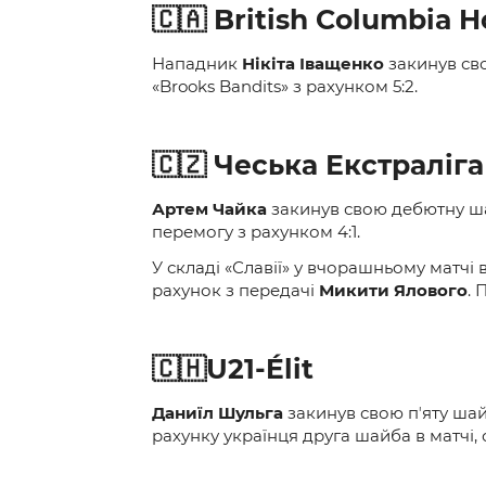
🇨🇦 British Columbia 
Нападник
Нікіта Іващенко
закинув сво
«Brooks Bandits» з рахунком 5:2.
🇨🇿 Чеська Екстраліг
Артем Чайка
закинув свою дебютну шай
перемогу з рахунком 4:1.
У складі «Славії» у вчорашньому матчі
рахунок з передачі
Микити Ялового
. 
🇨🇭U21-Élit
Даниїл Шульга
закинув свою пʼяту шай
рахунку українця друга шайба в матчі,