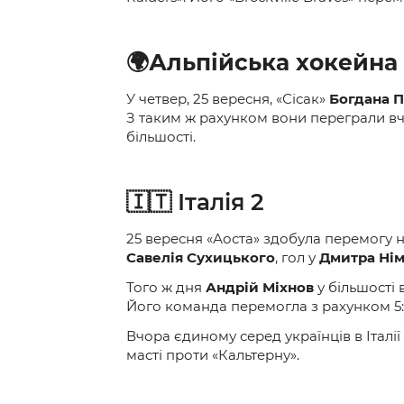
🌍
Альпійська хокейна 
У четвер, 25 вересня, «Сісак»
Богдана 
З таким ж рахунком вони переграли вч
більшості.
🇮🇹 Італія 2
25 вересня «Аоста» здобула перемогу на
Савелія Сухицького
, гол у
Дмитра Ні
Того ж дня
Андрій Міхнов
у більшості 
Його команда перемогла з рахунком 5:
Вчора єдиному серед українців в Італії
масті проти «Кальтерну».