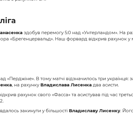
ліга
Панасенка
здобув перемогу 5:0 над «Унтерландом». На рах
ора «Брегенцервальд». Наш форвард відкрив рахунок у м
д «Перджіне». В тому матчі відзначилось три українця: з
менка
, на рахунку
Владислава Лисенка
два асисти.
відкрив рахунок свого «Фасса» та асистував під час треть
2.
 вдалось закинути у більшості
Владиславу Лисенку
. Йог