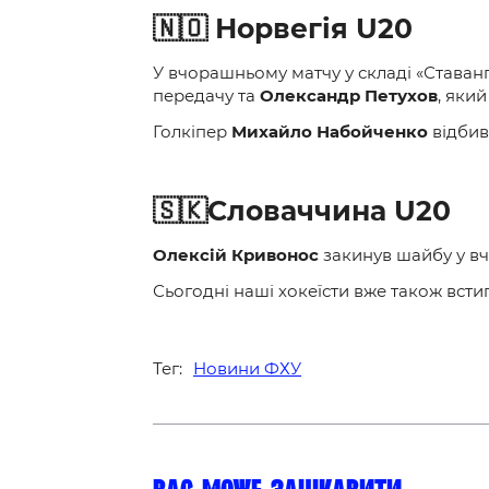
🇳🇴 Норвегія U20
У вчорашньому матчу у складі «Ставан
передачу та
Олександр Петухов
, який
Голкіпер
Михайло Набойченко
відбив 
🇸🇰Словаччина U20
Олексій Кривонос
закинув шайбу у вч
Сьогодні наші хокеїсти вже також всти
Тег:
Новини ФХУ