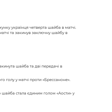
унку українця четверта шайба в матчі.
атчі та закинув заключну шайбу в
акинута шайба та дві передачі в
ого голу у матчі проти «Брессаноне».
о шайба стала єдиним голом «Аости» у