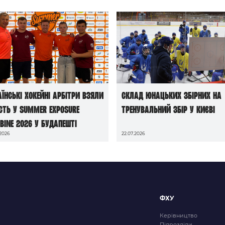
аїнські хокейні арбітри взяли
Склад юнацьких збірних на
сть у Summer Exposure
тренувальний збір у Києві
bine 2026 у Будапешті
.2026
22.07.2026
ФХУ
Керівництво
Підрозділи