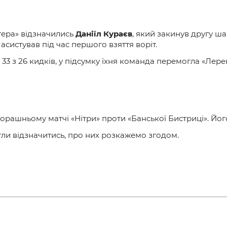
гера» відзначились
Даніїл Кураєв
, який закинув другу ш
 асистував під час першого взяття воріт.
33 з 26 кидків, у підсумку їхня команда перемогла «
Лерен
орашньому матчі «Нітри» проти «Банської Бистриці». Йог
гли відзначитись, про них розкажемо згодом.