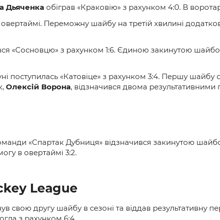
а Дьяченка
обіграв «Краковію» з рахунком 4:0. В воротар
 в овертаймі. Переможну шайбу на третій хвилині додатко
ився «Сосновцю» з рахунком 1:6. Єдиною закинутою шайб
оруні поступилась «Катовіце» з рахунком 3:4. Першу шайбу
к,
Олексій Ворона
, відзначився двома результативними
оманди «Спартак Дубниця» відзначився закинутою шайбою
огу в овертаймі 3:2.
ckey League
ув свою другу шайбу в сезоні та віддав результативну пе
могла з рахунком 6:4.