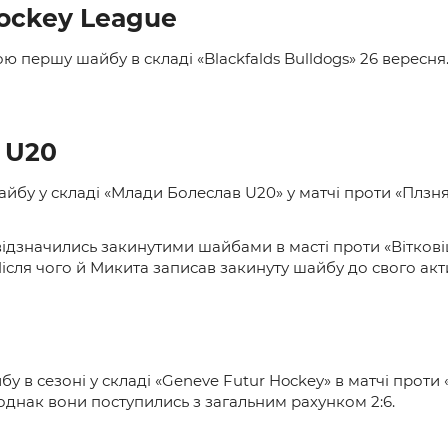
Hockey League
ю першу шайбу в складі «
Blackfalds Bulldogs» 26 верес
а U20
бу у складі «Млади Болеслав U20» у матчі проти «Плзня»
 відзначились закинутими шайбами в масті проти «Вітков
Після чого й Микита записав закинуту шайбу до свого акт
бу в сезоні у складі «Geneve Futur Hockey» в матчі прот
 однак вони поступились з загальним рахунком 2:6.