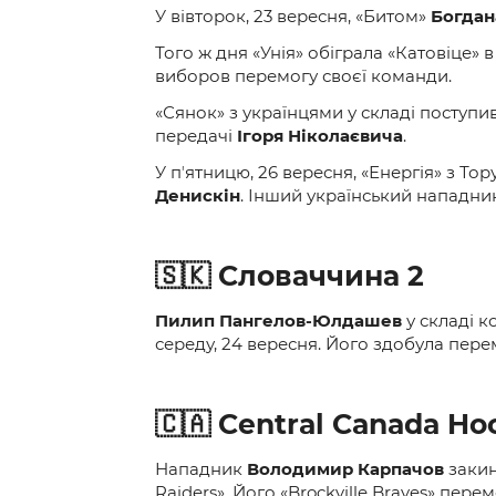
У вівторок, 23 вересня, «Битом»
Богдан
Того ж дня «Унія» обіграла «Катовіце»
виборов перемогу своєї команди.
«Сянок» з українцями у складі поступ
передачі
Ігоря Ніколаєвича
.
У пʼятницю, 26 вересня, «Енергія» з Т
Денискін
. Інший український нападни
🇸🇰 Словаччина 2
Пилип Пангелов-Юлдашев
у складі к
середу, 24 вересня. Його здобула перем
🇨🇦
Central Canada Ho
Нападник
Володимир Карпачов
закин
Raiders». Його «Brockville Braves» пере