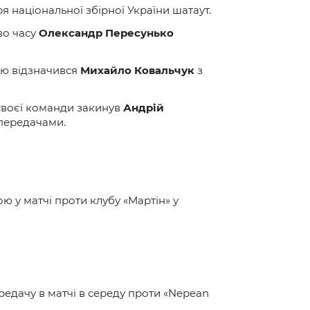
я національної збірної України шатаут.
во часу
Олександр Пересунько
ою відзначився
Михайло Ковальчук
з
 своєї команди закинув
Андрій
 передачами.
 у матчі проти клубу «Мартін» у
редачу в матчі в середу проти «Nepean