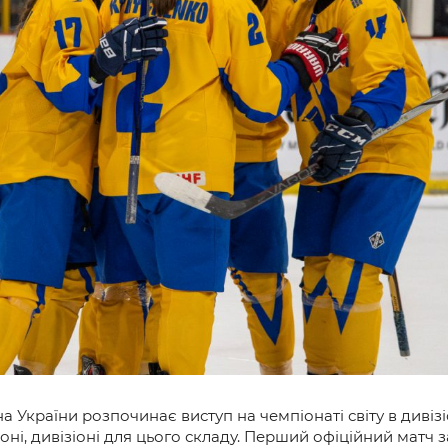
и
ірна України розпочинає виступ на чемпіонаті світу в диві
ні, дивізіоні для цього складу. Перший офіційний матч з