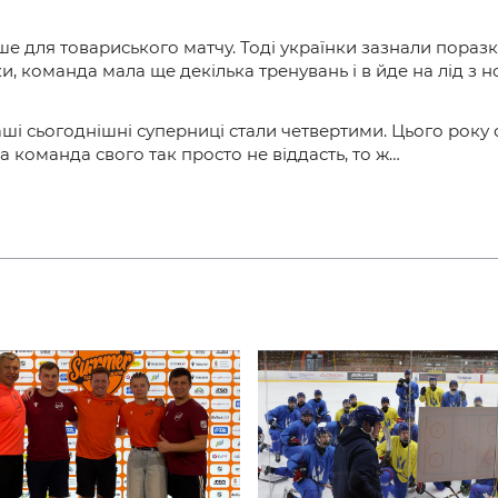
ше для товариського матчу. Тоді українки зазнали поразк
и, команда мала ще декілька тренувань і в йде на лід з
ші сьогоднішні суперниці стали четвертими. Цього року 
а команда свого так просто не віддасть, то ж…