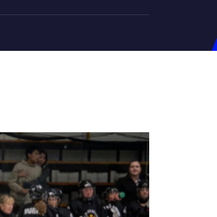
на U-20
д Збірної
ерський Штаб
ндар Матчів
на (ж)
д Збірної
ерський Штаб
ндар Матчів