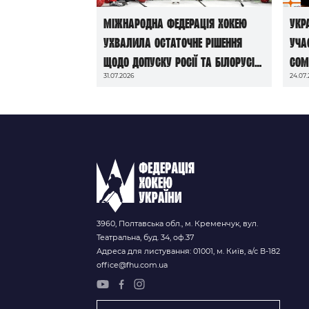
Міжнародна федерація хокею
Укр
ухвалила остаточне рішення
уча
щодо допуску росії та білорусі
Com
31.07.2026
24.07
до чемпіонатів світу сезону
2026/27
3960, Полтавська обл., м. Кременчук, вул.
Театральна, буд. 34, оф.37
Адреса для листування: 01001, м. Київ, а/с В-182
office@fhu.com.ua