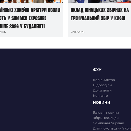
аїнські хокейні арбітри взяли
Склад юнацьких збірних на
сть у Summer Exposure
тренувальний збір у Києві
bine 2026 у Будапешті
.2026
22.07.2026
ФХУ
Керівництво
Підрозділи
Документи
Контакти
НОВИНИ
Головні новини
Збірні команди
Чемпіонат України
Дитячо-юнацький хок