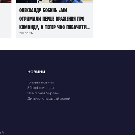
Олександр Бобкін: «Ми
отримали перше враження про
команду, а тепер час побачити
21.07.2026
її в грі»
НОВИНИ
Головні новини
Збірні команди
Чемпіонат України
Дитячо-юнацький хокей
ей