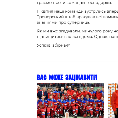
граємо проти команди-господарки.
11 квітня наші команди зустрілись впер
Тренерський штаб врахував всі помилк
знаннями про суперниць.
Як ми вже згадували, минулого року на
підвищитись в класі вдома. Однак, наш
Успіхів, збірна🩷
Вас може зацікавити