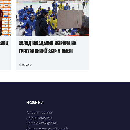
зяли
Склад юнацьких збірних на
тренувальний збір у Києві
22.07.2026
НОВИНИ
Головні новини
Збірні команди
Чемпіонат України
Дитячо-юнацький хокей