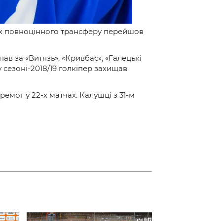
овах повноцінного трансферу перейшов
ав за «Витязь», «Кривбас», «Галецькі
 сезоні-2018/19 голкіпер захищав
емог у 22-х матчах. Калушці з 31-м