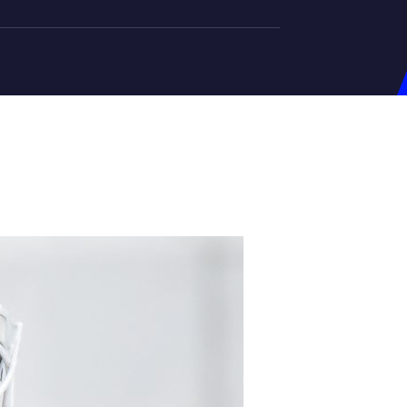
на U-20
д Збірної
ерський Штаб
ндар Матчів
на (ж)
д Збірної
ерський Штаб
ндар Матчів