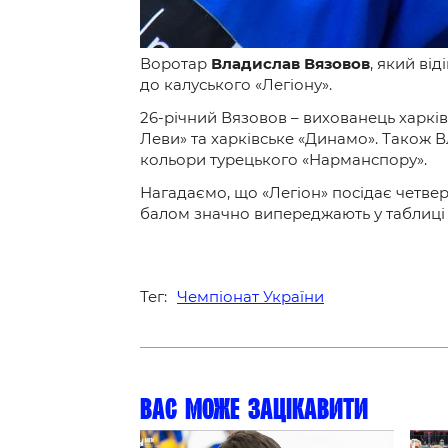
Воротар
Владислав Вязовов
, який ві
до калуського «Легіону».
26-річний Вязовов – вихованець харків
Леви» та харківське «Динамо». Також В
кольори турецького «Нарманспору».
Нагадаємо, що «Легіон» посідає четверт
балом значно випереджають у таблиці Х
Тег:
Чемпіонат України
Вас може зацікавити