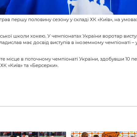
діграв першу половину сезону у складі ХК «Київ», на ум
ської школи хокею. У чемпіонатах України воротар виступ
ладислав має досвід виступів в іноземному чемпіонаті – у
е місце в поточному чемпіонаті України, здобувши 10 пер
К «Київ» та «Берсерки».