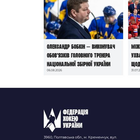
Олександр Бобкін — виконувач
Між
обов’язків головного тренера
ухв
національної збірної України
щод
06.08.2026
31.07.
до 
202
3960, Полтавська обл., м. Кременчук, вул.