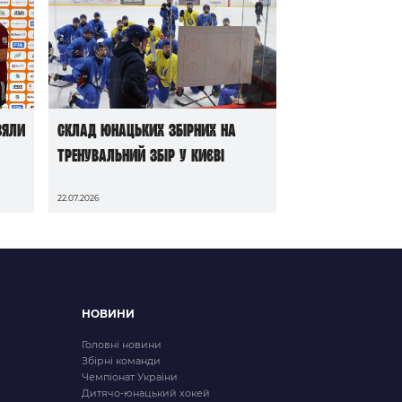
зяли
Склад юнацьких збірних на
тренувальний збір у Києві
22.07.2026
НОВИНИ
Головні новини
Збірні команди
Чемпіонат України
Дитячо-юнацький хокей