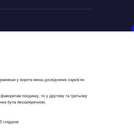
на U-20
д Збірної
ерський Штаб
ндар Матчів
на (ж)
правивши у ворота менш досвідчених харків’ян
д Збірної
ерський Штаб
 фаворитам поєдинку, то у другому та третьому
ненка була беззаперечною.
ндар Матчів
0 глядачів