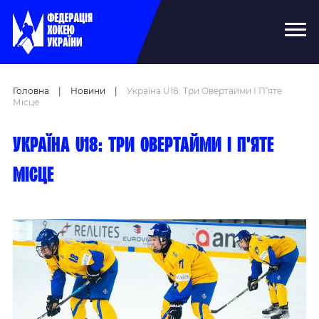
Головна
|
Новини
|
Україна U18: Три Овертайми І П’яте
Місце
Україна U18: три овертайми і п’яте
місце