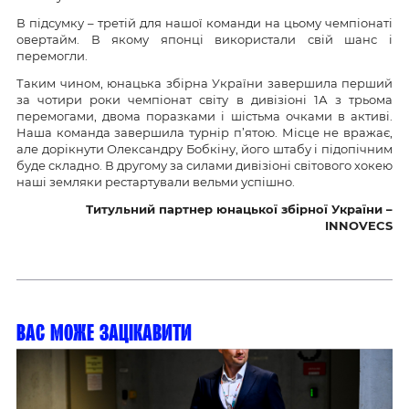
В підсумку – третій для нашої команди на цьому чемпіонаті
овертайм. В якому японці використали свій шанс і
перемогли.
Таким чином, юнацька збірна України завершила перший
за чотири роки чемпіонат світу в дивізіоні 1А з трьома
перемогами, двома поразками і шістьма очками в активі.
Наша команда завершила турнір п’ятою. Місце не вражає,
але дорікнути Олександру Бобкіну, його штабу і підопічним
буде складно. В другому за силами дивізіоні світового хокею
наші земляки рестартували вельми успішно.
Титульний партнер юнацької збірної
України
–
INNOVECS
Вас може зацікавити