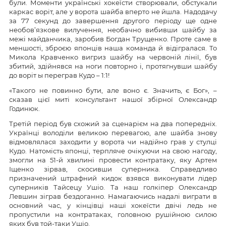
були. Моменти українські хокеїсти створювали, обстукали
каркас воріт, але у ворота шайба вперто не йшла. Надодачу
за 77 секунд до завершення другого періоду ще одне
необов’язкове вилучення, необачно вибивши шайбу за
межі майданчика, заробив Богдан Трущенко. Проте саме в
меншості, зброєю японців наша команда й відігралася. То
Микола Кравченко вигриз шайбу на червоній лінії, був
збитий, здійнявся на ноги повторно і, протягнувши шайбу
до воріт ы переграв Кудо – 1:1!
«Такого не повинно бути, але воно є. Значить, є Бог», –
сказав цієї миті консультант нашої збірної Олександр
Годинюк.
Третій період був схожий за сценарієм на два попередніх.
Українці володіли великою перевагою, але шайба знову
відмовлялася заходити у ворота чи надійно грав у стулці
Кудо. Натомість японці, терпляче очікуючи на свою нагоду,
змогли на 51-й хвилині провести контратаку, яку Артем
Іщенко зірвав, скосивши суперника. Справедливо
призначений штрафний кидок взявся виконувати лідер
суперників Тайсецу Ушіо. Та наш голкіпер Олександр
Левшин зіграв бездоганно. Намагаючись надалі виграти в
основний час, у кінцівці наші хокеїсти двічі ледь не
пропустили на контратаках, головною рушійною силою
яких був той-таки Ушіо.