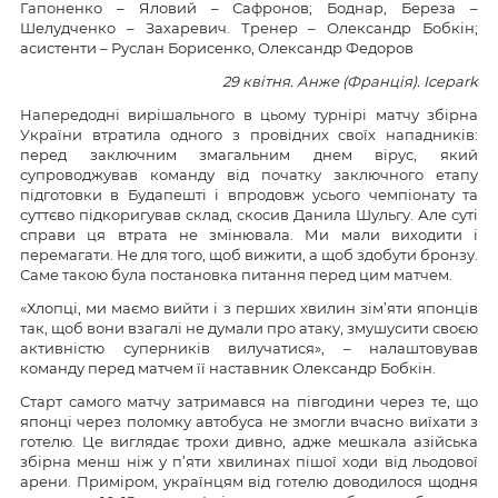
Гапоненко – Яловий – Сафронов; Боднар, Береза –
Шелудченко – Захаревич. Тренер – Олександр Бобкін;
асистенти – Руслан Борисенко, Олександр Федоров
29 квітня. Анже (Франція). Icepark
Напередодні вирішального в цьому турнірі матчу збірна
України втратила одного з провідних своїх нападників:
перед заключним змагальним днем вірус, який
супроводжував команду від початку заключного етапу
підготовки в Будапешті і впродовж усього чемпіонату та
суттєво підкоригував склад, скосив Данила Шульгу. Але суті
справи ця втрата не змінювала. Ми мали виходити і
перемагати. Не для того, щоб вижити, а щоб здобути бронзу.
Саме такою була постановка питання перед цим матчем.
«Хлопці, ми маємо вийти і з перших хвилин зім’яти японців
так, щоб вони взагалі не думали про атаку, змушусити своєю
активністю суперників вилучатися», – налаштовував
команду перед матчем її наставник Олександр Бобкін.
Старт самого матчу затримався на півгодини через те, що
японці через поломку автобуса не змогли вчасно виїхати з
готелю. Це виглядає трохи дивно, адже мешкала азійська
збірна менш ніж у п’яти хвилинах пішої ходи від льодової
арени. Приміром, українцям від готелю доводилося щодня