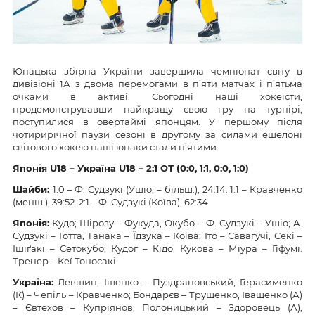
Юнацька збірна України завершила чемпіонат світу в
дивізіоні 1А з двома перемогами в п’яти матчах і п’ятьма
очками в активі. Сьогодні наші хокеїсти,
продемонструвавши найкращу свою гру на турнірі,
поступилися в овертаймі японцям. У першому після
чотирирічної паузи сезоні в другому за силами ешелоні
світового хокею наші юнаки стали п’ятими.
Японія
U
18 – Україна
U
18 – 2:1 ОТ (
0:0, 1:1, 0:0, 1:0
)
Шайби:
1:0 – Ф. Судзукі (Ушіо, – більш.), 24:14. 1:1 – Кравченко
(менш.), 39:52. 2:1 – Ф. Судзукі (Коїва), 62:34
Японія:
Кудо; Шірозу – Фукуда, Окубо – Ф. Судзукі – Ушіо; А.
Судзукі – Готта, Танака – Їдзука – Коїва; Іто – Саваґучі, Секі –
Ішіґакі – Сетокубо; Кудог – Кідо, Кукова – Міура – Гіфумі.
Тренер – Кеї Тоносакі
Україна:
Левшин; Іщенко – Пуздрановський, Герасименко
(К) – Чепіль – Кравченко; Бондарєв – Трущенко, Іващенко (А)
– Євтехов – Купріянов; Полоницький – Здоровець (А),