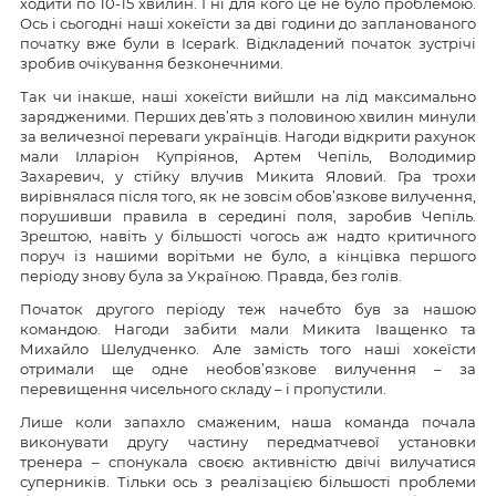
ходити по 10-15 хвилин. І ні для кого це не було проблемою.
Ось і сьогодні наші хокеїсти за дві години до запланованого
початку вже були в Icepark. Відкладений початок зустрічі
зробив очікування безконечними.
Так чи інакше, наші хокеїсти вийшли на лід максимально
зарядженими. Перших дев’ять з половиною хвилин минули
за величезної переваги українців. Нагоди відкрити рахунок
мали Ілларіон Купріянов, Артем Чепіль, Володимир
Захаревич, у стійку влучив Микита Яловий. Гра трохи
вирівнялася після того, як не зовсім обов’язкове вилучення,
порушивши правила в середині поля, заробив Чепіль.
Зрештою, навіть у більшості чогось аж надто критичного
поруч із нашими ворітьми не було, а кінцівка першого
періоду знову була за Україною. Правда, без голів.
Початок другого періоду теж начебто був за нашою
командою. Нагоди забити мали Микита Іващенко та
Михайло Шелудченко. Але замість того наші хокеїсти
отримали ще одне необов’язкове вилучення – за
перевищення чисельного складу – і пропустили.
Лише коли запахло смаженим, наша команда почала
виконувати другу частину передматчевої установки
тренера – спонукала своєю активністю двічі вилучатися
суперників. Тільки ось з реалізацією більшості проблеми