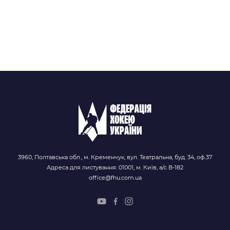
3960, Полтавська обл., м. Кременчук, вул. Театральна, буд. 34, оф.37
Адреса для листування: 01001, м. Київ, а/с В-182
office@fhu.com.ua