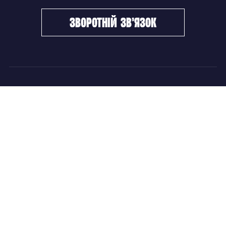
зворотній зв’язок
ФХУ
НОВИНИ
Керівництво
Головні новини
Підрозділи
Збірні команди
Документи
Чемпіонат України
Контакти
Дитячо-юнацький хокей
НОВИНИ
Головні новини
Збірні команди
Чемпіонат України
Дитячо-юнацький хокей
Новини ФХУ
Новини IIHF