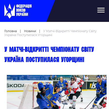
Головна
|
Новини
|
У Матчі-Відкритті Чемпіонату Світу
Україна Поступилася Угорщині
У матчі-відкритті чемпіонату світу
Україна поступилася Угорщині