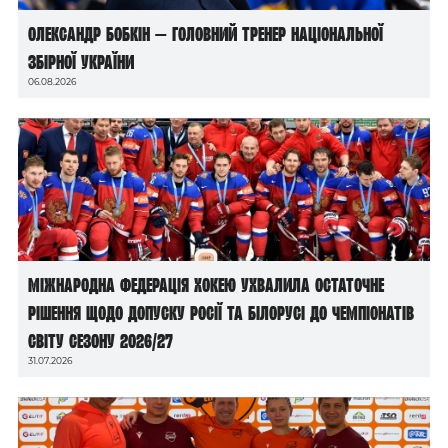
Олександр Бобкін — головний тренер національної
збірної України
06.08.2026
Міжнародна федерація хокею ухвалила остаточне
рішення щодо допуску росії та білорусі до чемпіонатів
світу сезону 2026/27
31.07.2026