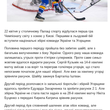
22 квітня у столичному Палаці спорту відбулася перша гра
Чемпіонату світу з хокею у Києві. Першими в льодовий бій
вступили національні збірні команди України та Угорщини.
Половина першого періоду пройшла без забитих шайб, але з
багатьма вилученнями з боку України. Одного разу наша команда
залишилась утрьох проти п’ятірки суперників. Проте саме синьо-
жовтим вдалося відкрити рахунок. Сергій Кузьмік на 14-й хвилині
матчу виїхав з-за воріт та переграв голкіпера угорців, що стало
непоганим початком для нашої збірної. Але вже за хвилину угорці
зрівняли рахунок. Шайбу закинув Барталіш Іштван.
Другий період розпочався із запальної боротьби і збірній Угорщини
вдалось пробити Едуарда Захарченка та зробити рахунок 2:1. Але
збірна України не стала пасти задніх в на 28-й хвилині матчу Нікіта
Буценко з передачі Кирила Катрича зрівняв рахунок.
Другий період був сповнений шалених атак обох команд, але