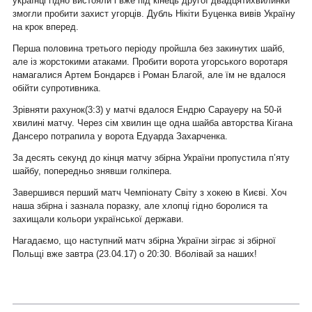
українці гідно вистояли і вже під кінець другої двадцятихвилинки
змогли пробити захист угорців. Дубль Нікіти Буценка вивів Україну
на крок вперед.
Перша половина третього періоду пройшла без закинутих шайб,
але із жорстокими атаками. Пробити ворота угорського воротаря
намагалися Артем Бондарєв і Роман Благой, але їм не вдалося
обійти супротивника.
Зрівняти рахунок(3:3) у матчі вдалося Ендрю Сарауеру на 50-й
хвилині матчу. Через сім хвилин ще одна шайба авторства Кігана
Дансеро потрапила у ворота Едуарда Захарченка.
За десять секунд до кінця матчу збірна України пропустила п’яту
шайбу, попередньо знявши голкіпера.
Завершився перший матч Чемпіонату Світу з хокею в Києві. Хоч
наша збірна і зазнала поразку, але хлопці гідно боролися та
захищали кольори української держави.
Нагадаємо, що наступний матч збірна України зіграє зі збірної
Польщі вже завтра (23.04.17) о 20:30. Вболівай за наших!