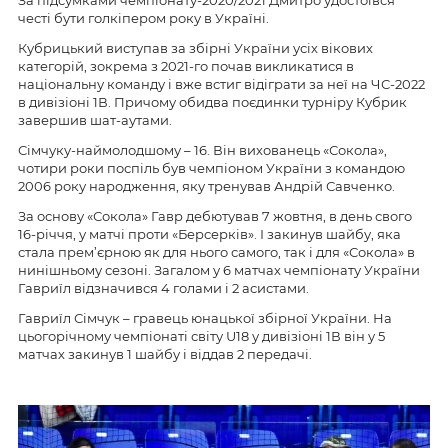
честі бути голкіпером року в Україні.
Кубрицький виступав за збірні України усіх вікових
категорій, зокрема з 2021-го почав викликатися в
національну команду і вже встиг відіграти за неї на ЧС-2022
в дивізіоні 1В. Причому обидва поєдинки турніру Кубрик
завершив шат-аутами.
Сімчуку-наймолодшому – 16. Він вихованець «Сокола»,
чотири роки поспіль був чемпіоном України з командою
2006 року народження, яку тренував Андрій Савченко.
За основу «Сокола» Гавр дебютував 7 жовтня, в день свого
16-річчя, у матчі проти «Берсерків». І закинув шайбу, яка
стала прем’єрною як для нього самого, так і для «Сокола» в
нинішньому сезоні. Загалом у 6 матчах чемпіонату України
Гавриїл відзначився 4 голами і 2 асистами.
Гавриїл Сімчук – гравець юнацької збірної України. На
цьогорічному чемпіонаті світу U18 у дивізіоні 1В він у 5
матчах закинув 1 шайбу і віддав 2 передачі.