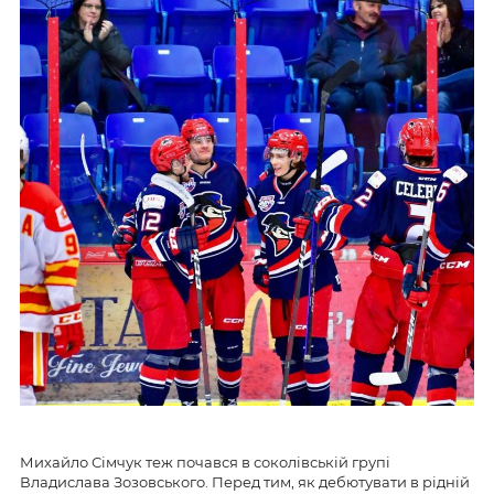
Михайло Сімчук теж почався в соколівській групі
Владислава Зозовського. Перед тим, як дебютувати в рідній