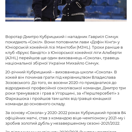
Воротар Дмитро Кубрицький і нападник Гавриїл Сімчук
покидають «Сокіл». Вони поповнили лави «Дофін Кінґз» у
Юніорській хокейній лізі Манітоби (MJHL). Трохи раніше в
клуб «Брукс Бандітс» з Юніорської хокейної ліги Альберти
(AJHL) перейшов ще один вихованець «Сокола», гравець
національної збірної України Михайло Сімчук.
20-річний Кубрицький – вихованець школи «Сокола». В
хокей він починав грати під керівництвом Владислава
Зозовського. До того, як восени 2020-го приєднатися до
відродженої професійної соколівської команди, Дмитро три
роки тренувався і грав в Угорщині, за «Перштерсебеті» з
Фаркашока і пройшов там шлях від гравця юнацької
команди до основного складу.
За основу «Сокола» у 2020-2022 роках Кубрицький провів 84
офіційних матчі, став з командою віце-чемпіоном у 2021-му і
зробив золотий дубль у незавершеному сезоні-2021/2022.
За підсумками чемпіонату-2020/2021 Дмитро удостоївся