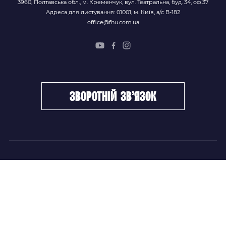
3960, Полтавська обл., м. Кременчук, вул. Театральна, буд. 34, оф.37
Адреса для листування: 01001, м. Київ, а/с В-182
office@fhu.com.ua
зворотній зв’язок
ФХУ
НОВИНИ
Керівництво
Головні новини
Підрозділи
Збірні команди
Документи
Чемпіонат України
Контакти
Дитячо-юнацький хокей
НОВИНИ