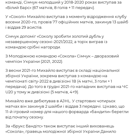
команді, Сімчук-молодший у 2018-2020 роках виступав за
«Білий Барс» (67 матчів, 8 голів + 11 передач).
У «Соколі» Михайло виступав з моменту відродження клубу
восени 2020-го, провів 77 офіційних матчів, закинув 13 шайб
і віддав 29 асистів.
Сімчук допоміг «Соколу зробити золотий дубль у
незавершеному сезоні-2021/2022, а торік виграв із
командою срібні нагороди.
З Молодіжною командою «Сокола» Сімчук – дворазовий
чемпіон України (2021, 2022).
З весни 2021-го Михайло виступає в складі національної
збірної України, зокрема виступав з командою на
чемпіонаті світу-2022 в дивізіоні 1В (4 матчі, 3 голи + 1
передача). До того в грудні 2021-го нападник виступав на ЧС
U20 у тому ж дивізіоні (5 матчів, 4+9).
Михайло вже дебютував в AJHL. У стартових чотирьох
матчах він закинув 2 шайби і віддав 3 передачі. Цікаво, що
11-й ігровий номер для нашого форварда «бандити» берегли
від початку сезону.
За «Брукс Бандітс» також виступає інший вихованець
«Сокола», гравець молодіжної збірної України Данило