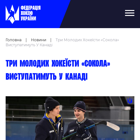
Головна
|
Новини
|
Три Молодих Хокеїсти «Сокола»
Виступатимуть У Канаді
Три молодих хокеїсти «Сокола»
виступатимуть у Канаді