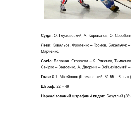
Контакт
Судді:
О. Глуховський, А. Корепанов, О. Серебря
Леви:
Ковальов. Фроленко – Громов, Бакальчук – 
Марченко.
Сокіл:
Балабан. Скороход – К. Рябенко, Тимченко
Секірко – Задоєнко, А. Дворник – Войцехівський –
Голи:
0:1. Міхейонок (Шаманський, 51:55 – більш.),
Штраф:
22 – 49
Нереалізований штрафний кидок:
Безуглий (28: