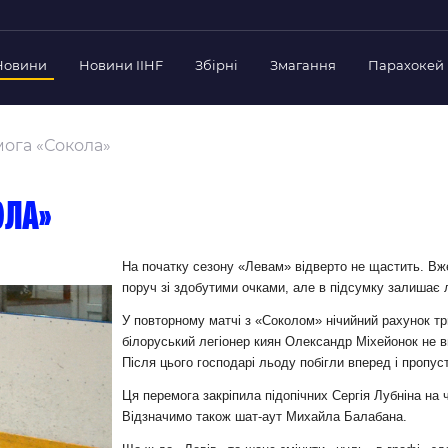
Новини
Новини IIHF
Збірні
Змагання
Парахокей
Україна
Украї
дерації
мога «Сокола»
Склад Збірної
Скла
нт Федерації
Тренерський Штаб
Трен
й президент
ола»
Календар Матчів
Кале
езиденти Федерації
дерації
Україна U-18
Украї
На початку сезону «Левам» відверто не щастить. Вж
іли
поруч зі здобутими очками, але в підсумку залишає
Склад Збірної
Скла
Тренерський Штаб
Трен
 Діяльність
У повторному матчі з «Соколом» нічийний рахунок тр
білоруський легіонер киян Олександр Міхейонок не 
Календар Матчів
Кале
нтні документи
Після цього господарі льоду побігли вперед і пропус
 Ради Федерації
Ця перемога закріпила підопічних Сергія Лубніна на ч
в експерименті
Відзначимо також шат-аут Михайла Балабана.