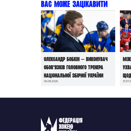
Вас може зацікавити
Олександр Бобкін — виконувач
Між
обов’язків головного тренера
ухв
національної збірної України
щод
06.08.2026
31.07.
до 
202