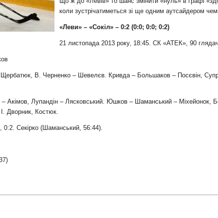
и
Що ж до «Левів» то шанс змінити «нуль» в графі «зд
коли зустрічатиметься зі ще одним аутсайдером чем
«Леви» – «Сокіл» – 0:2 (0:0; 0:0; 0:2)
21 листопада 2013 року, 18:45. СК «АТЕК», 90 глядач
ков
Щербатюк, В. Черненко – Шевелєв. Кривда – Большаков – Посєвін, Супру
 – Акімов, Лупандін – Лясковський. Юшков – Шаманський – Міхейонок, Б
 І. Дворник, Костюк.
 0:2. Секірко (Шаманський, 56:44).
37)