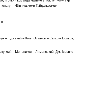
обуті очки» команда матиме ві наступному турі,
піонату – «Вінницькими Гайдамаками».
ів
н – Курський – Кіча, Остяков – Сачко – Волков,
езуглий – Мельников – Лиманський, Дм. Ісаєнко –