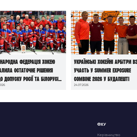
народна федерація хокею
Українські хокейні арбітри в
алила остаточне рішення
участь у Summer Exposure
о допуску росії та білорусі
Combine 2026 у Будапешті
2026
24.07.2026
чемпіонатів світу сезону
6/27
ФХУ
Керівництво