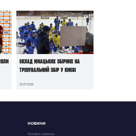
зяли
Склад юнацьких збірних на
тренувальний збір у Києві
22.07.2026
НОВИНИ
Головні новини