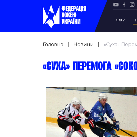
ФХУ
Рада Фе
Головна
|
Новини
|
«Суха» Пере
Президе
Почесни
«Суха» перемога «Сок
Віце-пр
Офіс фе
Підрозд
Статутна
Регламе
Рішення
Участь 