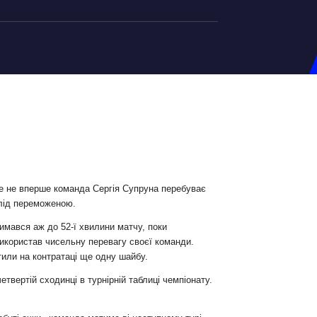
на U-20
д Збірної
ерський Штаб
ндар Матчів
на (ж)
е не вперше команда Сергія Супруна перебуває
 лід переможеною.
д Збірної
ерський Штаб
имався аж до 52-ї хвилини матчу, поки
використав чисельну перевагу своєї команди.
ндар Матчів
тили на контратаці ще одну шайбу.
етвертій сходинці в турнірній таблиці чемпіонату.