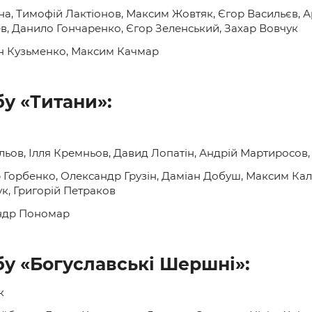
на, Тимофій Лактіонов, Максим Жовтяк, Єгор Васильєв, 
, Данило Гончаренко, Єгор Зеленський, Захар Вовчук
н Кузьменко, Максим Качмар
у «Титани»:
вльов, Ілля Кремньов, Давид Лопатін, Андрій Мартиросов,
 Горбенко, Олександр Грузін, Даміан Добуш, Максим Кал
к, Григорій Петраков
андр Пономар
бу «Богуславські Шершні»:
к