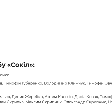
у «Сокіл»:
ченко
ьєв, Тимофій Губаренко, Володимир Климчук, Тимофій Ов
сильєв, Денис Жеребко, Артем Кальсін, Даніл Козак, Тимо
епан Скрипка, Максим Скрипник, Олександр Скрипник, На