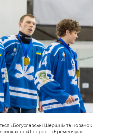
ться «Богуславські Шершні» та новачок
рижинка» та «Дніпро» – «Кременчук».