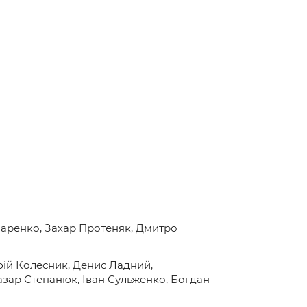
чаренко, Захар Протеняк, Дмитро
фій Колесник, Денис Ладний,
зар Степанюк, Іван Сульженко, Богдан