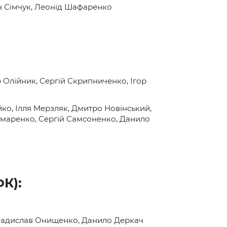
н Сімчук, Леонід Шафаренко
Олійник, Сергій Скрипниченко, Ігор
о, Ілля Мерзляк, Дмитро Новінський,
маренко, Сергій Самсоненко, Данило
К):
 Владислав Онищенко, Данило Деркач