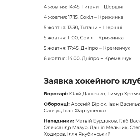
4 жовтня: 14:45, Титани – Шершні
4 жовтня: 17:15, Сокіл – Крижинка
5 жовтня: 13:30, Титани – Шершні
5 жовтня: 11:00, Сокіл – Крижинка
5 жовтня: 17:45, Дніпро – Кременчук
6 жовтня: 14:00, Дніпро – Кременчук
Заявка хокейного клуб
Воротарі:
Юлій Дашенко, Тимур Хром
Оборонці:
Арсеній Бірюк, Іван Васил
Савчук, Іван Фартушенко
Нападники:
Матвій Бурдаков, Гліб Ва
Олександр Мазур, Даніїл Мельник, Ст
Ходирев, Ілля Якубинський