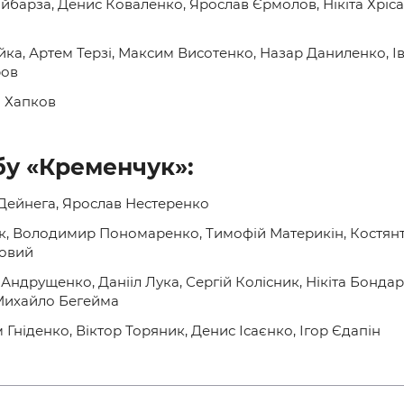
йбарза, Денис Коваленко, Ярослав Єрмолов, Нікіта Хріса
йка, Артем Терзі, Максим Висотенко, Назар Даниленко, І
ров
й Хапков
бу «Кременчук»:
Дейнега, Ярослав Нестеренко
к, Володимир Пономаренко, Тимофій Материкін, Костянт
ьовий
Андрущенко, Данііл Лука, Сергій Колісник, Нікіта Бондар
 Михайло Бегейма
Гніденко, Віктор Торяник, Денис Ісаєнко, Ігор Єдапін