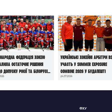
народна федерація хокею
Українські хокейні арбітри в
алила остаточне рішення
участь у Summer Exposure
о допуску росії та білорусі
Combine 2026 у Будапешті
2026
24.07.2026
чемпіонатів світу сезону
6/27
ФХУ