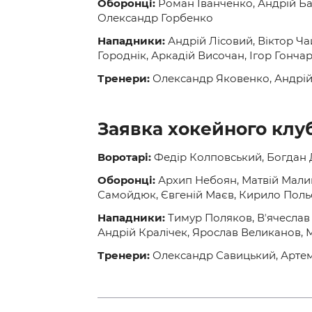
Оборонці:
Роман Іванченко, Андрій Ба
Олександр Горбенко
Нападники:
Андрій Лісовий, Віктор Ча
Городнік, Аркадій Височан, Ігор Гонча
Тренери:
Олександр Яковенко, Андрі
Заявка хокейного клу
Воротарі:
Федір Колповський, Богдан 
Оборонці:
Архип Небоян, Матвій Мали
Самойдюк, Євгеній Маєв, Кирило Пол
Нападники:
Тимур Поляков, Вʼячеслав 
Андрій Кралічек, Ярослав Великанов,
Тренери:
Олександр Савицький, Артем 