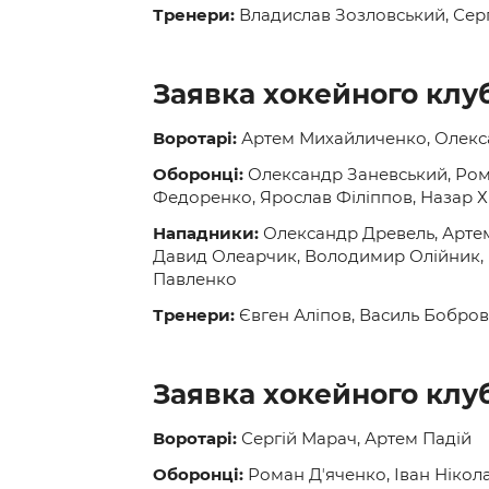
Тренери:
Владислав Зозловський, Серг
Заявка хокейного клу
Воротарі:
Артем Михайличенко, Олекс
Оборонці:
Олександр Заневський, Рома
Федоренко, Ярослав Філіппов, Назар 
Нападники:
Олександр Древель, Артем
Давид Олеарчик, Володимир Олійник, 
Павленко
Тренери:
Євген Аліпов, Василь Бобров
Заявка хокейного клу
Воротарі:
Сергій Марач, Артем Падій
Оборонці:
Роман Дʼяченко, Іван Нікол