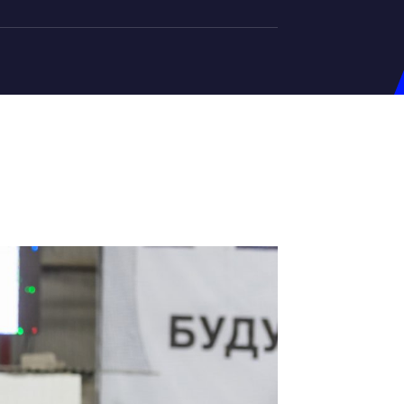
на U-20
д Збірної
ерський Штаб
ндар Матчів
на (ж)
д Збірної
ерський Штаб
ндар Матчів