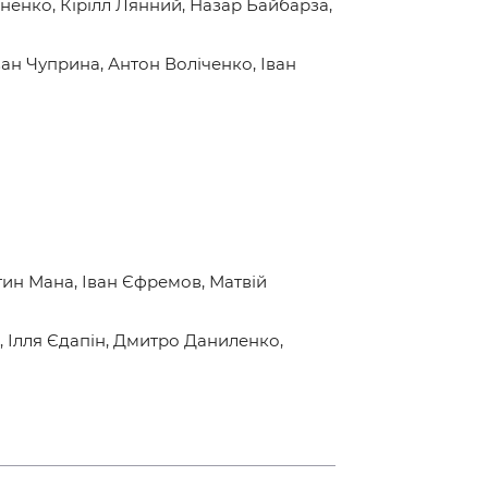
ненко, Кірілл Лянний, Назар Байбарза,
ван Чуприна, Антон Воліченко, Іван
ин Мана, Іван Єфремов, Матвій
, Ілля Єдапін, Дмитро Даниленко,