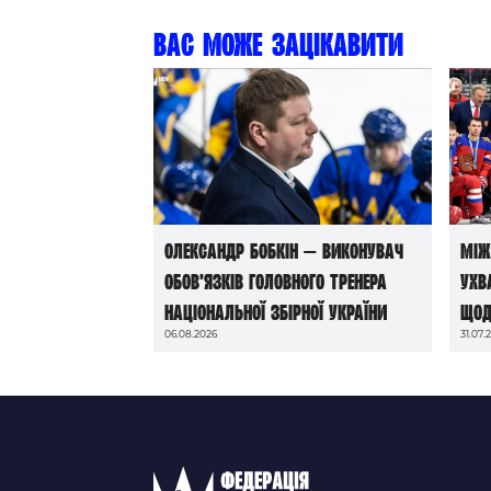
Вас може зацікавити
Олександр Бобкін — виконувач
Між
обов’язків головного тренера
ухв
національної збірної України
щод
06.08.2026
31.07.
до 
202