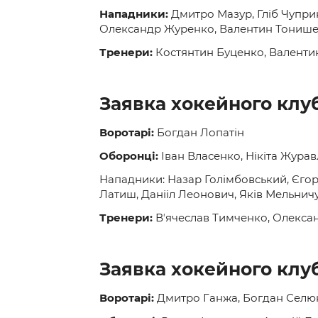
Нападники:
Дмитро Мазур, Гліб Чупри
Олександр Журенко, Валентин Тонишев
Тренери:
Костянтин Буценко, Валенти
Заявка хокейного клуб
Воротарі:
Богдан Лопатін
Оборонці:
Іван Власенко, Нікіта Жура
Нападники: Назар Голімбовський, Єгор
Латиш, Данііл Леонович, Яків Мельничу
Тренери:
Вʼячеслав Тимченко, Олекс
Заявка хокейного клу
Воротарі:
Дмитро Ганжа, Богдан Селю