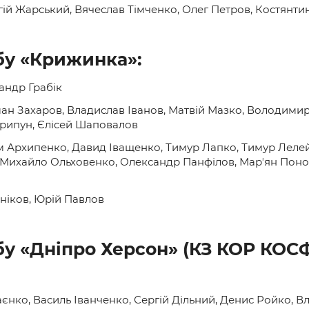
ій Жарський, Вячеслав Тімченко, Олег Петров, Костянти
бу «Крижинка»:
андр Грабік
н Захаров, Владислав Іванов, Матвій Мазко, Володимир 
Хрипун, Єлісей Шаповалов
 Архипенко, Давид Іващенко, Тимур Лапко, Тимур Лелейк
Михайло Ольховенко, Олександр Панфілов, Марʼян Поно
ніков, Юрій Павлов
бу «Дніпро Херсон» (КЗ КОР КОСФ
аєнко, Василь Іванченко, Сергій Дільний, Денис Ройко,