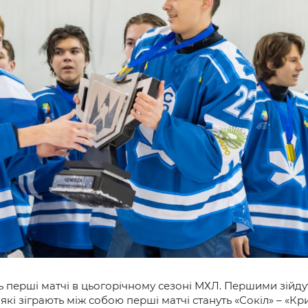
и
ь перші матчі в цьогорічному сезоні МХЛ. Першими зійду
які зіграють між собою перші матчі стануть «Сокіл» – «К