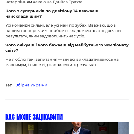
нетерпінням чекаю на Даніїла Трахта.
Кого з суперників по дивізіону 1А вважаєш
найскладнішим?
Усі команди сильні, але усі нам по зубах. Вважаю, що з
нашим тренерським штабом і складом ми здатні досягти
результату, який задовольнить нас усіх.
Чого очікуєш і чого бажаєш від майбутнього чемпіонату
світу?
Не люблю такі запитання — ми всі викладатимемось на
максимум, і лише від нас залежить результат.
Тег:
Збірна України
Вас може зацікавити