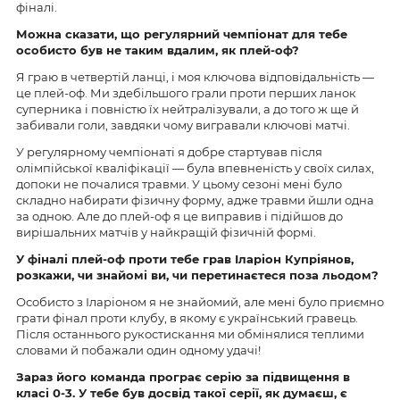
фіналі.
Можна сказати, що регулярний чемпіонат для тебе
особисто був не таким вдалим, як плей-оф?
Я граю в четвертій ланці, і моя ключова відповідальність —
це плей-оф. Ми здебільшого грали проти перших ланок
суперника і повністю їх нейтралізували, а до того ж ще й
забивали голи, завдяки чому вигравали ключові матчі.
У регулярному чемпіонаті я добре стартував після
олімпійської кваліфікації — була впевненість у своїх силах,
допоки не почалися травми. У цьому сезоні мені було
складно набирати фізичну форму, адже травми йшли одна
за одною. Але до плей-оф я це виправив і підійшов до
вирішальних матчів у найкращій фізичній формі.
У фіналі плей-оф проти тебе грав Іларіон Купріянов,
розкажи, чи знайомі ви, чи перетинаєтеся поза льодом?
Особисто з Іларіоном я не знайомий, але мені було приємно
грати фінал проти клубу, в якому є український гравець.
Після останнього рукостискання ми обмінялися теплими
словами й побажали один одному удачі!
Зараз його команда програє серію за підвищення в
класі 0-3. У тебе був досвід такої серії, як думаєш, є