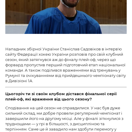
Нападник збірної України Станіслав Садовіков в інтервʼю
сайту Федерації хокею України розповів про свій клубний
сезон, який затягнувся аж до фіналу плей-оф, через що
форвард пропустив перший підготовчий етап національної
команди. А також поділився враженнями від тренувань у
Румунії та очікуваннями від прийдешнього чемпіонату світу
в Дивізіоні 1А.
Цьогоріч ти зі своїм клубом дістався фінальної серії
плей-оф, які враження від цього сезону?
Сподівання на цей сезон не справдилися. У нас був дуже
сильний склад, ми добре провели регулярний чемпіонат і
завершили його на другому місці. Але у фіналі зіткнулися з
труднощами — у грі в більшості, з дисципліною та
терпінням. Саме це й завадило нам здобути перемогу у