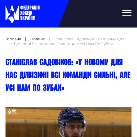
Головна
|
Новини
|
Станіслав Садовіков: «У Новому Для
Нас Дивізіоні Всі Команди Сильні, Але Усі Нам По Зубах»
Станіслав Садовіков: «У новому для
нас дивізіоні всі команди сильні, але
усі нам по зубах»