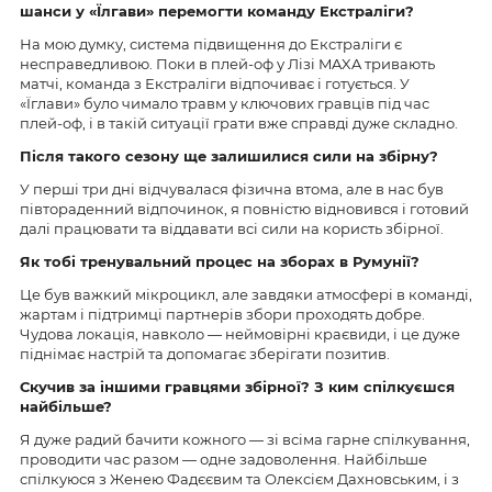
шанси у «Їлгави» перемогти команду Екстраліги?
На мою думку, система підвищення до Екстраліги є
несправедливою. Поки в плей-оф у Лізі MAXA тривають
матчі, команда з Екстраліги відпочиває і готується. У
«Їглави» було чимало травм у ключових гравців під час
плей-оф, і в такій ситуації грати вже справді дуже складно.
Після такого сезону ще залишилися сили на збірну?
У перші три дні відчувалася фізична втома, але в нас був
півтораденний відпочинок, я повністю відновився і готовий
далі працювати та віддавати всі сили на користь збірної.
Як тобі тренувальний процес на зборах в Румунії?
Це був важкий мікроцикл, але завдяки атмосфері в команді,
жартам і підтримці партнерів збори проходять добре.
Чудова локація, навколо — неймовірні краєвиди, і це дуже
піднімає настрій та допомагає зберігати позитив.
Скучив за іншими гравцями збірної? З ким спілкуєшся
найбільше?
Я дуже радий бачити кожного — зі всіма гарне спілкування,
проводити час разом — одне задоволення. Найбільше
спілкуюся з Женею Фадєєвим та Олексієм Дахновським, і з