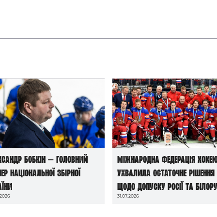
ксандр Бобкін — головний
Міжнародна федерація хоке
нер національної збірної
ухвалила остаточне рішення
аїни
щодо допуску росії та білору
.2026
31.07.2026
до чемпіонатів світу сезону
2026/27