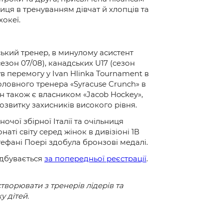
иця в тренуванням дівчат й хлопців та
хокеї.
ький тренер, в минулому асистент
езон 07/08), канадських U17 (сезон
обув перемогу у Ivan Hlinka Tournament в
головного тренера «Syracuse Crunch» в
ін також є власником «Jacob Hockey»,
розвитку захисників високого рівня.
очої збірної Італії та очільниця
аті світу серед жінок в дивізіоні 1В
тефані Поері здобула бронзові медалі.
ідбувається
за попередньої реєстрації
.
творювати з тренерів лідерів та
 дітей.