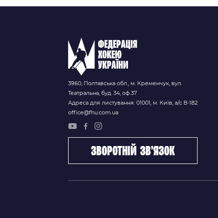
3960, Полтавська обл., м. Кременчук, вул.
Театральна, буд. 34, оф.37
Адреса для листування: 01001, м. Київ, а/с В-182
office@fhu.com.ua
зворотній зв’язок