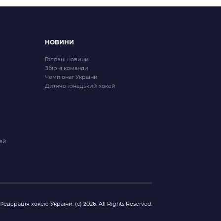
НОВИНИ
Головні новини
Збірні команди
Чемпіонат України
Дитячо-юнацький хокей
ей
Федерація хокею України. (с) 2026. All Rights Reserved.