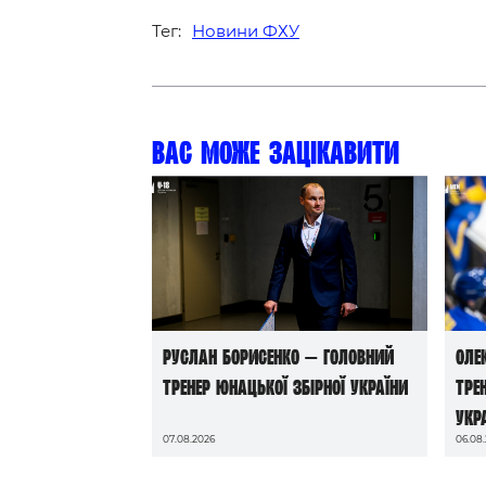
Тег:
Новини ФХУ
Вас може зацікавити
Руслан Борисенко — головний
Оле
тренер юнацької збірної України
тре
Укр
07.08.2026
06.08