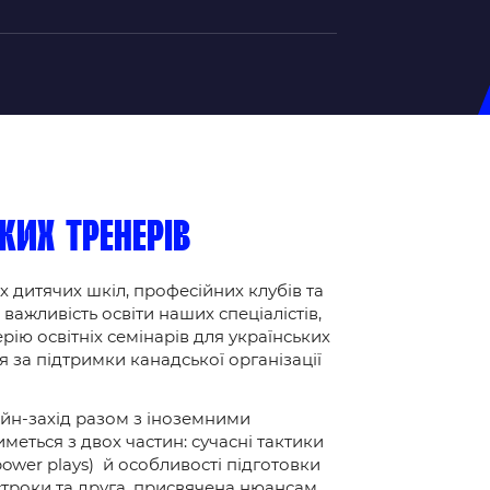
на U-20
в
д Збірної
ерський Штаб
ких тренерів
ндар Матчів
х дитячих шкіл, професійних клубів та
на (ж)
ажливість освіти наших спеціалістів,
д Збірної
ію освітніх семінарів для українських
ерський Штаб
 за підтримки канадської організації
ндар Матчів
лайн-захід разом з іноземними
меться з двох частин: сучасні тактики
power plays) й особливості підготовки
строки та друга, присвячена нюансам