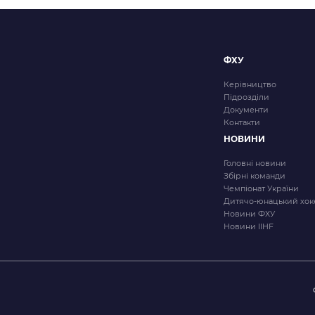
ФХУ
Керівництво
Підрозділи
Документи
Контакти
НОВИНИ
Головні новини
Збірні команди
Чемпіонат України
Дитячо-юнацький хок
Новини ФХУ
Новини IIHF