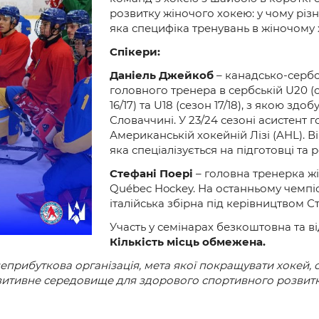
и
розвитку жіночого хокею: у чому різн
яка специфіка тренувань в жіночому 
Спікери:
Даніель Джейкоб
– канадсько-сербс
головного тренера в сербській U20 (с
16/17) та U18 (сезон 17/18), з якою зд
Словаччині. У 23/24 сезоні асистент 
Американській хокейній Лізі (AHL). В
яка спеціалізується на підготовці та 
Стефані Поері
– головна тренерка жін
Québec Hockey. На останньому чемпіон
італійська збірна під керівництвом С
Участь у семінарах безкоштовна та в
Кількість місць обмежена.
еприбуткова організація, мета якої покращувати хокей, с
зитивне середовище для здорового спортивного розвитку