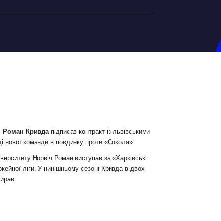
на U-20
д Збірної
ерський Штаб
ндар Матчів
на (ж)
»
Роман Кривда
підписав контракт із львівськими
і нової команди в поєдинку проти «Сокола».
д Збірної
ерський Штаб
іверситету Норвіч Роман виступав за «Харківські
кейної ліги. У нинішньому сезоні Кривда в двох
ндар Матчів
бирав.