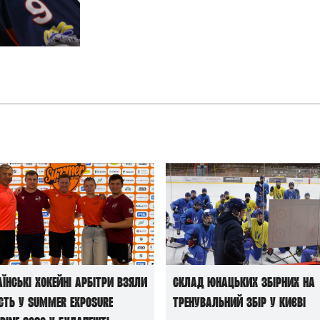
и
аїнські хокейні арбітри взяли
Склад юнацьких збірних на
сть у Summer Exposure
тренувальний збір у Києві