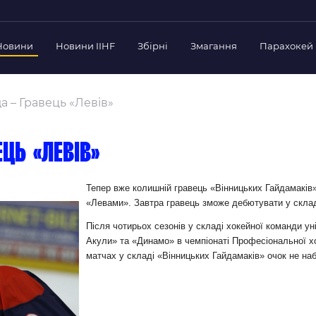
Новини
Новини IIHF
Збірні
Змагання
Парахокей
Україна
Украї
дерації
 – Гравець «Левів»
Склад Збірної
Скла
нт Федерації
Тренерський Штаб
Трен
й президент
ць «Левів»
Календар Матчів
Кале
езиденти Федерації
дерації
Україна U-18
Украї
Тепер вже колишній гравець «Вінницьких Гайдамаків
іли
«Левами». Завтра гравець зможе дебютувати у склад
Склад Збірної
Скла
Тренерський Штаб
Трен
 Діяльність
Після чотирьох сезонів у складі хокейної команди ун
Акули» та «Динамо» в чемпіонаті Професіональної хо
Календар Матчів
Кале
нтні документи
матчах у складі «Вінницьких Гайдамаків» очок не на
 Ради Федерації
в експерименті