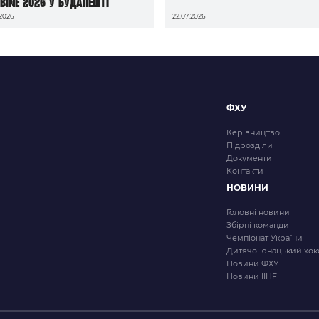
bine 2026 у Будапешті
.2026
22.07.2026
ФХУ
Керівництво
Підрозділи
Документи
Контакти
НОВИНИ
Головні новини
Збірні команди
Чемпіонат України
Дитячо-юнацький хок
Новини ФХУ
Новини IIHF