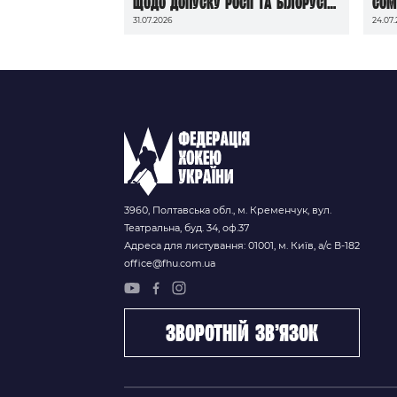
щодо допуску росії та білорусі
Com
31.07.2026
24.07
до чемпіонатів світу сезону
2026/27
3960, Полтавська обл., м. Кременчук, вул.
Театральна, буд. 34, оф.37
Адреса для листування: 01001, м. Київ, а/с В-182
office@fhu.com.ua
зворотній зв’язок