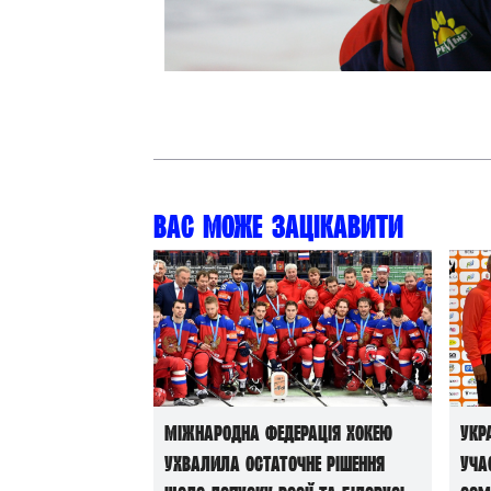
Контакт
Вас може зацікавити
Міжнародна федерація хокею
Укр
ухвалила остаточне рішення
уча