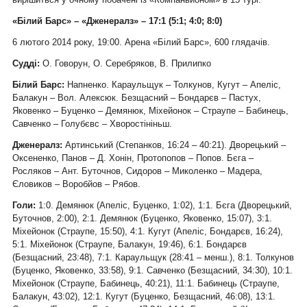
«Білий Барс» – «Дженералз» – 17:1 (5:1; 4:0; 8:0)
6 лютого 2014 року, 19:00. Арена «Білий Барс», 600 глядачів.
Судді:
О. Говорун, О. Серебряков, В. Прилипко
Білий Барс:
Напненко. Караульщук – Толкунов, Кугут – Апеліс,
Балакун – Вол. Алексюк. Безщасний – Бондарєв – Пастух,
Яковенко – Буценко – Демянюк, Міхейонок – Страупе – Бабинець,
Савченко – Голубєвс – Хворостініньш.
Дженералз:
Артинський (Степанков, 16:24 – 40:21). Дворецький –
Оксененко, Панов – Д. Хонін, Протопопов – Попов. Бєга –
Росляков – Ант. Буточнов, Сидоров – Миколенко – Мадера,
Єловиков – Воробйов – Рябов.
Голи:
1:0. Демянюк (Апеліс, Буценко, 1:02), 1:1. Бєга (Дворецький,
Буточнов, 2:00), 2:1. Демянюк (Буценко, Яковенко, 15:07), 3:1.
Міхейонок (Страупе, 15:50), 4:1. Кугут (Апеліс, Бондарєв, 16:24),
5:1. Міхейонок (Страупе, Балакун, 19:46), 6:1. Бондарєв
(Безщасний, 23:48), 7:1. Караульщук (28:41 – менш.), 8:1. Толкунов
(Буценко, Яковенко, 33:58), 9:1. Савченко (Безщасний, 34:30), 10:1.
Міхейонок (Страупе, Бабинець, 40:21), 11:1. Бабинець (Страупе,
Балакун, 43:02), 12:1. Кугут (Буценко, Безщасний, 46:08), 13:1.