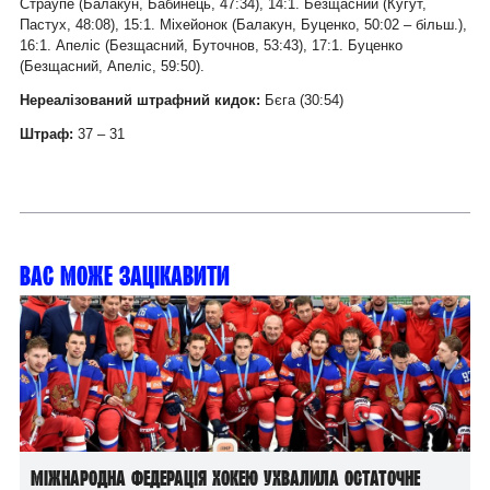
Страупе (Балакун, Бабинець, 47:34), 14:1. Безщасний (Кугут,
Пастух, 48:08), 15:1. Міхейонок (Балакун, Буценко, 50:02 – більш.),
16:1. Апеліс (Безщасний, Буточнов, 53:43), 17:1. Буценко
(Безщасний, Апеліс, 59:50).
Нереалізований штрафний кидок:
Бєга (30:54)
Штраф:
37 – 31
Вас може зацікавити
Міжнародна федерація хокею ухвалила остаточне