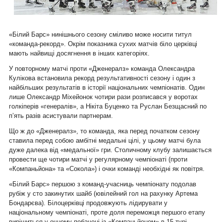
«Білий Барс» нинішнього сезону сміливо може носити титул
«команда-рекорд». Окрім показника сухих матчів біло церківці
мають найвищі досягнення в інших категоріях.
У повторному матчі проти «Дженералз» команда Олександра
Кулікова встановила рекорд результативності сезону і один з
найбільших результатів в історії національних чемпіонатів. Один
лише Олександр Міхейонок чотири рази розписався у воротах
голкіперів «генералів», а Нікіта Буценко та Руслан Безщасний по
п’ять разів асистували партнерам.
Що ж до «Дженералз», то команда, яка перед початком сезону
ставила перед собою амбітні медальні цілі, у цьому матчі була
дуже далека від «медальної» гри. Столичному клубу залишається
провести ще чотири матчі у регулярному чемпіонаті (проти
«Компаньйона» та «Сокола») і очки команді необхідні як повітря.
«Білий Барс» першою з команд-учасниць чемпіонату подолав
рубіж у сто закинутих шайб (ювілейний гол на рахунку Артема
Бондарєва). Білоцерківці продовжують лідирувати у
національному чемпіонаті, проте доля переможця першого етапу
вирішиться у очному побачені із «Компаньйоном» в 15 турі.