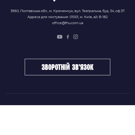
3960, Полтавська обл., м. Кременчук, вул. Театральна, буд. 34, оф.37
Адреса для листування: 01001, м. Київ, а/с В-182
office@fhu.com.ua
зворотній зв’язок
ФХУ
НОВИНИ
Керівництво
Головні новини
Підрозділи
Збірні команди
Документи
Чемпіонат України