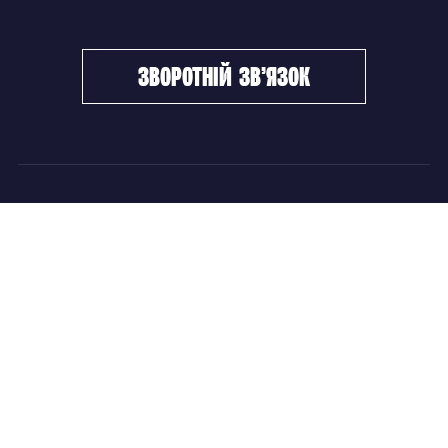
зворотній зв’язок
ФХУ
НОВИНИ
Керівництво
Головні новини
Підрозділи
Збірні команди
Документи
Чемпіонат України
Контакти
Дитячо-юнацький хокей
НОВИНИ
Головні новини
Збірні команди
Чемпіонат України
Дитячо-юнацький хокей
Новини ФХУ
Новини IIHF