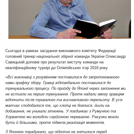
Сьогодні в рамках засідання виконавчого комітету Федерації
головний тренер національної збірної команди України Олександр
Савицький доповів про результат виступу команди на
кваліфікаційному турнірі до Олімпійських ігор 2018 року.
«
Всі виконавці з розумінням поставилися до запропонованого
нами графіку збору. Гравці відповідально поставилися до
тренувального процесу. По приїзду до Японії через запізнення ми
не встигли на перше тренування. Проте надали змогу гравцям
відпочити після тривалого та виснажливого перельоту. В усіх
матчах сподобалося те, що хлопці не боялися, йшли на
добивання, не уникали зіткнень. У поєдинках з Румунією та
Хорватією ми володіли серйозною перевагою. Рахунки могли
бути й більшими, проте підвела реалізація моментів.
З Японією порадувало, що підопічні не знітилися перед