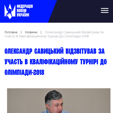
Головна
|
Новини
|
Олександр Савицький Відзвітував За
Участь В Кваліфікаційному Турнірі До Олімпіади-2018
Олександр Савицький відзвітував за
участь в кваліфікаційному турнірі до
Олімпіади-2018