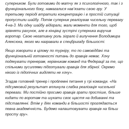
суперником. Були готовими до матчу як з психологічного, так і з
функціонального боку, намагалися нав’язати свою гру. У
третьому періоді втратили концентрацію і в простій ситуації
пропустили шайбу. Потім суперник реалізував чисельну перевагу
4-на-3. Ми одну шайбу відіграли, мали моменти для того, щоб
зрівняти рахунок, але в кінцівці зустрічі суперника виручив
воротар. Свою негативну роль зіграло й вилучення Володимира
Алексюка, якого ми награвали в спецбригаду більшості.
Якщо говорити в цілому по турніру, то по самовіддачі та
функціональній готовності питань до гравців немає. Хочу
подякувати тренерам, керівникам команд та Федерації за те, що
спільними зусиллями підготували гравців для збірної. Окремо
нікого із підопічних виділяти не хочу
».
Згадав головний тренер і проблемні питання у грі команди. «
На
підсумковий результат вплинула слабка реалізація чисельної
переваги. Ми постійно просимо гравців грати простіше, більше
кидати по воротам та шукати своє щастя на добиванні та
підставлянні. Втім у діях команди в більшості проглядається
певна академічність. Будемо налаштовувати гравців на більш
просту гру».