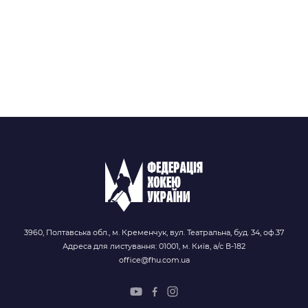
3960, Полтавська обл., м. Кременчук, вул. Театральна, буд. 34, оф.37
Адреса для листування: 01001, м. Київ, а/с В-182
office@fhu.com.ua