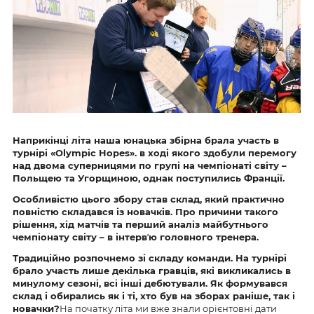
Наприкінці літа наша юнацька збірна брала участь в
турнірі «Olympic Hopes». в ході якого здобули перемогу
над двома суперницями по групі на чемпіонаті світу –
Польщею та Угорщиною, однак поступились Франції.
Особливістю цього збору став склад, який практично
повністю складався із новачків. Про причини такого
рішення, хід матчів та перший аналіз майбутнього
чемпіонату світу – в інтервʼю головного тренера.
Традиційно розпочнемо зі складу команди. На турнірі
брало участь лише декілька гравців, які викликались в
минулому сезоні, всі інші дебютували. Як формувався
склад і обирались як і ті, хто був на зборах раніше, так і
новачки?
На початку літа ми вже знали орієнтовні дати