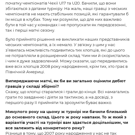
початку чемпіонатів Чехії U17 та U20. Бачили, що вони
збігаються з датами турніру. На жаль, наші гравці з чеських
чемпіонатів не мають стабільних позицій, які гарантували б
їм місця в клубах. Тому ми розуміли, що для них важливо
бути в той час у командах і не пропускати як передсезонні,
так і перші матчі сезону.
Було прийнято рішення не викликати наших представників
чеських чемпіонатів, а їх немало. У звʼязку з цим у нас
з’явилась можливість подивитись тих хлопців, які до цього
не потрапляли в розширений склад. Чим ми й скористались
і чим я дуже задоволений. Можу сказати, що передивились
вже всіх хлопців 2008 року народження, крім тих, хто грає в
Північній Америці.
Випереджаючи матчі, як би ви загально оцінили дебют
гравців у складі збірної?
Скажу, що хлопці старалися і грали до кінця. Всі намагались
грати по завданню і діяти за тактикою, а на досвіді, з
першого разу її прийняти та зрозуміти буває важко.
Минулого року на цьому ж турнірі ми бачили близький
до основного склад. Цього ж року навпаки. То ж який з
варіантів участі на турнірі вам здається доцільнішим, чи
все залежить від конкретного року?
Різниця в тому, що 2007 року народження у нас не так