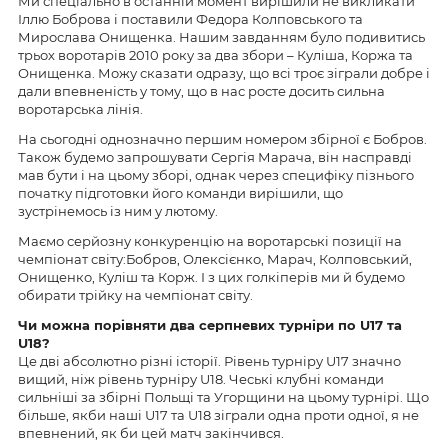
Ми спеціально в останній момент вирішили не викликати
Іллю Боброва і поставили Федора Колповського та
Мирослава Онищенка. Нашим завданням було подивитись
трьох воротарів 2010 року за два збори – Куліша, Коржа та
Онищенка. Можу сказати одразу, що всі троє зіграли добре і
дали впевненість у тому, що в нас росте досить сильна
воротарська лінія.
На сьогодні однозначно першим номером збірної є Бобров.
Також будемо запрошувати Сергія Марача, він насправді
мав бути і на цьому зборі, однак через специфіку пізнього
початку підготовки його команди вирішили, що
зустрінемось із ним у лютому.
Маємо серйозну конкуренцію на воротарські позиції на
чемпіонат світу:Бобров, Олексієнко, Марач, Колповський,
Онищенко, Куліш та Корж. І з цих голкіперів ми й будемо
обирати трійку на чемпіонат світу.
Чи можна порівняти два серпневих турніри по U17 та
U18?
Це дві абсолютно різні історії. Рівень турніру U17 значно
вищий, ніж рівень турніру U18. Чеські клубні команди
сильніші за збірні Польщі та Угорщини на цьому турнірі. Що
більше, якби наші U17 та U18 зіграли одна проти одної, я не
впевнений, як би цей матч закінчився.