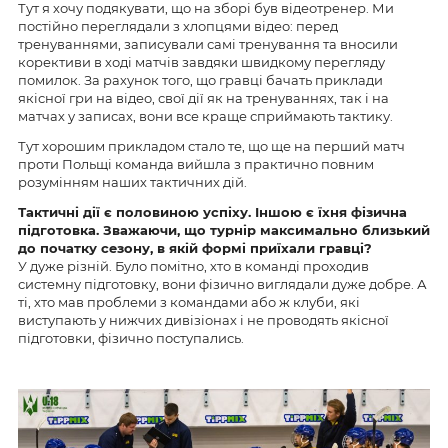
Тут я хочу подякувати, що на зборі був відеотренер. Ми
постійно переглядали з хлопцями відео: перед
тренуваннями, записували самі тренування та вносили
корективи в ході матчів завдяки швидкому перегляду
помилок. За рахунок того, що гравці бачать приклади
якісної гри на відео, свої дії як на тренуваннях, так і на
матчах у записах, вони все краще сприймають тактику.
Тут хорошим прикладом стало те, що ще на перший матч
проти Польщі команда вийшла з практично повним
розумінням наших тактичних дій.
Тактичні дії є половиною успіху. Іншою є їхня фізична
підготовка. Зважаючи, що турнір максимально близький
до початку сезону, в якій формі приїхали гравці?
У дуже різній. Було помітно, хто в команді проходив
системну підготовку, вони фізично виглядали дуже добре. А
ті, хто мав проблеми з командами або ж клуби, які
виступають у нижчих дивізіонах і не проводять якісної
підготовки, фізично поступались.