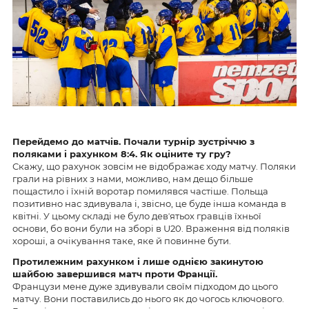
Перейдемо до матчів. Почали турнір зустріччю з
поляками і рахунком 8:4. Як оціните ту гру?
Скажу, що рахунок зовсім не відображає ходу матчу. Поляки
грали на рівних з нами, можливо, нам дещо більше
пощастило і їхній воротар помилявся частіше. Польща
позитивно нас здивувала і, звісно, це буде інша команда в
квітні. У цьому складі не було девʼятьох гравців їхньої
основи, бо вони були на зборі в U20. Враження від поляків
хороші, а очікування таке, яке й повинне бути.
Протилежним рахунком і лише однією закинутою
шайбою завершився матч проти Франції.
Французи мене дуже здивували своїм підходом до цього
матчу. Вони поставились до нього як до чогось ключового.