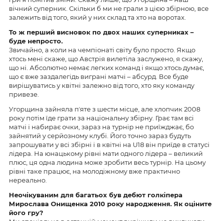
вічний суперник. Скільки б ми не грали з цією збірною, все
залежить від того, який у них склад та хто на воротах.
То ж перший висновок по двох наших суперниках –
буде непросто.
Звичайно, а коли на чемпіонаті світу було просто. Якщо
хтось мені скаже, що Австрія вилетіла заслужено, я скажу,
що ні. Абсолютно немає легких команд і якщо хтось думає,
що є вже заздалегідь виграні матчі – абсурд. Все буде
вирішуватись у квітні залежно від того, хто яку команду
привезе.
Угорщина зайняла пʼяте з шести місце, але хлопчик 2008
року потім їде грати за національну збірну. Грає там всі
матчі і набирає очки, зараз на турнір не приїжджає, бо
зайнятий у серйозному клубі. Його точно зараз будуть
запрошувати у всі збірні і в квітні на U18 він приїде в статусі
лідера. На юнацькому рівні мати одного лідера – великий
плюс, ця одна людина може зробити весь турнір. На цьому
рівні таке працює, на молодіжному вже практично
нереально.
Неочікуваним для багатьох був дебют голкіпера
Мирослава Онищенка 2010 року народження. Як оціните
його гру?