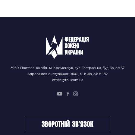
3960, Полтавська обл., м. Кременчук, вул. Театральна, буд. 34, оф.37
Адреса для листування: 01001, м. Київ, а/с В-182
office@fhu.com.ua
зворотній зв’язок