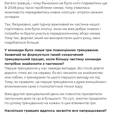
багато гравців, і тому банально не було кого подивитись ще.
В 2008 році такої проблеми немає, тому зʼявилась
можливість передивитись нових хлопців і зіграти свіжим
складом.
Так, безумовно, цей турнір важливий як частина нашої
підготовки, але були хлопці, яких ми вже добре знаємо і
потреби їм брати участь в передсезонному зборі немає.
Тому так, формат, який ми використали цього року, мені
подобається більше.
У команди було лише три повноцінних тренування.
Зазвичай як формується такий скорочений
тренувальний процес, коли більшу частину команди
потрібно знайомити з тактикою?
Перше тренування у нас завжди випадає. Всі після довгої
дороги, плюс всі на нервах, бо всі чекають на знайомство
між собою, з тренерами та цього першого виходу на лід.
Тому, як правило, це перше тренування є дуже емоційним і
втомлюючим саме з психологічної точки зору.
Вже другий тренувальний день ми повністю присвятили
тактичним діям та грі в більшості. По суті, змогли приділити
по цілому тренуванню на кожен із цих елементів гри.
Наскільки гравцям вдалось засвоїти все напрацьоване?