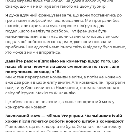
Вони зіграли дуже грамотно і на дуже високому темпі.
Скажу, що ми не очікували такого на цьому турнірі.
Я дуже вдячний французам за те, що вони поставились до
гри з нами професійно і відповідально. Ми програли без
шансів, але отримали дуже хороше підґрунтя для
подальшого аналізу та розбору. Тут французи були
найсильнішими, а для нас вони стали ключовою ланкою
подальшої роботи над складом. Адже вони показали
приблизні швидкості чемпіонату світу й відразу було видно,
хто може з ними впоратись.
Давайте разом відповімо на коментар щодо того, що
наша збірна перемогла двох суперників по групі, але
поступилась команді з 1В.
Ми ж теж переграємо команди з еліти, а потім не можемо
вже два роки в цю ж еліту вийти. А ті команди, які програли
нам, типу Словаччини та Німеччини, потім на чемпіонаті
світу обігрують Чехію та Фінляндію.
Це абсолютно не показник, а лише конкретний матч у
конкретний момент.
Заключний матч — збірна Угорщини. Чи змінився їхній
хокей після початку роботи нового штабу з командою?
Повторюсь, що всіх лідерів не було. Хоча так, по контексту
гри я помітив зміни. Скажу лише, що Угорщина – наш