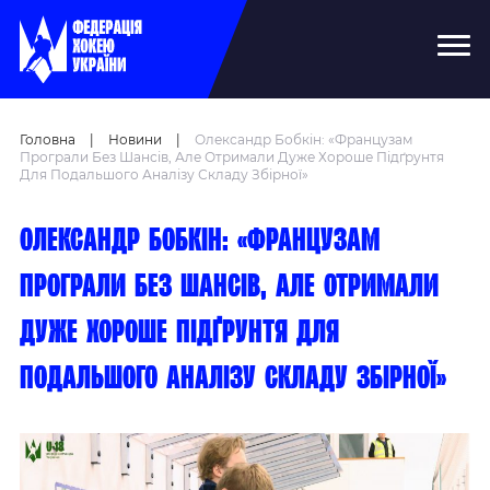
Головна
|
Новини
|
Олександр Бобкін: «Французам
Програли Без Шансів, Але Отримали Дуже Хороше Підґрунтя
Для Подальшого Аналізу Складу Збірної»
Олександр Бобкін: «Французам
програли без шансів, але отримали
дуже хороше підґрунтя для
подальшого аналізу складу збірної»