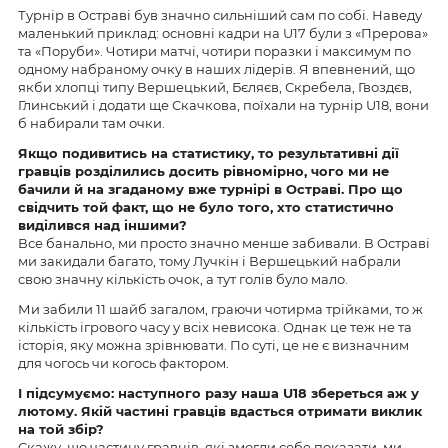
Турнір в Остраві був значно сильніший сам по собі. Наведу
маленький приклад: основні кадри на U17 були з «Прерова»
та «Поруби». Чотири матчі, чотири поразки і максимум по
одному набраному очку в наших лідерів. Я впевнений, що
якби хлопці типу Вершецький, Бєляєв, Скребела, Гвоздєв,
Глинський і додати ще Скачкова, поїхали на турнір U18, вони
б набирали там очки.
Якщо подивитись на статистику, то результативні дії
гравців розділились досить рівномірно, чого ми не
бачили й на згаданому вже турнірі в Остраві. Про що
свідчить той факт, що не було того, хто статистично
виділився над іншими?
Все банально, ми просто значно менше забивали. В Остраві
ми закидали багато, тому Лучкін і Вершецький набрали
свою значну кількість очок, а тут голів було мало.
Ми забили 11 шайб загалом, граючи чотирма трійками, то ж
кількість ігрового часу у всіх невисока. Однак це теж не та
історія, яку можна зрівнювати. По суті, це не є визначним
для чогось чи когось фактором.
І підсумуємо: наступного разу наша U18 збереться аж у
лютому. Якій частині гравців вдасться отримати виклик
на той збір?
Скажу, що частину гравців, які змогли себе показати, ми