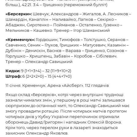
більш.), 42:21. 3:4 – Гриценко (переможний булліт)
«Берсерки»:
Шевчук; Александров – Жигалов, А. Лесников –
Шамардін, Канаплін – Наливайко; Лапков – Секірко –
Абаджян, Сиротенко – Пойманов – Остапенко, Гузенко –
Мельников – Кашевко. Тренер – Ігор Шаманський
«Кременчук»:
Гордюшин; Тимофєєв – Толстушко, Серанов –
Савченко, Сеник – Глухов, Грицьких – Матусевич; Казьянін –
Дубінін – Денискін, Баснєв – Варава – Гриценко, Созонов –
Горлушко – Хришпенц, Забавін – Коробов – Сібілевич.
Тренер – Олександр Савицький
Кидки:
9 (1+1+3+4) – 32 (11+9+10+2)
Штраф:
6 (2+2+2+0) – 15 (4+4+7+0)
11 січня. Кременчук. Арена «Айсберг». 112 глядачів
Якщо склад «Берсерків», котрі через внутрішні труднощі
зазнали чималих змін, у першому в році матчі залишався
сюрпризом до останньої миті, то Олександр Савицький має
змогу провадити ротацію. Після чотирьох матчів протягом
чотирьох днів у Кубку України перепочинок отримали
оборонець Давид Григорян і нападник Олексій Ворона.
Крім того, через перелом руки в лазареті знаходиться
захисник Олександр Яковлєв.