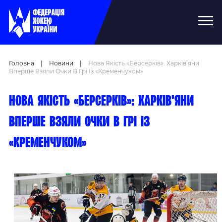
Головна
|
Новини
|
Нова Якість «Берсерків»: Харків’яни
Вперше Взяли Очки В Грі Із «Кременчуком»
Нова якість «Берсерків»: харків’яни
вперше взяли очки в грі із
«Кременчуком»