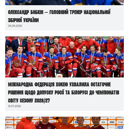
Олександр Бобкін — головний тренер національної
збірної України
06.08.2026
Міжнародна федерація хокею ухвалила остаточне
рішення щодо допуску росії та білорусі до чемпіонатів
світу сезону 2026/27
31.07.2026