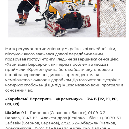
Матч регулярного чемпіонату Української хокейної ліги,
підсумок якого вважався доволі передбачуваним,
подарував гостру інтригу і ледь не завершився сенсацією.
«Харківські Берсерки», які через проблеми з льодом
приймали «Кременчук» на його майданчику, вперше в
історії завершили поєдинок із претендентом на
чемпіонство з очковим доробком. До того чотири зустрічі з
чотирьох слобожанці ще під іншою назвою вони програли в
основний час.
«Харківські Берсерки» – «Кременчук»
– 3:4 Б
(1:2, 1:1, 1:0,
0:0, 0:1)
Шайби:
0:1 – Гриценко (Савченко, Баснєв), 01:09. 0:2 –
Варава, 01:43. 1:2 – Александров (Секірко, – більш.), 08:30. 3:1 –
Забавін (Созонов, Серанов), 27:32. 3:2 – Абаджян (Лапков,
Александров), 39:27. 3:3 – Канаплін (Секірко, Лапков, –