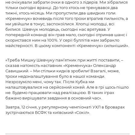
не очікували забрати очки в одного з лідерів. Ми зібралися
тільки сьогодні вранці. До того хтось не тренувався два
тижні, хтось місяць. Ми пропустили два швидких голи.
«Кременчук» вочевидь після того трохи втратив пильність, а
ми увійшли в тонус, заспокоїлися. Хлопці молодці, всі
билися. Шевчук молодець, сьогодні нас врятував. У
попередній команді він грав мало, сьогодні отримав шанс і
скористався ним на 100%. У серії буллітів нам забракло
майстерності. В цьому компоненті «Кременчук» сильніший».
«Треба Мишку Шевчуку пам’ятник при житті поставити, –
сказав натомість наставник «Кременчука» Олександр
Савицький. – Ми стільки кидків зробили! Взагалі, може,
трохи недоналаштування було в нашої команди.
Незрозуміло мені, чому так. Після Кубка ми
налаштовувалися на серйозний хокей. Але в грі щось пішло
не. Будемо працювати над реалізацією. В таких іграх
бажано вирішувати завдання в основний час».
Завтра, 12 січня, у регулярному чемпіонаті УХЛ в Броварах
зустрічаються БСФК та київський «Сокіл».