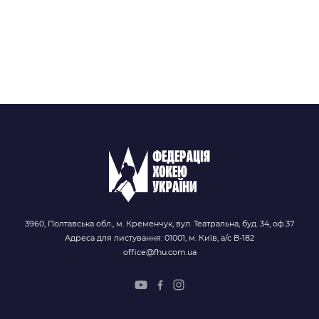
3960, Полтавська обл., м. Кременчук, вул. Театральна, буд. 34, оф.37
Адреса для листування: 01001, м. Київ, а/с В-182
office@fhu.com.ua