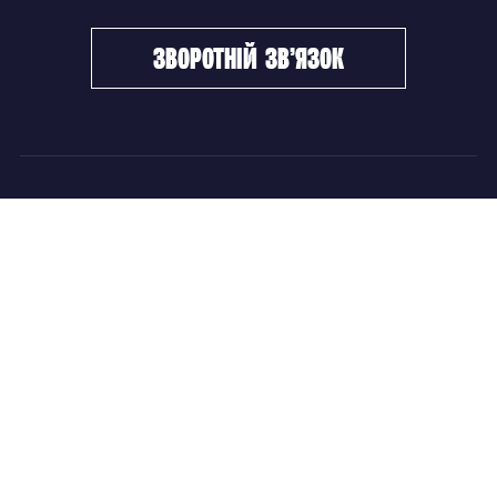
зворотній зв’язок
ФХУ
НОВИНИ
Керівництво
Головні новини
Підрозділи
Збірні команди
Документи
Чемпіонат України
Контакти
Дитячо-юнацький хокей
НОВИНИ
Головні новини
Збірні команди
Чемпіонат України
Дитячо-юнацький хокей
Новини ФХУ
Новини IIHF