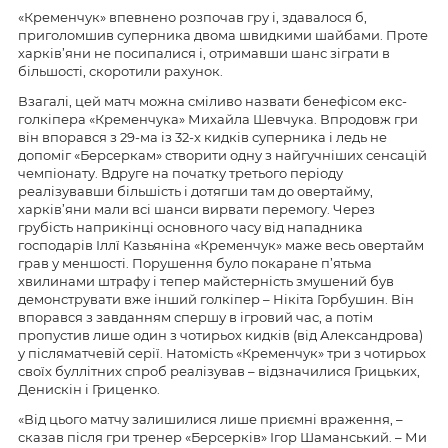
«Кременчук» впевнено розпочав гру і, здавалося б,
приголомшив суперника двома швидкими шайбами. Проте
харків’яни не посипалися і, отримавши шанс зіграти в
більшості, скоротили рахунок.
Взагалі, цей матч можна сміливо назвати бенефісом екс-
голкіпера «Кременчука» Михайла Шевчука. Впродовж гри
він впорався з 29-ма із 32-х кидків суперника і ледь не
допоміг «Берсеркам» створити одну з найгучніших сенсацій
чемпіонату. Вдруге на початку третього періоду
реалізувавши більшість і дотягши там до овертайму,
харків’яни мали всі шанси вирвати перемогу. Через
грубість наприкінці основного часу від нападника
господарів Іллї Казьяніна «Кременчук» маже весь овертайм
грав у меншості. Порушення було покаране п’ятьма
хвилинами штрафу і тепер майстерність змушений був
демонструвати вже інший голкіпер – Нікіта Горбушин. Він
впорався з завданням спершу в ігровий час, а потім
пропустив лише один з чотирьох кидків (від Александрова)
у післяматчевій серії. Натомість «Кременчук» три з чотирьох
своїх буллітних спроб реалізував – відзначилися Грицьких,
Денискін і Гриценко.
«Від цього матчу залишилися лише приємні враження, –
сказав після гри тренер «Берсерків» Ігор Шаманський. – Ми