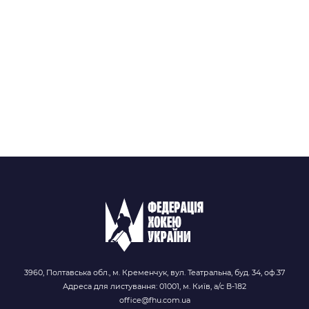
3960, Полтавська обл., м. Кременчук, вул. Театральна, буд. 34, оф.37
Адреса для листування: 01001, м. Київ, а/с В-182
office@fhu.com.ua