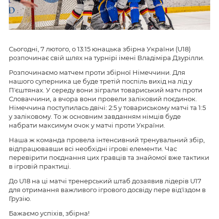
Сьогодні, 7 лютого, о 13:15 юнацька збірна України (U18)
розпочинає свій шлях на турнірі імені Владіміра Дзурілли.
Розпочинаємо матчем проти збірної Німеччини. Для
нашого суперника це буде третій поспіль вихід на лід у
Пʼєштянах. У середу вони зіграли товариський матч проти
Словаччини, а вчора вони провели заліковий поєдинок.
Німеччина поступилась двічі: 2:5 у товариському матчі та 1:5
у заліковому. То ж основним завданням німців буде
набрати максимум очок у матчі проти України.
Наша ж команда провела інтенсивний тренувальний збір,
відпрацювавши всі необхідні ігрові елементи. Час
перевірити поєднання цих гравців та знайомої вже тактики
в ігровій практиці.
До U18 на ці матчі тренерський штаб дозаявив лідерів U17
для отримання важливого ігрового досвіду пере відʼїздом в
Грузію.
Бажаємо успіхів, збірна!