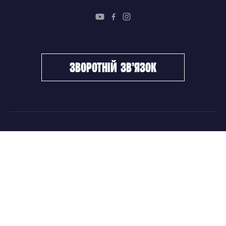
зворотній зв’язок
ФХУ
НОВИНИ
Керівництво
Головні новини
Підрозділи
Збірні команди
Документи
Чемпіонат України
Контакти
Дитячо-юнацький хокей
НОВИНИ
Головні новини
Збірні команди
Чемпіонат України