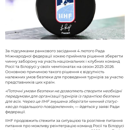
За підсумками ранкового засідання 4 лютого Рада
Міжнародної федерації хокею прийняла рішення зберегти
чинну заборону на участь національних і клубних команд
Росії та Білорусі у своїх чемпіонатах на сезон 2025-2026.
Основною причиною такого рішення є відсутність
належних умов безпеки для проведення турнірів за участю
представників цих країн.
«Поточні умови безпеки не дозволяють створити необхідні
передумови для організації турнірів із гарантією безпеки
для всіх. Через це IIHF змушена зберігати чинний статус-
кво до подальшого повідомлення»
, — йдеться у заяві Ради
федерації.
IIHF продовжить стежити за ситуацією та розгляне питання
питання про можливу реінтеграцію команд Росії та Білорусі