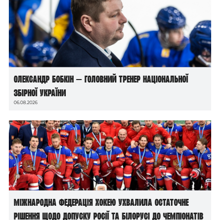
Олександр Бобкін — головний тренер національної
збірної України
06.08.2026
Міжнародна федерація хокею ухвалила остаточне
рішення щодо допуску росії та білорусі до чемпіонатів