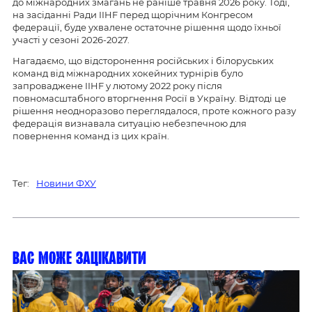
до міжнародних змагань не раніше травня 2026 року. Тоді,
на засіданні Ради IIHF перед щорічним Конгресом
федерації, буде ухвалене остаточне рішення щодо їхньої
участі у сезоні 2026-2027.
Нагадаємо, що відсторонення російських і білоруських
команд від міжнародних хокейних турнірів було
запроваджене IIHF у лютому 2022 року після
повномасштабного вторгнення Росії в Україну. Відтоді це
рішення неодноразово переглядалося, проте кожного разу
федерація визнавала ситуацію небезпечною для
повернення команд із цих країн.
Тег:
Новини ФХУ
Вас може зацікавити