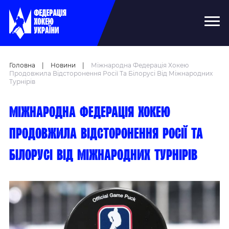
Головна
|
Новини
|
Міжнародна Федерація Хокею
Продовжила Відсторонення Росії Та Білорусі Від Міжнародних
Турнірів
Міжнародна федерація хокею
продовжила відсторонення Росії та
Білорусі від міжнародних турнірів