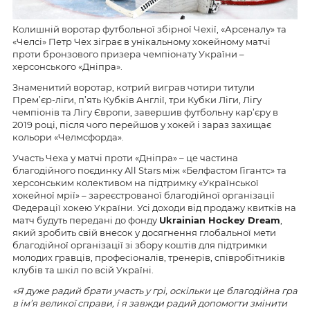
Колишній воротар футбольної збірної Чехії, «Арсеналу» та
«Челсі» Петр Чех зіграє в унікальному хокейному матчі
проти бронзового призера чемпіонату України –
херсонського «Дніпра».
Знаменитий воротар, котрий виграв чотири титули
Прем’єр-ліги, п’ять Кубків Англії, три Кубки Ліги, Лігу
чемпіонів та Лігу Європи, завершив футбольну кар’єру в
2019 році, після чого перейшов у хокей і зараз захищає
кольори «Челмсфорда».
Участь Чеха у матчі проти «Дніпра» – це частина
благодійного поєдинку All Stars між «Белфастом Гігантс» та
херсонським колективом на підтримку «Української
хокейної мрії» – зареєстрованої благодійної організації
Федерації хокею України. Усі доходи від продажу квитків на
матч будуть передані до фонду
Ukrainian Hockey Dream
,
який зробить свій внесок у досягнення глобальної мети
благодійної організації зі збору коштів для підтримки
молодих гравців, професіоналів, тренерів, співробітників
клубів та шкіл по всій Україні.
«Я дуже радий брати участь у грі, оскільки це благодійна гра
в ім’я великої справи, і я завжди радий допомогти змінити