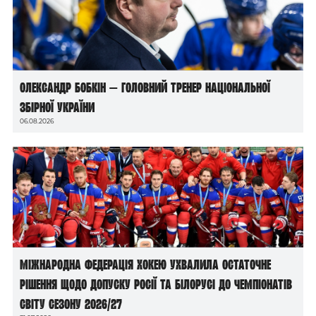
Олександр Бобкін — головний тренер національної
збірної України
06.08.2026
Міжнародна федерація хокею ухвалила остаточне
рішення щодо допуску росії та білорусі до чемпіонатів
світу сезону 2026/27