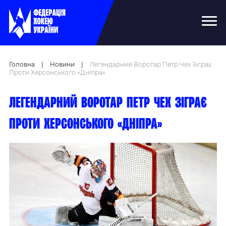
Головна
|
Новини
|
Легендарний Воротар Петр Чех Зіграє
Проти Херсонського «Дніпра»
Легендарний воротар Петр Чех зіграє
проти херсонського «Дніпра»