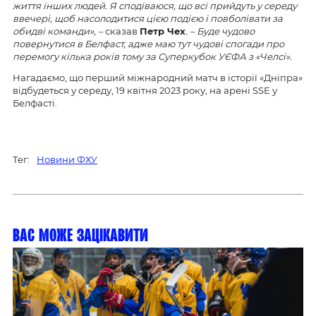
життя інших людей. Я сподіваюся, що всі прийдуть у середу
ввечері, щоб насолодитися цією подією і повболівати за
обидві команди», –
сказав
Петр Чех
. – Буде чудово
повернутися в Белфаст, адже маю тут чудові спогади про
перемогу кілька років тому за Суперкубок УЄФА з «Челсі».
Нагадаємо, що перший міжнародний матч в історії «Дніпра»
відбудеться у середу, 19 квітня 2023 року, на арені SSE у
Белфасті.
Тег:
Новини ФХУ
Вас може зацікавити