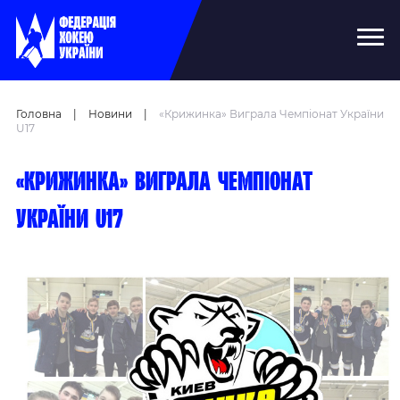
Головна
|
Новини
|
«Крижинка» Виграла Чемпіонат України
U17
«Крижинка» виграла чемпіонат
України U17