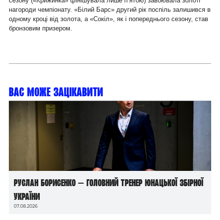
сезону («Крижинка» фінішувала лише п’ятою) завоювала золоті
нагороди чемпіонату. «Білий Барс» другий рік поспіль залишився в
одному кроці від золота, а «Сокіл», як і попереднього сезону, став
бронзовим призером.
Вас може зацікавити
Руслан Борисенко — головний тренер юнацької збірної
України
07.08.2026