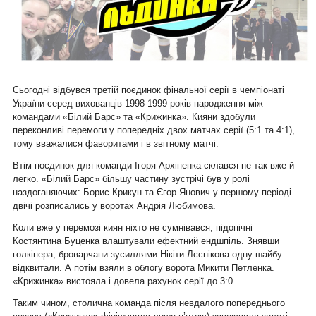
Сьогодні відбувся третій поєдинок фінальної серії в чемпіонаті
України серед вихованців 1998-1999 років народження між
командами «Білий Барс» та «Крижинка». Кияни здобули
переконливі перемоги у попередніх двох матчах серії (5:1 та 4:1),
тому вважалися фаворитами і в звітному матчі.
Втім поєдинок для команди Ігоря Архіпенка склався не так вже й
легко. «Білий Барс» більшу частину зустрічі був у ролі
наздоганяючих: Борис Крикун та Єгор Янович у першому періоді
двічі розписались у воротах Андрія Любимова.
Коли вже у перемозі киян ніхто не сумнівався, підопічні
Костянтина Буценка влаштували ефектний ендшпіль. Знявши
голкіпера, броварчани зусиллями Нікіти Лєснікова одну шайбу
відквитали. А потім взяли в облогу ворота Микити Петленка.
«Крижинка» вистояла і довела рахунок серії до 3:0.
Таким чином, столична команда після невдалого попереднього