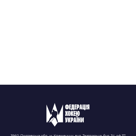
3960, Полтавська обл., м. Кременчук, вул. Театральна, буд. 34, оф.37