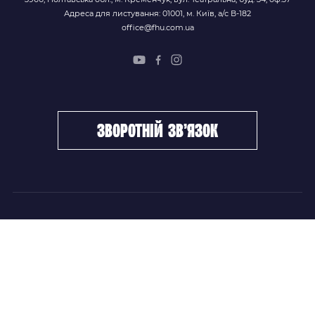
Адреса для листування: 01001, м. Київ, а/с В-182
office@fhu.com.ua
зворотній зв’язок
ФХУ
НОВИНИ
Керівництво
Головні новини
Підрозділи
Збірні команди
Документи
Чемпіонат України
Контакти
Дитячо-юнацький хокей
НОВИНИ