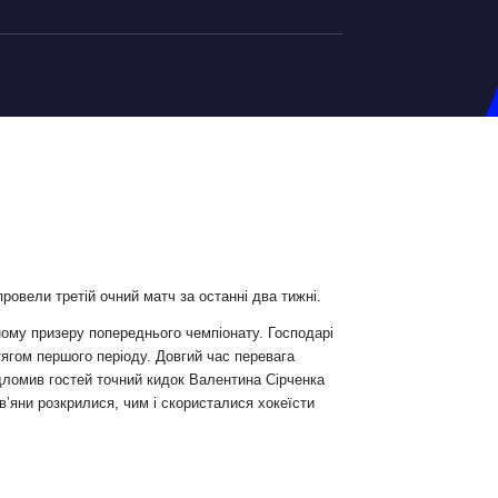
на U-20
д Збірної
ерський Штаб
ндар Матчів
на (ж)
ровели третій очний матч за останні два тижні.
д Збірної
ному призеру попереднього чемпіонату. Господарі
ерський Штаб
тягом першого періоду. Довгий час перевага
ломив гостей точний кидок Валентина Сірченка
ндар Матчів
ів’яни розкрилися, чим і скористалися хокеїсти