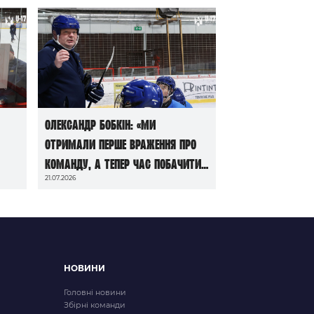
Олександр Бобкін: «Ми
отримали перше враження про
команду, а тепер час побачити
21.07.2026
її в грі»
НОВИНИ
Головні новини
Збірні команди