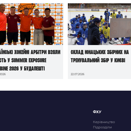
аїнські хокейні арбітри взяли
Склад юнацьких збірних на
сть у Summer Exposure
тренувальний збір у Києві
bine 2026 у Будапешті
.2026
22.07.2026
ФХУ
Керівництво
Підрозділи