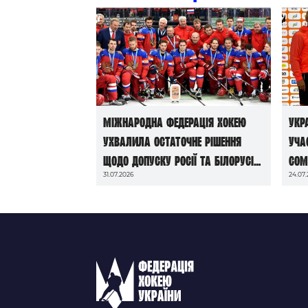
Міжнародна федерація хокею
Укр
ухвалила остаточне рішення
уча
щодо допуску росії та білорусі
Com
31.07.2026
24.07
до чемпіонатів світу сезону
2026/27