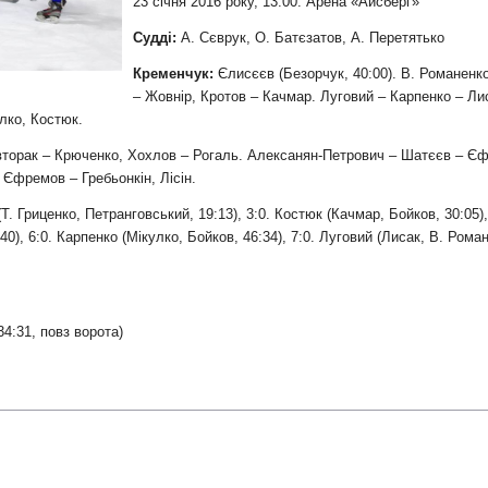
и
23 січня 2016 року, 13:00. Арена «Айсберг»
Судді:
А. Сєврук, О. Батєзатов, А. Перетятько
Кременчук:
Єлисєєв (Безорчук, 40:00). В. Романенко
– Жовнір, Кротов – Качмар. Луговий – Карпенко – Ли
лко, Костюк.
торак – Крюченко, Хохлов – Рогаль. Алексанян-Петрович – Шатєєв – Єф
Єфремов – Гребьонкін, Лісін.
 (Т. Гриценко, Петранговський, 19:13), 3:0. Костюк (Качмар, Бойков, 30:05)
:40), 6:0. Карпенко (Мікулко, Бойков, 46:34), 7:0. Луговий (Лисак, В. Роман
4:31, повз ворота)