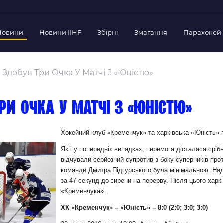
Новини
Новини IIHF
Збірні
Змагання
Парахокей
Україна
Украї
дерації
Здобув Три Очка У Матчі З «Юністю»
Склад Збірної
Скла
нт Федерації
Тренерський Штаб
Трен
й президент
ри очка у матчі з «Юністю»
Календар Матчів
Кале
езиденти Федерації
дерації
Україна U-18
Украї
Хокейний клуб «Кременчук» та харківська «Юність» п
іли
Склад Збірної
Скла
Як і у попередніх випадках, перемога дісталася сріб
Тренерський Штаб
Трен
 Діяльність
відчували серйозний супротив з боку суперників про
команди Дмитра Підгурського була мінімальною. Над
Календар Матчів
Кале
нтні документи
за 47 секунд до сирени на перерву. Після цього харк
 Ради Федерації
«Кременчука».
в експерименті
ХК «Кременчук» – «Юність» – 8:0 (2:0; 3:0; 3:0)