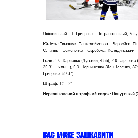
Контакт
Янішевський – Т. Гриценко – Петранговський, Міку
Юність:
Томашук. Пантелеймонов – Воробйов, Пів
Олійник – Семененко – Скребела, Колядинський – 
Голи:
1:0. Карпенко (Луговий, 4:55), 2:0. Сірченко
35:31 – більш.), 5:0. Чернишенко (Ден. Ісаєнко, 37
Гриценко, 59:37)
Штраф:
12
–
24
Нереалізований штрафний кидок:
Підгурський (3
Вас може зацікавити