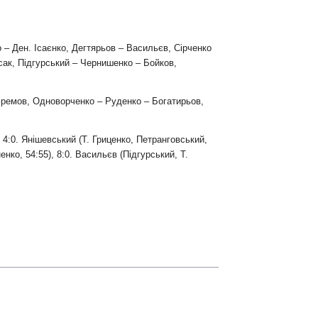
 – Ден. Ісаєнко, Дегтярьов – Васильєв, Сірченко
сак, Підгурський – Чернишенко – Бойков,
ремов, Одноворченко – Руденко – Богатирьов,
, 4:0. Янішевський (Т. Гриценко, Петранговський,
енко, 54:55), 8:0. Васильєв (Підгурський, Т.