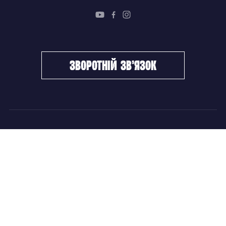
зворотній зв’язок
ФХУ
НОВИНИ
Керівництво
Головні новини
Підрозділи
Збірні команди
Документи
Чемпіонат України
Контакти
Дитячо-юнацький хокей
НОВИНИ
Головні новини
Збірні команди
Чемпіонат України