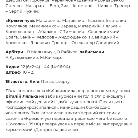
Щербатюк, Горбунов; Черемнов – Швачка – Бондаренко,
Яценко – Назарага – Бега, Зик – Істомінов – Шилкін. Тренер
– Сергій Нужин.
«
Кременчук
»:
Макаренко; Матвієнко – Ісаєнко, Ігнатенко –
Кругляков, Максименко – Варава, Материкін; Лялька –
Кривошапкін – Абаджян, С.Тимченко – Середницький –
Брага, Сенік – Федоров – Андрющенко, Т.Савицький –
Кривенко – Геворкян. Тренер – Олександр Савицький.
Арбітри
– В.Мельничук, О.Рябіков;
лайнсмени
–
А.Кузьмінський, М.Качмар.
Кидки
: 12 (6+2+4) – 44 (14+16+14).
Штраф
: 10 – 2.
18
лютого
. К
иїв
. Палац спорту.
П’ята команда ліги «Київ» чинила опір рівно півматчу, поки
Віталій Лялька
не забив курйозний гол після рикошету і
оформив свій дев’ятий (!) дубль у чемпіонаті. Після цього
господарі «розсипалися», найкращий бомбардир
чемпіонату Лялька записав в актив перший хет-трик у
сезоні, а «Кременчук» перед завтрашньою мега-битвою із
«Соколом» (15.00) повернувся на перше місце, випередивши
херсонський «Дніпро» на два очки.