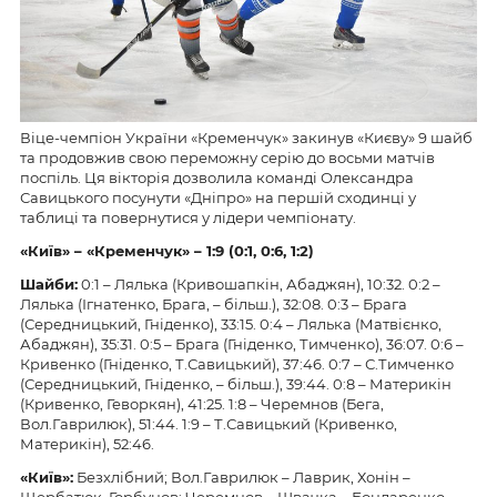
Віце-чемпіон України «Кременчук» закинув «Києву» 9 шайб
та продовжив свою переможну серію до восьми матчів
поспіль. Ця вікторія дозволила команді Олександра
Савицького посунути «Дніпро» на першій сходинці у
таблиці та повернутися у лідери чемпіонату.
«Київ» – «Кременчук» – 1
:
9
(
0
:
1
,
0
:
6
,
1
:
2
)
Шайби:
0:1 – Лялька (Кривошапкін, Абаджян), 10:32. 0:2 –
Лялька (Ігнатенко, Брага, – більш.), 32:08. 0:3 – Брага
(Середницький, Гніденко), 33:15. 0:4 – Лялька (Матвієнко,
Абаджян), 35:31. 0:5 – Брага (Гніденко, Тимченко), 36:07. 0:6 –
Кривенко (Гніденко, Т.Савицький), 37:46. 0:7 – С.Тимченко
(Середницький, Гніденко, – більш.), 39:44. 0:8 – Материкін
(Кривенко, Геворкян), 41:25. 1:8 – Черемнов (Бега,
Вол.Гаврилюк), 51:44. 1:9 – Т.Савицький (Кривенко,
Материкін), 52:46.
«
Київ
»:
Безхлібний; Вол.Гаврилюк – Лаврик, Хонін –