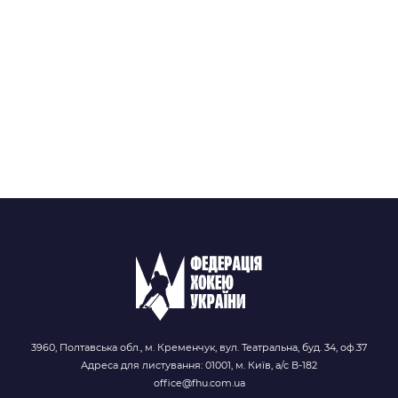
3960, Полтавська обл., м. Кременчук, вул. Театральна, буд. 34, оф.37
Адреса для листування: 01001, м. Київ, а/с В-182
office@fhu.com.ua