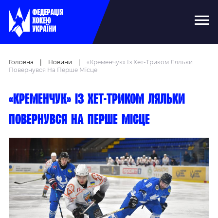
Головна
|
Новини
|
«Кременчук» Із Хет-Триком Ляльки
Повернувся На Перше Місце
«Кременчук» із хет-триком Ляльки
повернувся на перше місце