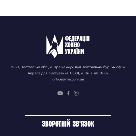
3960, Полтавська обл., м. Кременчук, вул. Театральна, буд. 34, оф.37
Адреса для листування: 01001, м. Київ, а/с В-182
office@fhu.com.ua
зворотній зв’язок