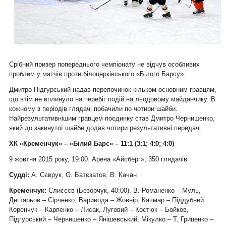
Срібний призер попереднього чемпіонату не відчув особливих
проблем у матчів проти білоцерківського «Білого Барсу».
Дмитро Підгурський надав перепочинок кільком основним гравцям,
що втім не вплинуло на перебіг подій на льодовому майданчику. В
кожному з періодів глядачі побачили по чотири шайби.
Найрезультативнішим гравцем поєдинку став Дмитро Чернишенко,
який до закинутої шайби додав чотири результативні передачі.
ХК «Кременчук» – «Білий Барс» – 11:1 (3:1; 4:0; 4:0)
9 жовтня 2015 року, 19:00. Арена «Айсберг», 350 глядачів
Судді:
А. Сєврук, О. Батєзатов, В. Качан
Кременчук:
Єлисєєв (Безорчук, 40:00). В. Романенко – Муль,
Дегтярьов – Сірченко, Варивода – Жовнір, Качмар – Піддубний.
Коренчук – Карпенко – Лисак, Луговий – Костюк – Бойков,
Підгурський – Чернишенко – Янішевський, Мікулко – Т. Гриценко –