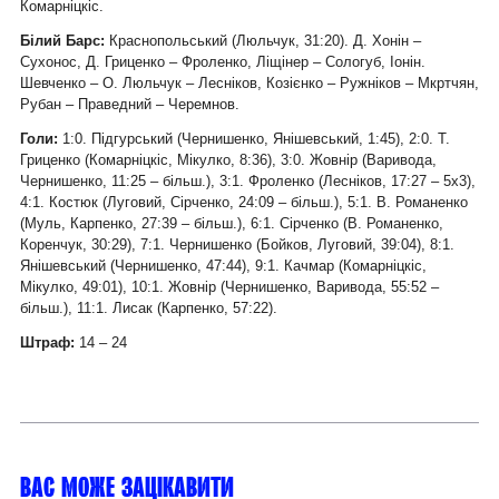
Комарніцкіс.
Білий Барс:
Краснопольський (Люльчук, 31:20). Д. Хонін –
Сухонос, Д. Гриценко – Фроленко, Ліщінер – Сологуб, Іонін.
Шевченко – О. Люльчук – Лесніков, Козієнко – Ружніков – Мкртчян,
Рубан – Праведний – Черемнов.
Голи:
1:0. Підгурський (Чернишенко, Янішевський, 1:45), 2:0. Т.
Гриценко (Комарніцкіс, Мікулко, 8:36), 3:0. Жовнір (Варивода,
Чернишенко, 11:25 – більш.), 3:1. Фроленко (Лесніков, 17:27 – 5х3),
4:1. Костюк (Луговий, Сірченко, 24:09 – більш.), 5:1. В. Романенко
(Муль, Карпенко, 27:39 – більш.), 6:1. Сірченко (В. Романенко,
Коренчук, 30:29), 7:1. Чернишенко (Бойков, Луговий, 39:04), 8:1.
Янішевський (Чернишенко, 47:44), 9:1. Качмар (Комарніцкіс,
Мікулко, 49:01), 10:1. Жовнір (Чернишенко, Варивода, 55:52 –
більш.), 11:1. Лисак (Карпенко, 57:22).
Штраф:
14 – 24
Вас може зацікавити