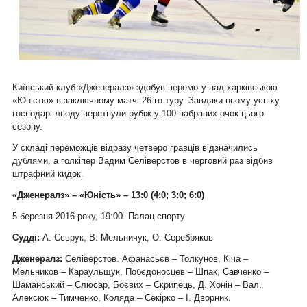
Київський клуб «Дженералз» здобув перемогу над харківською
«Юністю» в заключному матчі 26-го туру. Завдяки цьому успіху
господарі льоду перетнули рубіж у 100 набраних очок цього
сезону.
У складі переможців відразу четверо гравців відзначились
дублями, а голкіпер Вадим Селіверстов в черговий раз відбив
штрафний кидок.
«Дженералз» – «Юність» – 13:0 (4:0; 3:0; 6:0)
5 березня 2016 року, 19:00. Палац спорту
Судді:
А. Сєврук, В. Мельничук, О. Серебряков
Дженералз:
Селіверстов. Афанасьєв – Толкунов, Кіча –
Мельников – Караульщук, Побєдоносцев – Шпак, Савченко –
Шаманський – Слюсар, Боєвих – Скрипець, Д. Хонін – Вал.
Алексюк – Тимченко, Коляда – Секірко – І. Дворник.