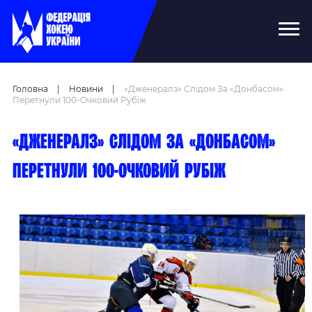
Головна
|
Новини
|
«Дженералз» Слідом За «Донбасом»
Перетнули 100-Очковий Рубіж
«Дженералз» слідом за «Донбасом»
перетнули 100-очковий рубіж