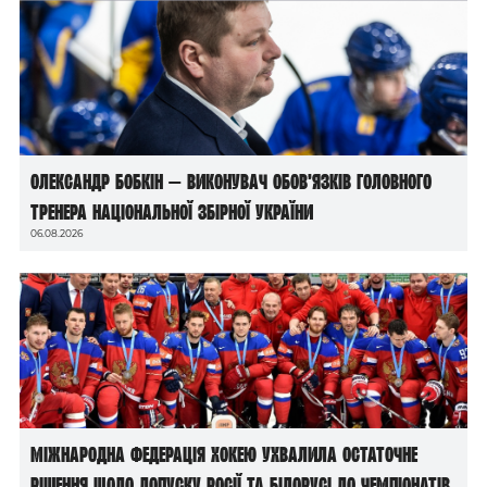
Олександр Бобкін — виконувач обов’язків головного
тренера національної збірної України
06.08.2026
Міжнародна федерація хокею ухвалила остаточне
рішення щодо допуску росії та білорусі до чемпіонатів