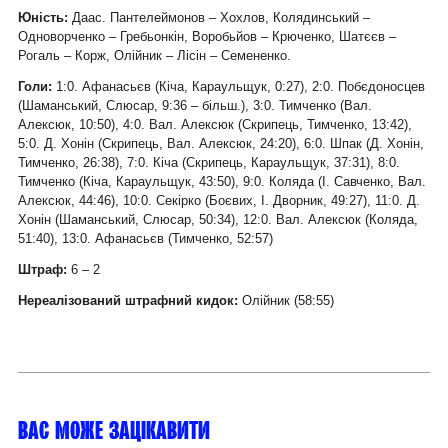
Юність:
Даас. Пантелеймонов – Хохлов, Колядинський –
Одноворченко – Гребьонкін, Воробьйов – Крюченко, Шатєєв –
Рогаль – Корж, Олійник – Лісін – Семененко.
Голи:
1:0. Афанасьєв (Кіча, Караульщук, 0:27), 2:0. Побєдоносцев
(Шаманський, Слюсар, 9:36 – більш.), 3:0. Тимченко (Вал.
Алексюк, 10:50), 4:0. Вал. Алексюк (Скрипець, Тимченко, 13:42),
5:0. Д. Хонін (Скрипець, Вал. Алексюк, 24:20), 6:0. Шпак (Д. Хонін,
Тимченко, 26:38), 7:0. Кіча (Скрипець, Караульщук, 37:31), 8:0.
Тимченко (Кіча, Караульщук, 43:50), 9:0. Коляда (І. Савченко, Вал.
Алексюк, 44:46), 10:0. Секірко (Боєвих, І. Дворник, 49:27), 11:0. Д.
Хонін (Шаманський, Слюсар, 50:34), 12:0. Вал. Алексюк (Коляда,
51:40), 13:0. Афанасьєв (Тимченко, 52:57)
Штраф:
6 – 2
Нереалізований штрафний кидок:
Олійник (58:55)
Вас може зацікавити