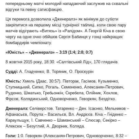
попередньому матчі молодий нападаючий заслужив на схвальні
відгуки та певну сатисфакцію.
Ця перемога дозволила «Дженералз» як мінімум до суботи
закріпитися на першому місці турнірної таблиці, коли свою пару
матчів відіграють «Витязь» із «Рапідом». А Георгій Кіча в свою
чергу на одне очко обійшов Сергія Бабинця у гонці найкращих
бомбардирів чемпіонату.
«Юність» – «Дженералз» – 3:19 (1:4; 2:8; 0:7)
8 жовтня 2015 року, 18:30. «Салтівський Лід», 170 глядачів
Судді:
А. Гладченко, В. Торяник, О. Проскурін
Юність:
Хмель (Даас, 30:57). Півторак, Гасімов, Кузьменко,
Ступницький, Сипко, Рогаль. Семененко, Алексанян-Петрович,
Руденко, Шматько, Гребьонкін, Скребела, Олійник, Хохлов,
Фірсов, Колядинський, Одноворченко, Геворкян, Бездітко.
Дженералз:
Селіверстов. Татаренко – Ден. Ісаєнко, Мельников –
Афанасьєв, Порупа – Васильєв, Вл. Андрєєв. Кіча – Гніденко –
Караульщук, І. Савченко – Шаманський – Слюсар, Секірко –
Алексюк – Безуглий, А. Дворник, Коляда.
Голи:
1:0. Геворкян (Алексанян-Петрович, Одноворченко, 8:32 –