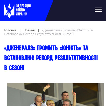
Головна
|
Новини
|
«Дженералз» Громить «Юність» Та
Встановлює Рекорд Результативності В Сезоні
«Дженералз» громить «Юність» та
встановлює рекорд результативності
в сезоні