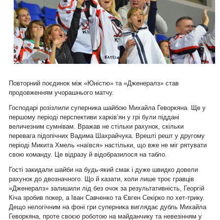
Повторний поєдинок між «Юністю» та «Дженералз» став
продовженням учорашнього матчу.
Господарі розізлили суперника шайбою Михайла Геворкяна. Ще у
першому періоді перспективи харків’ян у грі були піддані
величезним сумнівам. Вражав не стільки рахунок, скільки
перевага підопічних Вадима Шахрайчука. Врешті решт у другому
періоді Микита Хмель «наївся» настільки, що вже не міг рятувати
свою команду. Це відразу й відобразилося на табло.
Гості закидали шайби на будь-який смак і дуже швидко довели
рахунок до двозначного. Що й казати, коли лише троє гравців
«Дженералз» залишили лід без очок за результативність, Георгій
Кіча зробив покер, а Іван Савченко та Євген Секірко по хет-трику.
Дещо нелогічним на фоні гри суперника виглядає дубль Михайла
Геворкяна, проте своєю роботою на майданчику та невезінням у