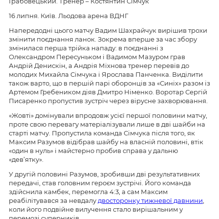
Грабовецький. Тренер – Костянтин Сімчук
16 липня. Київ. Льодова арена ВДНГ
Напередодні цього матчу Вадим Шахрайчук вирішив трохи
змінити поєднання ланок. Зокрема вперше за час збору
змінилася перша трійка нападу: в поєднанні з
Олександром Пересуньком і Вадимом Мазуром грав
Андрій Денискін, а Андрія Міхнова тренер перевів до
молодих Михайла Сімчука і Ярослава Панченка. Виділити
також варто, що в першій парі оборонців за «Синіх» разом із
Артемом Гребеником діяв Дмитро Німенко. Воротар Сергій
Писаренко пропустив зустріч через вірусне захворювання.
«Жовті» домінували впродовж усієї першої половини матчу,
проте свою перевагу матеріалізували лише в дві шайби на
старті матчу. Пропустила команда Сімчука після того, як
Максим Разумов відібрав шайбу на власній половині, втік
«один в нуль» і майстерно пробив справа у дальню
«дев’ятку».
У другій половині Разумов, зробивши дві результативних
передачі, став головним героєм зустрічі. Його команда
здійснила камбек, перемогла 4:3, а сам Максим
реабілітувався за невдалу
двосторонку тижневої давнини
,
коли його подвійне вилучення стало вирішальним у
перемозі суперників.