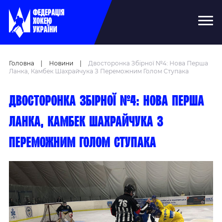
Головна
|
Новини
|
Двосторонка Збірної №4: Нова Перша
Ланка, Камбек Шахрайчука З Переможним Голом Ступака
Двосторонка збірної №4: нова перша
ланка, камбек Шахрайчука з
переможним голом Ступака