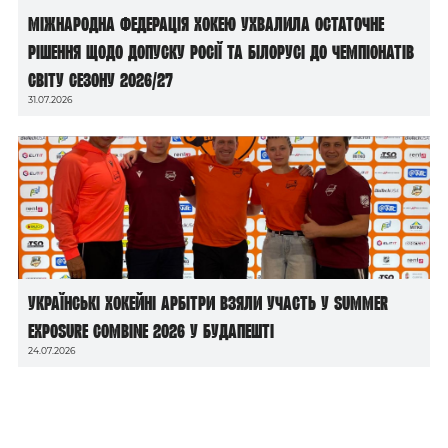
Міжнародна федерація хокею ухвалила остаточне
рішення щодо допуску росії та білорусі до чемпіонатів
світу сезону 2026/27
31.07.2026
Українські хокейні арбітри взяли участь у Summer
Exposure Combine 2026 у Будапешті
24.07.2026