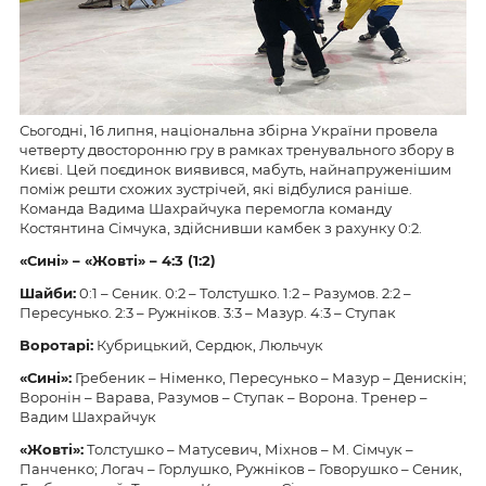
Сьогодні, 16 липня, національна збірна України провела
четверту двосторонню гру в рамках тренувального збору в
Києві. Цей поєдинок виявився, мабуть, найнапруженішим
поміж решти схожих зустрічей, які відбулися раніше.
Команда Вадима Шахрайчука перемогла команду
Костянтина Сімчука, здійснивши камбек з рахунку 0:2.
«Сині» – «Жовті» – 4:3 (1:2)
Шайби:
0:1 – Сеник. 0:2 – Толстушко. 1:2 – Разумов. 2:2 –
Пересунько. 2:3 – Ружніков. 3:3 – Мазур. 4:3 – Ступак
Воротарі:
Кубрицький, Сердюк, Люльчук
«Сині»:
Гребеник – Німенко, Пересунько – Мазур – Денискін;
Воронін – Варава, Разумов – Ступак – Ворона. Тренер –
Вадим Шахрайчук
«Жовті»:
Толстушко – Матусевич, Міхнов – М. Сімчук –
Панченко; Логач – Горлушко, Ружніков – Говорушко – Сеник,