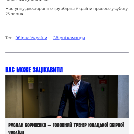
Наступну двосторонню гру збірна України проведе у суботу,
23 липня.
Тег:
Збірна України
Збірні команди
Вас може зацікавити
Руслан Борисенко — головний тренер юнацької збірної
України