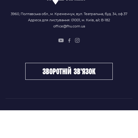
3960, Полтавська обл., м. Кременчук, вул. Театральна, буд. 34, оф.37
Адреса для листування: 01001, м. Київ, а/с В-182
office@fhu.com.ua
зворотній зв’язок
ФХУ
НОВИНИ
Керівництво
Головні новини
Підрозділи
Збірні команди
Документи
Чемпіонат України