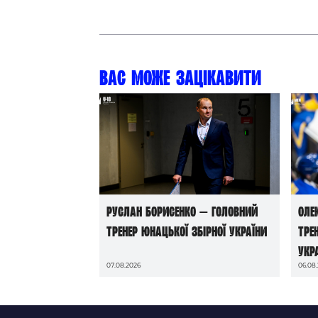
Вас може зацікавити
Руслан Борисенко — головний
Оле
тренер юнацької збірної України
тре
Укр
07.08.2026
06.08