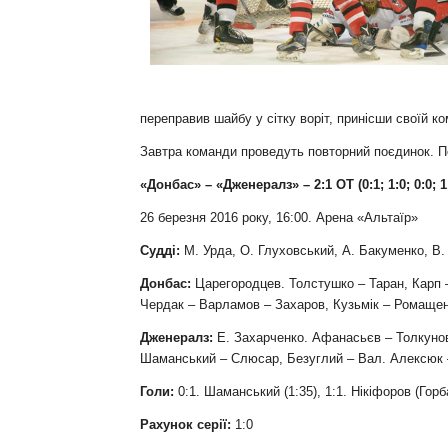
Контакт
переправив шайбу у сітку воріт, принісши своїй ко
Завтра команди проведуть повторний поєдинок. По
«Донбас» – «Дженералз» – 2:1 ОТ (0:1; 1:0; 0:0; 1
26 березня 2016 року, 16:00. Арена «Альтаїр»
Судді:
М. Урда, О. Глуховський, А. Бакуменко, В.
Донбас:
Царегородцев. Толстушко – Таран, Карп –
Чердак – Варламов – Захаров, Кузьмік – Ромаще
Дженералз:
Е. Захарченко. Афанасьєв – Толкунов,
Шаманський – Слюсар, Безуглий – Вал. Алексюк 
Голи:
0:1. Шаманський (1:35), 1:1. Нікіфоров (Горб
Рахунок серії:
1:0