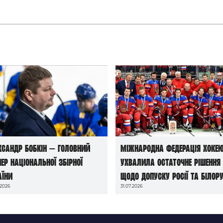
ксандр Бобкін — головний
Міжнародна федерація хоке
нер національної збірної
ухвалила остаточне рішення
аїни
щодо допуску росії та білору
.2026
31.07.2026
до чемпіонатів світу сезону
2026/27