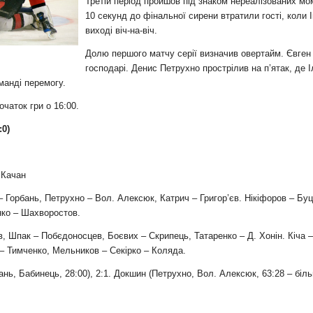
и
Третій період пройшов під знаком нереалізованих м
10 секунд до фінальної сирени втратили гості, коли
виході віч-на-віч.
Долю першого матчу серії визначив овертайм. Євген
господарі. Денис Петрухно прострілив на п’ятак, де
манді перемогу.
чаток гри о 16:00.
:0)
 Качан
 Горбань, Петрухно – Вол. Алексюк, Катрич – Григор’єв. Нікіфоров – Бу
нко – Шахворостов.
 Шпак – Побєдоносцев, Боєвих – Скрипець, Татаренко – Д. Хонін. Кіча –
– Тимченко,
Мельников
– Секірко – Коляда.
ань, Бабинець, 28:00), 2:1. Докшин (Петрухно, Вол. Алексюк, 63:28 – біль