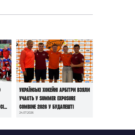
ю
Українські хокейні арбітри взяли
участь у Summer Exposure
сі
Combine 2026 у Будапешті
24.07.2026