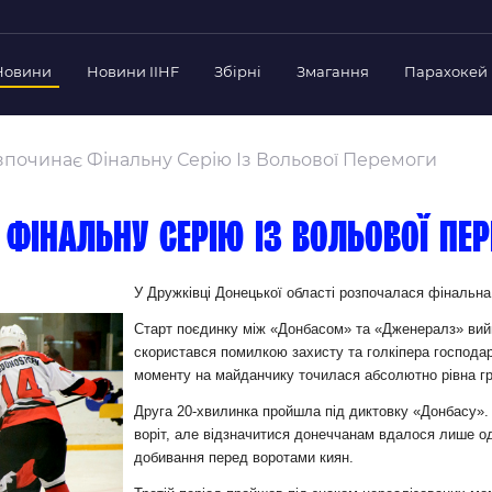
Новини
Новини IIHF
Збірні
Змагання
Парахокей
Україна
Украї
дерації
зпочинає Фінальну Серію Із Вольової Перемоги
Склад Збірної
Скла
нт Федерації
Тренерський Штаб
Трен
й президент
фінальну серію із вольової пе
Календар Матчів
Кале
езиденти Федерації
дерації
Україна U-18
Украї
У Дружківці Донецької області розпочалася фінальна
іли
Склад Збірної
Скла
Старт поєдинку між «Донбасом» та «Дженералз» вий
Тренерський Штаб
Трен
 Діяльність
скористався помилкою захисту та голкіпера господарі
моменту на майданчику точилася абсолютно рівна гра
Календар Матчів
Кале
нтні документи
Друга 20-хвилинка пройшла під диктовку «Донбасу».
 Ради Федерації
воріт, але відзначитися донеччанам вдалося лише о
в експерименті
добивання перед воротами киян.