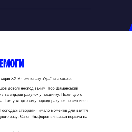
на U-20
д Збірної
ерський Штаб
ремоги
ндар Матчів
на (ж)
 серія XXIV чемпіонату України з хокею.
д Збірної
шов доволі несподіваним: Ігор Шаманський
ерський Штаб
в та відкрив рахунок у поєдинку. Після цього
. Тож у стартовому періоді рахунок не змінився.
ндар Матчів
 Господарі створили чимало моментів для взяття
дного разу: Євген Нікіфоров виявився першим на