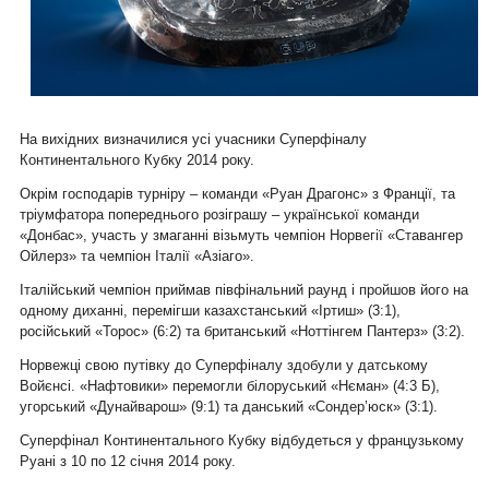
На вихідних визначилися усі учасники Суперфіналу
Континентального Кубку 2014 року.
Окрім господарів турніру – команди «Руан Драгонс» з Франції, та
тріумфатора попереднього розіграшу – української команди
«Донбас», участь у змаганні візьмуть чемпіон Норвегії «Ставангер
Ойлерз» та чемпіон Італії «Азіаго».
Італійський чемпіон приймав півфінальний раунд і пройшов його на
одному диханні, перемігши казахстанський «Іртиш» (3:1),
російський «Торос» (6:2) та британський «Ноттінгем Пантерз» (3:2).
Норвежці свою путівку до Суперфіналу здобули у датському
Войєнсі. «Нафтовики» перемогли білоруський «Нєман» (4:3 Б),
угорський «Дунайварош» (9:1) та данський «Сондер’юск» (3:1).
Суперфінал Континентального Кубку відбудеться у французькому
Руані з 10 по 12 січня 2014 року.