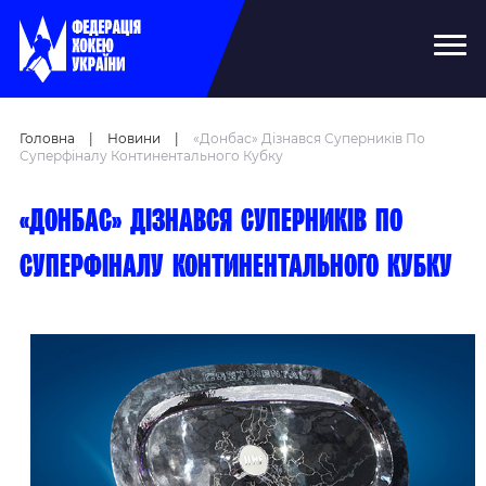
Головна
|
Новини
|
«Донбас» Дізнався Суперників По
Суперфіналу Континентального Кубку
«Донбас» дізнався суперників по
Суперфіналу Континентального Кубку