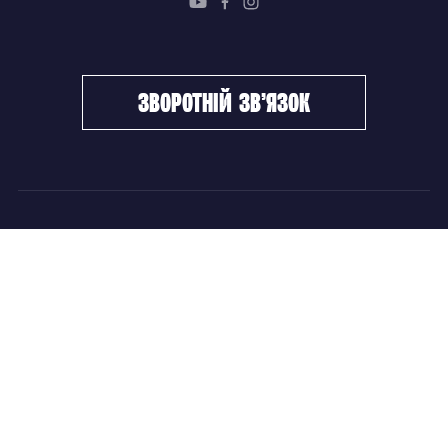
зворотній зв’язок
ФХУ
НОВИНИ
Керівництво
Головні новини
Підрозділи
Збірні команди
Документи
Чемпіонат України
Контакти
Дитячо-юнацький хокей
НОВИНИ
Головні новини
Збірні команди
Чемпіонат України
Дитячо-юнацький хокей