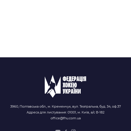
3960, Полтавська обл., м. Кременчук, вул. Театральна, буд. 34, оф.37
Адреса для листування: 01001, м. Київ, а/с В-182
office@fhu.com.ua