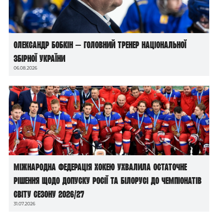
Олександр Бобкін — головний тренер національної
збірної України
06.08.2026
Міжнародна федерація хокею ухвалила остаточне
рішення щодо допуску росії та білорусі до чемпіонатів
світу сезону 2026/27
31.07.2026