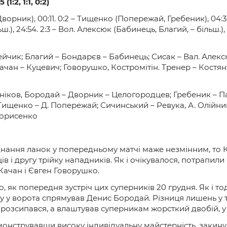
:5
(1:2, 1:1, 0:2)
орник), 00:11. 0:2 – Тищенко (Попережай, Гребеник), 04:35.
.), 24:54. 2:3 – Вол. Алексюк (Бабинець, Благий, – більш.), 
йчик; Благий – Бондарєв – Бабинець; Сисак – Вал. Алекс
ан – Куцевич; Говорушко, Костромітін. Тренер – Костян
ніков, Бородай – Дворник – Целогородцев; Гребеник – П
Тищенко – Д. Попережай; Сичинський – Ревука, А. Олійни
Борисенко
ання ланок у попередньому матчі маже незмінним, то 
в і другу трійку нападників. Як і очікувалося, потрапил
ачан і Євген Говорушко.
 як попередня зустріч цих суперників 20 грудня. Як і то
у у ворота спрямував Денис Бородай. Різниця лишень у то
 розсипався, а влаштував суперникам жорсткий двобій, у 
струвавши високу індивідуальну майстерність, закинув 