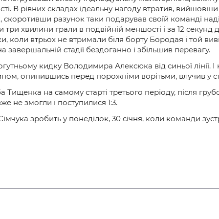
сті. В рівних складах ідеальну нагоду втратив, вийшовши
 скоротивши разунок таки подарував своїй команді над
и три хвилини грали в подвійній меншості і за 12 секунд
ки, коли втрьох не втримали біля борту Бородая і той ви
на завершальній стадії бездоганно і збільшив перевагу.
гутньому кидку Володимира Алексюка від синьої лінії. І 
ом, опинившись перед порожніми ворітьми, влучив у ст
а Тищенка на самому старті третього періоду, після гру
же не змогли і поступилися 1:3.
чука зробить у понеділок, 30 січня, коли команди зустр