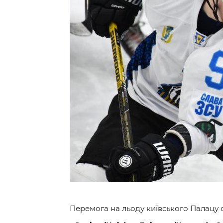
Контакт
Перемога на льоду київського Палацу с