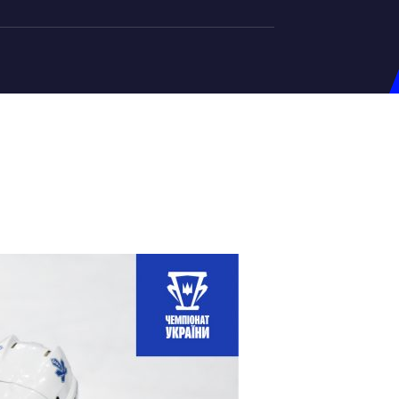
на U-20
д Збірної
ерський Штаб
ндар Матчів
на (ж)
д Збірної
ерський Штаб
ндар Матчів