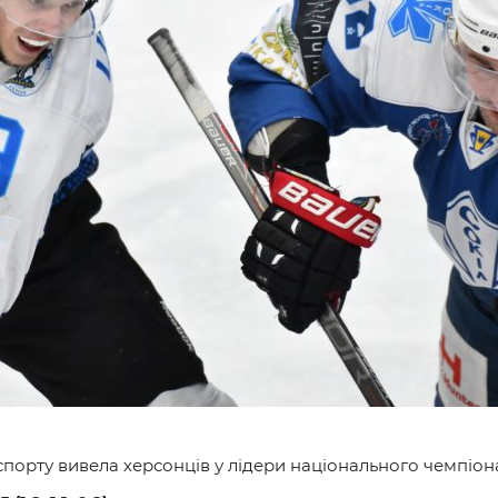
и
порту вивела херсонців у лідери національного чемпіона