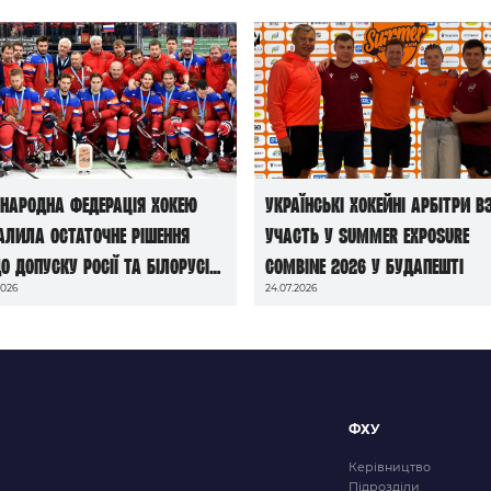
народна федерація хокею
Українські хокейні арбітри в
алила остаточне рішення
участь у Summer Exposure
о допуску росії та білорусі
Combine 2026 у Будапешті
2026
24.07.2026
чемпіонатів світу сезону
6/27
ФХУ
Керівництво
Підрозділи