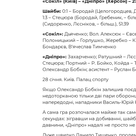
«Сокіл» (Київ) – «Дніпро» (Херсон) – 2
Шайби:
0:1 – Бородай (Целогородцев, Дв
1:3 – Стецюра (Бородай, Гребеник, – більш
(Сидоренко, Лєсніков, – більш.), 51:39
«Сокіл»:
Дьяченко; Вол. Алексюк – Євсе
Полоницький – Горлушко, Жеребко – Кач
Бондарєв, В’ячеслав Тимченко
«Дніпро»:
Захарченко; Ратушний – Лєс
Стецюра; Портний – Р. Бойко, Койда – 
Олександр Бобкін; асистент – Руслан 
28 січня. Київ. Палац спорту
Якщо Олександр Бобкін залишив поєдн
недоторканою тільки дві пари оборонці
напередодні, нападники Василь-Юрій К
А сама гра розпочалася майже так само,
секундах: зігравши на добиванні, шайб
давнини, «Дніпро» надалі не просто не
Дуже швидко Данило Тищенко, продемон