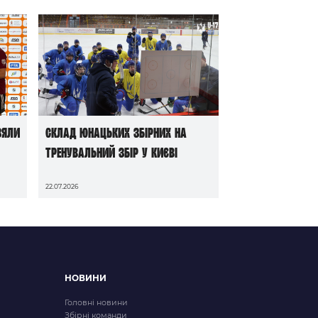
зяли
Склад юнацьких збірних на
тренувальний збір у Києві
22.07.2026
НОВИНИ
Головні новини
Збірні команди