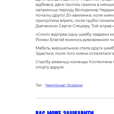
відбився, двічі поспіль граючи в меншо
наприкінці періоду Володимир Чердак,
початку другої 20-хвилинки, коли киян
пропустили втретє, після грубої помил
Дьяченком Сергія Стецюру. Той зіграв 
«Сокіл» відіграв одну шайбу завдяки мо
Роман Благий якимось дивовижним чин
Мабуть, вирішальною стала друга шайб
Здається, після того кияни оговтатися в
Спробу реваншу команда Костянтина Сім
спорту вдруге.
Тег:
Чемпіонат України
Вас може зацікавити