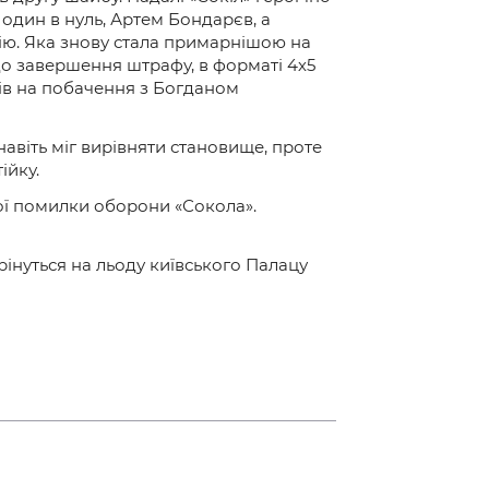
 один в нуль, Артем Бондарєв, а
ію. Яка знову стала примарнішою на
 до завершення штрафу, в форматі 4х5
вів на побачення з Богданом
навіть міг вирівняти становище, проте
ійку.
бої помилки оборони «Сокола».
інуться на льоду київського Палацу