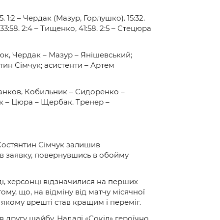
 1:2 – Чердак (Мазур, Горлушко). 15:32.
33:58. 2:4 – Тищенко, 41:58. 2:5 – Стецюра
юк, Чердак – Мазур – Янішевський;
тин Сімчук; асистенти – Артем
анков, Кобильник – Сидоренко –
к – Цюра – Щербак. Тренер –
Костянтин Сімчук залишив
и в заявку, повернувшись в обойму
ді, херсонці відзначилися на перших
му, що, на відміну від матчу місячної
якому врешті став кращим і переміг.
другу шайбу. Надалі «Сокіл» героїчно