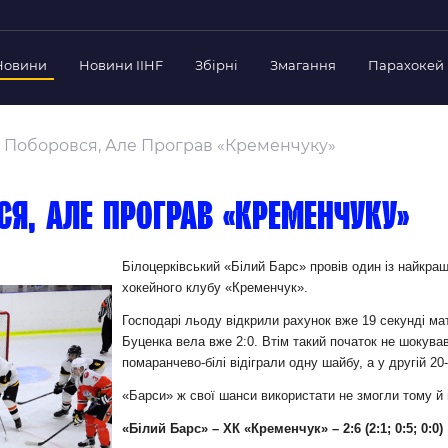
Новини
Новини IIHF
Збірні
Змагання
Парахокей
Україна
Украї
дерації
» Поборовся, Але Програв «Кременчуку»
Склад Збірної
Скла
нт Федерації
Тренерський Штаб
Трен
й президент
ся, але програв «Кременчуку»
Календар Матчів
Кале
езиденти Федерації
дерації
Україна U-18
Украї
Білоцерківський «Білий Барс» провів один із найкращ
іли
хокейного клубу «Кременчук».
Склад Збірної
Скла
Тренерський Штаб
Трен
 Діяльність
Господарі льоду відкрили рахунок вже 19 секунді м
Буценка вела вже 2:0. Втім такий початок не шокува
Календар Матчів
Кале
нтні документи
помаранчево-білі відіграли одну шайбу, а у другій 20
 Ради Федерації
«Барси» ж свої шанси використати не змогли тому й 
в експерименті
«Білий Барс» – ХК «Кременчук» – 2:6 (2:1; 0:5; 0:0)