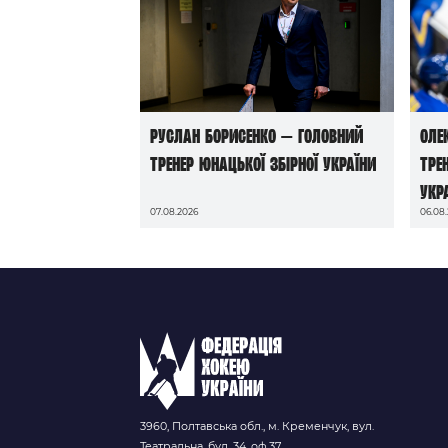
Руслан Борисенко — головний
Оле
тренер юнацької збірної України
тре
Укр
07.08.2026
06.08
3960, Полтавська обл., м. Кременчук, вул.
Театральна, буд. 34, оф.37