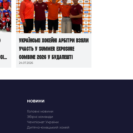
ю
Українські хокейні арбітри взяли
участь у Summer Exposure
сі
Combine 2026 у Будапешті
24.07.2026
НОВИНИ
Головні новини
Збірні команди
Чемпіонат України
Дитячо-юнацький хокей