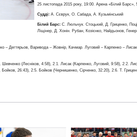
и
25 листопада 2015 року, 19:00. Арена «Білий Барс», 
Судді:
А. Сєврук, О. Сабада, А. Кузьмінський
Білий Барс:
С. Люльчук. Стоцький, Д. Гриценко, Поц
Ліщінер, Д. Хонін. Рубан, Козієнко, Найдьонов, Ген
ко – Дегтярьов, Варивода – Жовнір, Качмар. Луговий – Карпенко – Лисак
 Шевченко (Лесніков, 4:58), 2:1. Лисак (Карпенко, Луговий, 9:58), 2:2. Ли
, Бойков, 26:43), 2:5. Бойков (Чернишенко, Сірченко, 32:20), 2:6. Т. Грице