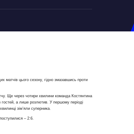
на U-20
д Збірної
ерський Штаб
ндар Матчів
на (ж)
их матчів цього сезону, гідно змазавшись проти
д Збірної
ерський Штаб
атчу. Ще через чотири хвилини команда Костянтина
в гостей, а лише розлютив. У першому періоді
ндар Матчів
-хвилинці зім’яли суперника.
поступилися – 2:6.