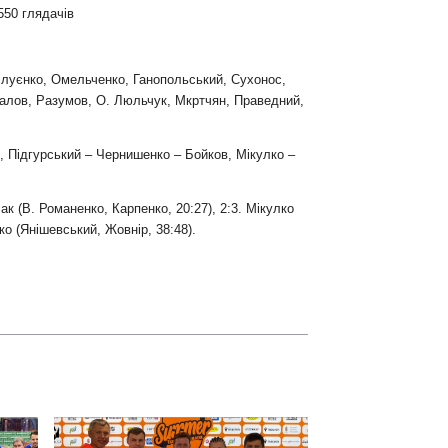
550 глядачів
ілуєнко, Омельченко, Ганопольський, Сухонос,
ералов, Разумов, О. Люльчук, Мкртчян, Праведний,
, Підгурський – Чернишенко – Бойков, Мікулко –
сак (В. Романенко, Карпенко, 20:27), 2:3. Мікулко
нко (Янішевський, Жовнір, 38:48).