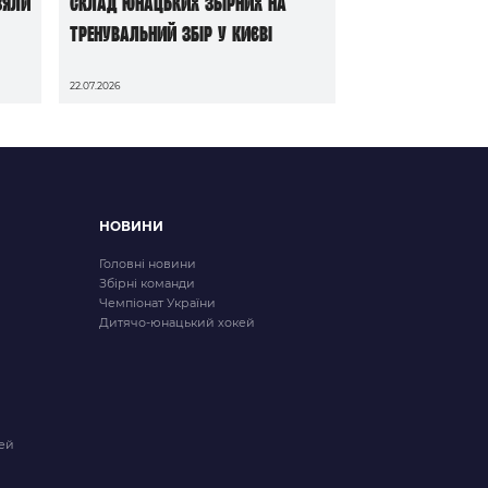
зяли
Склад юнацьких збірних на
тренувальний збір у Києві
22.07.2026
НОВИНИ
Головні новини
Збірні команди
Чемпіонат України
Дитячо-юнацький хокей
ей