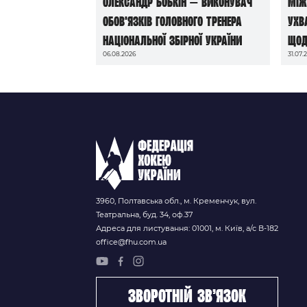
Олександр Бобкін — виконувач
Між
обов’язків головного тренера
ухв
національної збірної України
щод
06.08.2026
31.07.
до 
202
3960, Полтавська обл., м. Кременчук, вул.
Театральна, буд. 34, оф.37
Адреса для листування: 01001, м. Київ, а/с В-182
office@fhu.com.ua
зворотній зв’язок