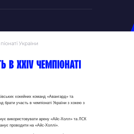
на U-20
піонаті України
д Збірної
ерський Штаб
ь в ХХІV чемпіонаті
ндар Матчів
на (ж)
д Збірної
ерський Штаб
ківських хокейних команд «Авангард» та
д брати участь в чемпіонаті України з хокею з
ндар Матчів
анує використовувати арену «Айс-Холл» та ЛСК
ланує проводити на «Айс-Холлі».