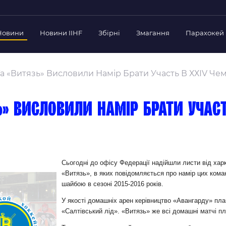
Новини
Новини IIHF
Збірні
Змагання
Парахокей
Україна
Украї
дерації
а «Витязь» Висловили Намір Брати Участь В ХХІV Чем
Склад Збірної
Скла
нт Федерації
Тренерський Штаб
Трен
й президент
ь» висловили намір брати участ
Календар Матчів
Кале
езиденти Федерації
дерації
Україна U-18
Украї
іли
Склад Збірної
Скла
Тренерський Штаб
Трен
 Діяльність
Сьогодні до офісу Федерації надійшли листи від хар
«Витязь», в яких повідомляється про намір цих коман
Календар Матчів
Кале
нтні документи
шайбою в сезоні 2015-2016 років.
 Ради Федерації
У якості домашніх арен керівництво «Авангарду» пл
в експерименті
«Салтівський лід». «Витязь» же всі домашні матчі п